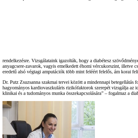
rendelkezésre. Vizsgálataink igazolták, hogy a diabétesz szövődmé
anyagcsere-zavarok, vagyis emelkedett éhomi vércukorszint, illetve cs
eredetű alsó végtagi amputációk több mint feléért felelős, ám korai fel
Dr. Putz Zsuzsanna szakmai tervei között a mindennapi betegellátás f
hagyományos kardiovaszkuláris rizikófaktorok szerepét vizsgálja az i
klinikai és a tudományos munka összekapcsolására” – fogalmaz a dia