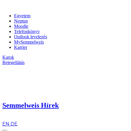
Egyetem
Neptun
Moodle
Telefonkönyv
Outlook levelezés
MySemmelweis
Karrier
Karok
Betegellátás
Semmelweis Hírek
hu
EN
DE