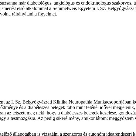
suzsanna már diabetológus, angiológus és endokrinológus szakorvos, t
smerést első alkalommal a Semmelweis Egyetem I. Sz. Belgyógyászati K
volna ráirányítani a figyelmet.
az I. Sz. Belgyógyászati Klinika Neuropathia Munkacsoportjában kezd
vődménye és a diabéteszes betegek több mint felénél idővel megjelenik,
an az tetszett meg neki, hogy a diabéteszes betegek kezelése, gondozás
vagy a testmozgásra. Az pedig sikerélmény, amikor látom: meggyőztem v
ző állapotaiban is vizsgálni a szenzoros és autonóm idegrendszeri kár