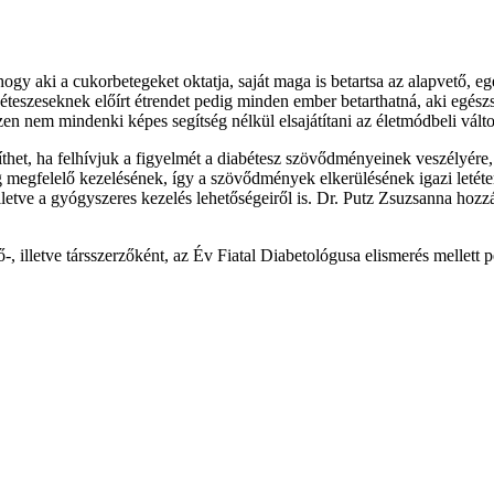
hogy aki a cukorbetegeket oktatja, saját maga is betartsa az alapvető, 
teszeseknek előírt étrendet pedig minden ember betarthatná, aki egészs
szen nem mindenki képes segítség nélkül elsajátítani az életmódbeli válto
íthet, ha felhívjuk a figyelmét a diabétesz szövődményeinek veszélyére,
ég megfelelő kezelésének, így a szövődmények elkerülésének igazi leté
 illetve a gyógyszeres kezelés lehetőségeiről is. Dr. Putz Zsuzsanna hozz
, illetve társszerzőként, az Év Fiatal Diabetológusa elismerés mellett 