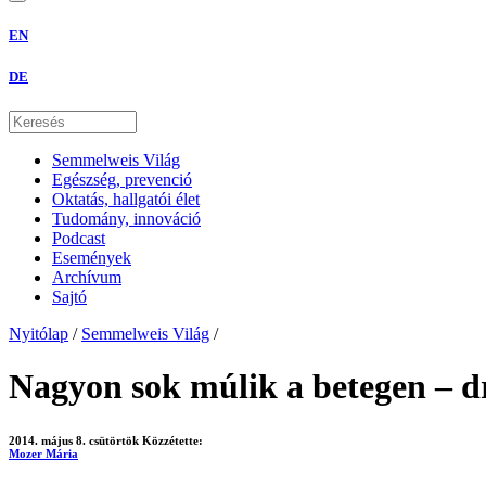
EN
DE
Semmelweis Világ
Egészség, prevenció
Oktatás, hallgatói élet
Tudomány, innováció
Podcast
Események
Archívum
Sajtó
Nyitólap
/
Semmelweis Világ
/
Nagyon sok múlik a betegen – dr
2014. május 8. csütörtök
Közzétette:
Mozer Mária