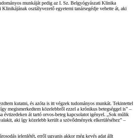
udományos munkáját pedig az I. Sz. Belgyógyászati Klinika
linikájának osztályvezető egyetemi tanársegédje vehette át, aki
tem kutatni, és azóta is itt végzek tudományos munkát. Tekintettel
 így megismerkedtem közelebbről ezzel a krónikus betegséggel is” –
a évtizedeken át tartó orvos-beteg kapcsolatot igényel. „Sok múlik
alakit, aki így közelebb került a szövődmények elkerüléséhez” –
osodás jelenlétét, erről ugyanis akkor még kevés adat állt