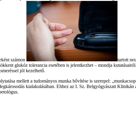
nyeként számon
tartott n
ökkent glukóz tolerancia esetében is jelentkezhet – mondja kutatásairó
ismeréssel jól kezelhető.
olytatása mellett a tudományos munka bővítése is szerepel: „munkacsop
degkárosodás kialakulásában. Ehhez az I. Sz. Belgyógyászati Klinikán 
betológus.