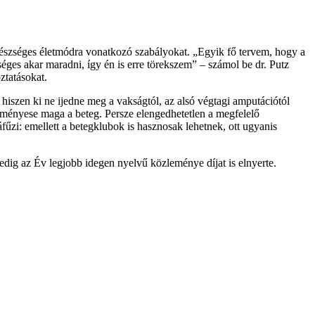
egészséges életmódra vonatkozó szabályokat. „Egyik fő tervem, hogy a
éges akar maradni, így én is erre törekszem” – számol be dr. Putz
ztatásokat.
 hiszen ki ne ijedne meg a vakságtól, az alsó végtagi amputációtól
teményese maga a beteg. Persze elengedhetetlen a megfelelő
áfűzi: emellett a betegklubok is hasznosak lehetnek, ott ugyanis
pedig az Év legjobb idegen nyelvű közleménye díjat is elnyerte.