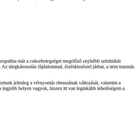
europathia már a cukorbetegséget megelőző enyhébb szénhidrát
l. Az idegkárosodás fájdalommal, érzéskieséssel járhat, a nem traumás
ortunk jelenleg a vérnyomás ritmusának változását, valamint a
a legjobb helyen vagyok, hiszen itt van leginkább lehetőségem a