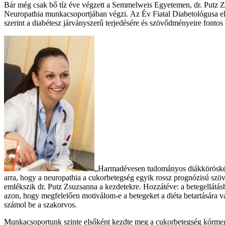
Bár még csak bő tíz éve végzett a Semmelweis Egyetemen, dr. Putz Z
Neuropathia munkacsoportjában végzi. Az Év Fiatal Diabetológusa eli
szerint a diabétesz járványszerű terjedésére és szövődményeire fontos 
„Harmadévesen tudományos diákkörösként 
arra, hogy a neuropathia a cukorbetegség egyik rossz prognózisú szö
emlékszik dr. Putz Zsuzsanna a kezdetekre. Hozzátéve: a betegellátásb
azon, hogy megfelelően motiválom-e a betegeket a diéta betartására 
számol be a szakorvos.
Munkacsoportunk szinte elsőként kezdte meg a cukorbetegség kórmegelő