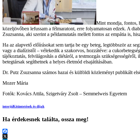
Mint mondja, fontos, 
közeljövőben lefussam a félmaratont, erre folyamatosan edzek. A diabé
Zsuzsanna, aki szerint a példamutatás mellett fontos az empátia is, hi
Ha az alapvető előírásokat sem tartja be egy beteg, legtöbbször az seg
vagy a dialízistől – vélekedik a szakorvos, hozzátéve: a cukorbetegs
tájékoztatás, felvilágosítás a diétáról, a testmozgás szükségességéről,
betegtársak segíthetnek a helyes életmód elsajátításában.
Dr. Putz Zsuzsanna számos hazai és külföldi közleményt publikált első-
Mozer Mária
Fotók: Kovács Attila, Szigetváry Zsolt – Semmelweis Egyetem
interjú
Kitüntetések és díjak
Ha érdekesnek találta, ossza meg!
Facebook