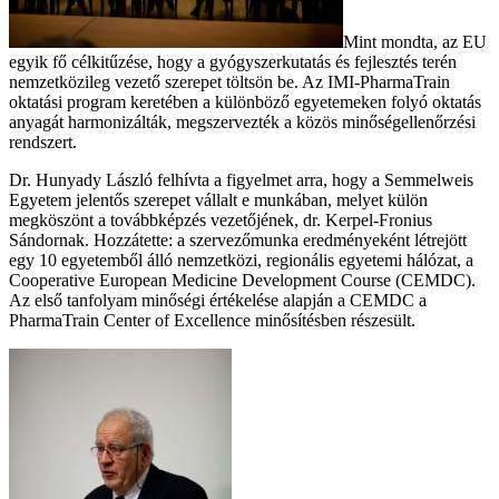
Mint mondta, az EU
egyik fő célkitűzése, hogy a gyógyszerkutatás és fejlesztés terén
nemzetközileg vezető szerepet töltsön be. Az IMI-PharmaTrain
oktatási program keretében a különböző egyetemeken folyó oktatás
anyagát harmonizálták, megszervezték a közös minőségellenőrzési
rendszert.
Dr. Hunyady László felhívta a figyelmet arra, hogy a Semmelweis
Egyetem jelentős szerepet vállalt e munkában, melyet külön
megköszönt a továbbképzés vezetőjének, dr. Kerpel-Fronius
Sándornak. Hozzátette: a szervezőmunka eredményeként létrejött
egy 10 egyetemből álló nemzetközi, regionális egyetemi hálózat, a
Cooperative European Medicine Development Course (CEMDC).
Az első tanfolyam minőségi értékelése alapján a CEMDC a
PharmaTrain Center of Excellence minősítésben részesült.