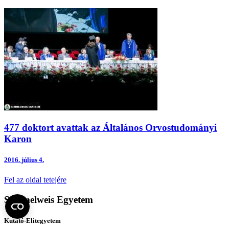
477 doktort avattak az Általános Orvostudományi
Karon
2016.
július 4.
Fel az oldal tetejére
Semmelweis Egyetem
Kutató-Elitegyetem