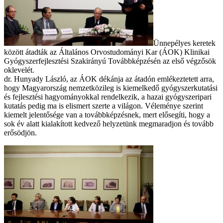
Ünnepélyes keretek
között átadták az Általános Orvostudományi Kar (ÁOK) Klinikai
Gyógyszerfejlesztési Szakirányú Továbbképzésén az első végzősök
oklevelét.
dr. Hunyady László, az ÁOK dékánja az átadón emlékeztetett arra,
hogy Magyarország nemzetközileg is kiemelkedő gyógyszerkutatási
és fejlesztési hagyományokkal rendelkezik, a hazai gyógyszeripari
kutatás pedig ma is elismert szerte a világon. Véleménye szerint
kiemelt jelentősége van a továbbképzésnek, mert elősegíti, hogy a
sok év alatt kialakított kedvező helyzetünk megmaradjon és tovább
erősödjön.