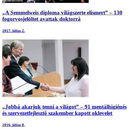
„A Semmelweis diploma világszerte elismert” – 130
fogorvosjelöltet avattak doktorrá
2017.
július 2.
„Jobbá akarjuk tenni a világot” – 91 mentálhigiénés
és szervezetfejlesztő szakember kapott oklevelet
2016.
július 8.