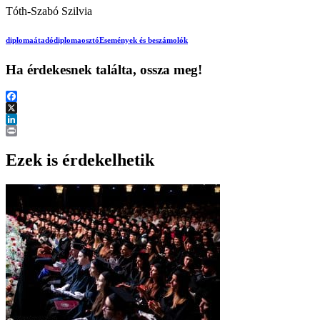
Tóth-Szabó Szilvia
diplomaátadó
diplomaosztó
Események és beszámolók
Ha érdekesnek találta, ossza meg!
Facebook
X
LinkedIn
Print
Ezek is érdekelhetik