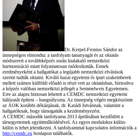
Dr. Kerpel-Fronius Sándor az
ünnepségen elmondta: a tanfolyam tananyagát és az oktatás
módszereit a továbbképzés során kialakuló nemzetközi
harmonizáció miatt folyamatosan módosították. Ennek
eredményeként a hallgatókat a legújabb nemzetközi elvárások
szerint tudták oktatni. Kiváló hazai egyetemi és ipari szakemberek
mellett számos külföldi előadó is részt vett az oktatásban, biztosítva
a képzés valóban nemzetközi jellegét a Semmelweis Egyetemen.
Erre az alapra biztosan lehetett a CEMDC nemzetközi egyetemi
hálózatát építeni – hangsúlyozta. Az ünnepség végén megköszönte
az ÁOK korábbi dékánjának, dr. Karádi Istvánnak, valamint a
hallgatóknak, hogy támogatták a kezdeményezést.
A CEMDC második tanfolyama 2013 áprilisában kezdődött a
társegyetemek együttműködésével. Az egyes modulokra külön-
külön is lehet jelentkezni. A tanfolyammal kapcsolatos információk a
http://cemdc.eu
honlapon találhatók.