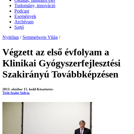
Oktatás, hallgatói élet
Tudomány, innováció
Podcast
Események
Archívum
Sajtó
Nyitólap
/
Semmelweis Világ
/
Végzett az első évfolyam a
Klinikai Gyógyszerfejlesztési
Szakirányú Továbbképzésen
2013. október 15. kedd
Közzétette:
Tóth-Szabó Szilvia