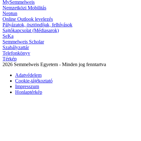
MySemmelweis
Nemzetközi Mobilitás
Neptun
Online Outlook levelezés
Pályázatok, ösztöndíjak, felhívások
Sajtókapcsolat (Médiasarok)
SeKa
Semmelweis Scholar
Szabályzattár
Telefonkönyv
Térkép
2026 Semmelweis Egyetem - Minden jog fenntartva
Adatvédelem
Cookie-tájékoztató
Impresszum
Honlaptérkép