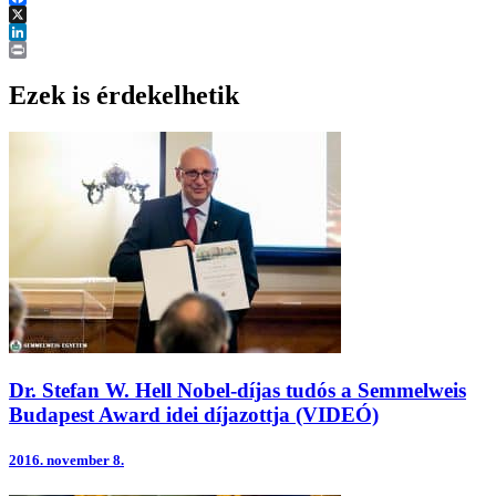
Facebook
X
LinkedIn
Print
Ezek is érdekelhetik
Dr. Stefan W. Hell Nobel-díjas tudós a Semmelweis
Budapest Award idei díjazottja (VIDEÓ)
2016.
november 8.