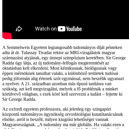
A Semmelweis Egyetem legrangosabb tudományos díját pénteken
adta át dr. Tulassay Tivadar rektor az MRI-vizsgálatok magyar
származású atyjának, egy ünnepi szimpózium keretében. Sir George
Radda úgy látja, az új tudomány-felfogás megteremtését az
oktatásban kell elkezdeni. Most kémikusnak, biológusnak vagy
éppen mérnöknek tanulhat valaki, a különböző területek tudósai
pedig jóformán alig értenek szót egymással, nem beszélik ugyanazt
a nyelvet. A 21. században azonban más típusú tanításra van
szükség, azt kell megvizsgálni, melyek a fő problémák a minket
körülvevő világban, s ezek köré kell szervezni a tudást – fejtette ki
Sir George Radda.
Az oxfordi egyetem professzora, aki jelenleg egy szingapúri
központú tudományos ügynökség orvosbiológiai kutatótanácsának
elnöke, arról is beszélt, milyen kiugrási lehetőségei vannak
Magyarországnak. „A tudomány ma már globális. Ha valaki ezen a