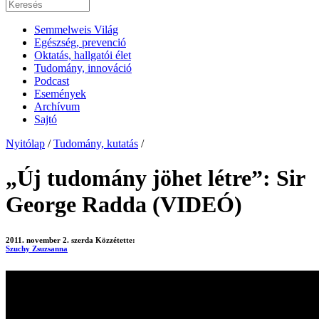
Semmelweis Világ
Egészség, prevenció
Oktatás, hallgatói élet
Tudomány, innováció
Podcast
Események
Archívum
Sajtó
Nyitólap
/
Tudomány, kutatás
/
„Új tudomány jöhet létre”: Sir
George Radda (VIDEÓ)
2011. november 2. szerda
Közzétette:
Szuchy Zsuzsanna