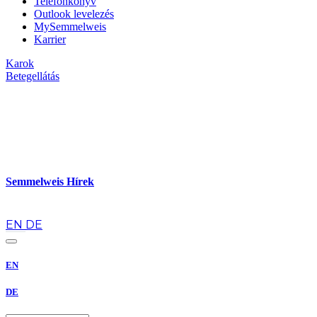
Telefonkönyv
Outlook levelezés
MySemmelweis
Karrier
Karok
Betegellátás
Semmelweis Hírek
hu
EN
DE
EN
DE