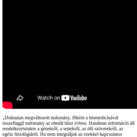
„Drámaian megváltozott tudomány, főként a biomedicinával
összefüggő tudomány az elmúlt húsz évben. Hatalmas információ áll
rendelkezésünkre a génekről, a sejtekről, az élő szövetekről, az
egész fiziológiáról. Ha nem integráljuk az ezekkel kapcsolatos