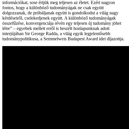
információkat, sose értjük meg teljesen az életet. Ezért nagyon
fontos, hogy a különböző tudományágak ne csak együtt
dolgozzanak, de próbáljanak együtt is gondolkodni a világ nagy
kérdéseiről, cselekedjenek együtt. A különböző tudományágak
összefűzése, konvergenciája révén egy teljesen új tudomány jöhet
létre” – egyebek mellett erről is beszélt honlapunknak adott
interjújában Sir George Radda, a világ egyik legjelentősebb
tudománypolitikusa, a Semmelweis Budapest Award idei díjazottja.