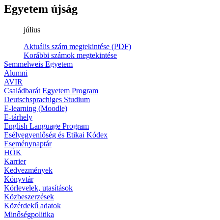
Egyetem újság
július
Aktuális szám megtekintése (PDF)
Korábbi számok megtekintése
Semmelweis Egyetem
Alumni
AVIR
Családbarát Egyetem Program
Deutschsprachiges Studium
E-learning (Moodle)
E-tárhely
English Language Program
Esélyegyenlőség és Etikai Kódex
Eseménynaptár
HÖK
Karrier
Kedvezmények
Könyvtár
Körlevelek, utasítások
Közbeszerzések
Közérdekű adatok
Minőségpolitika