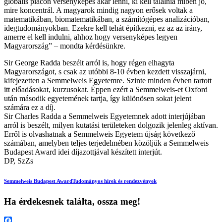
globális piacon versenyképes akar lenni, ki kell találnia miben jó,
mire koncentrál. A magyarok mindig nagyon erősek voltak a
matematikában, biomatematikában, a számítógépes analizációban,
idegtudományokban. Ezekre kell tehát építkezni, ez az az irány,
amerre el kell indulni, ahhoz hogy versenyképes legyen
Magyarország” – mondta kérdésünkre.
Sir George Radda beszélt arról is, hogy régen elhagyta
Magyarországot, s csak az utóbbi 8-10 évben kezdett visszajárni,
kifejezetten a Semmelweis Egyetemre. Szinte minden évben tartott
itt előadásokat, kurzusokat. Éppen ezért a Semmelweis-et Oxford
után második egyetemének tartja, így különösen sokat jelent
számára ez a díj.
Sir Charles Radda a Semmelweis Egyetemnek adott interjújában
arról is beszélt, milyen kutatási területeken dolgozik jelenleg aktívan.
Erről is olvashatnak a Semmelweis Egyetem újság következő
számában, amelyben teljes terjedelmében közöljük a Semmelweis
Budapest Award idei díjazottjával készített interjút.
DP, SzZs
Semmelweis Budapest Award
Tudományos hírek és rendezvények
Ha érdekesnek találta, ossza meg!