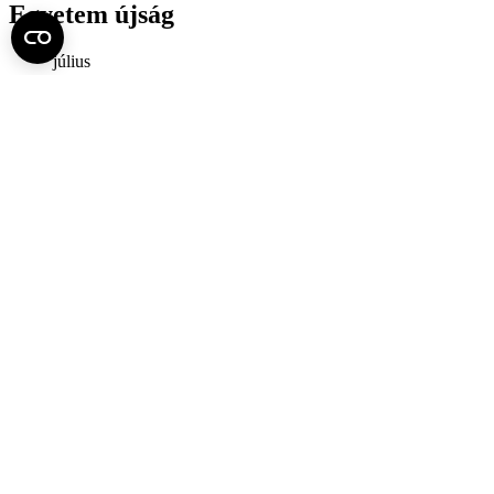
Egyetem újság
július
Aktuális szám megtekintése (PDF)
Korábbi számok megtekintése
Semmelweis Egyetem
Alumni
AVIR
Családbarát Egyetem Program
Deutschsprachiges Studium
E-learning (Moodle)
E-tárhely
English Language Program
Esélyegyenlőség és Etikai Kódex
Eseménynaptár
HÖK
Karrier
Kedvezmények
Könyvtár
Körlevelek, utasítások
Közbeszerzések
Közérdekű adatok
Minőségpolitika