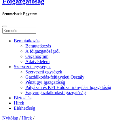
Főigazgatóság
Semmelweis Egyetem
Bemutatkozás
Bemutatkozás
A főigazgatóságról
Organogram
Adatvédelem
Szervezeti egységek
Szervezeti egységek
Gazdálkodás-felügyeleti Osztály
Pénzügyi Igazgatóság
Pályázati és KFI Hálózat-irányítási Igazgatóság
Vagyongazdálkodási Igazgatóság
Biztosítás
Hírek
Elérhetőség
Nyitólap
/
Hírek
/