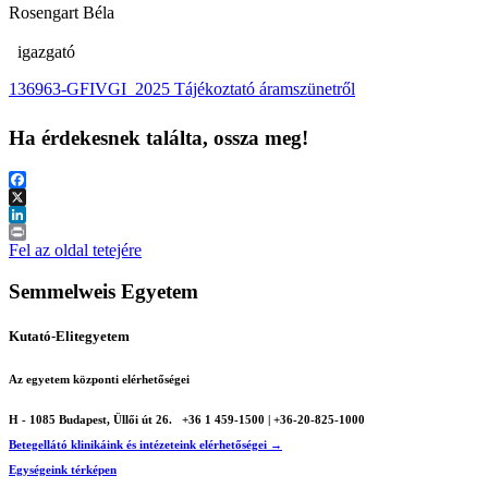
Rosengart Béla
igazgató
136963-GFIVGI_2025 Tájékoztató áramszünetről
Ha érdekesnek találta, ossza meg!
Facebook
X
LinkedIn
Print
Fel az oldal tetejére
Semmelweis Egyetem
Kutató-Elitegyetem
Az egyetem központi elérhetőségei
H - 1085 Budapest, Üllői út 26.
+36 1 459-1500 | +36-20-825-1000
Betegellátó klinikáink és intézeteink elérhetőségei →
Egységeink térképen