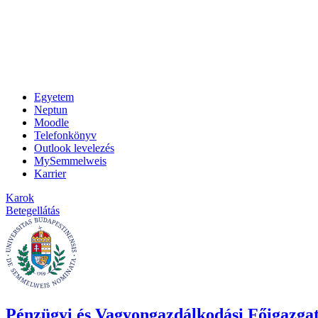
Egyetem
Neptun
Moodle
Telefonkönyv
Outlook levelezés
MySemmelweis
Karrier
Karok
Betegellátás
Pénzügyi és Vagyongazdálkodási Főigazga