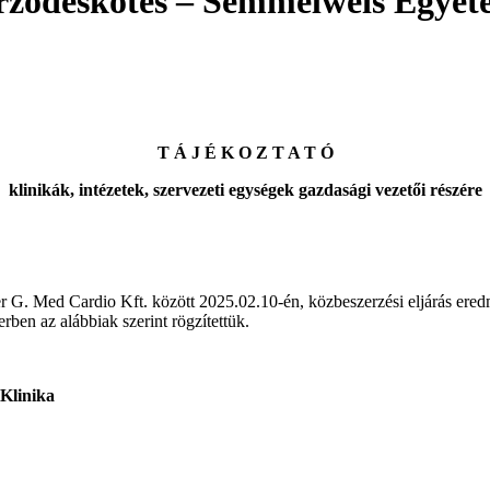
erződéskötés – Semmelweis Egyet
T Á J É K O Z T A T Ó
klinikák, intézetek, szervezeti egységek gazdasági vezetői részére
r G. Med Cardio Kft. között 2025.02.10-én, közbeszerzési eljárás e
rben az alábbiak szerint rögzítettük.
 Klinika