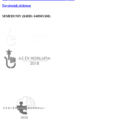
Egységeink térképen
SEMEDUNIV (KRID: 648905308)