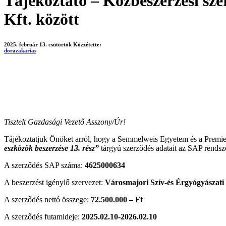
Tájékoztató – Közbeszerzési sz
Kft. között
2025. február 13. csütörtök
Közzétette:
dorazakarias
Tisztelt Gazdasági Vezető Asszony/Úr!
Tájékoztatjuk Önöket arról, hogy a Semmelweis Egyetem és a Premie
eszközök beszerzése 13. rész”
tárgyú szerződés adatait az SAP rendsze
A szerződés SAP száma:
4625000634
A beszerzést igénylő szervezet:
Városmajori Szív-és Érgyógyászati
A szerződés nettó összege:
72.500.000 – Ft
A szerződés futamideje:
2025.02.10-2026.02.10