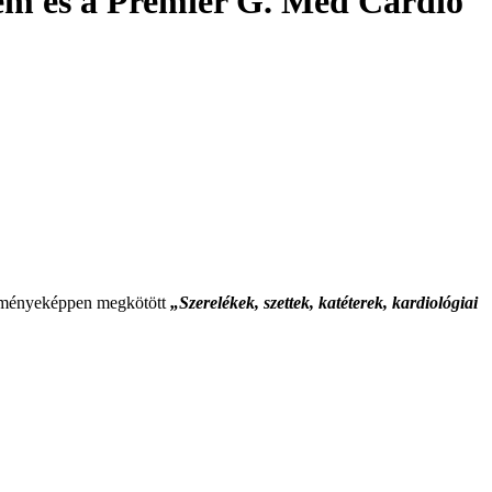
em és a Premier G. Med Cardio
redményeképpen megkötött
„Szerelékek, szettek, katéterek, kardiológiai