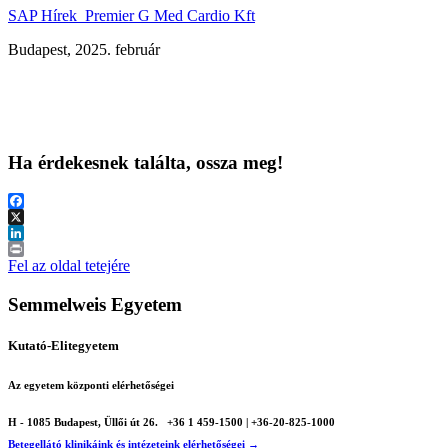
SAP Hírek_Premier G Med Cardio Kft
Budapest, 2025. február
Ha érdekesnek találta, ossza meg!
Facebook
X
LinkedIn
Print
Fel az oldal tetejére
Semmelweis Egyetem
Kutató-Elitegyetem
Az egyetem központi elérhetőségei
H - 1085 Budapest, Üllői út 26.
+36 1 459-1500 | +36-20-825-1000
Betegellátó klinikáink és intézeteink elérhetőségei →