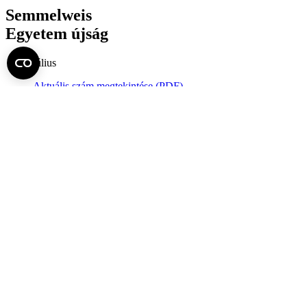
Semmelweis
Egyetem újság
július
Aktuális szám megtekintése (PDF)
Korábbi számok megtekintése
Semmelweis Egyetem
Alumni
AVIR
Családbarát Egyetem Program
Deutschsprachiges Studium
E-learning (Moodle)
E-tárhely
English Language Program
Esélyegyenlőség és Etikai Kódex
Eseménynaptár
HÖK
Karrier
Kedvezmények
Könyvtár
Körlevelek, utasítások
Közbeszerzések