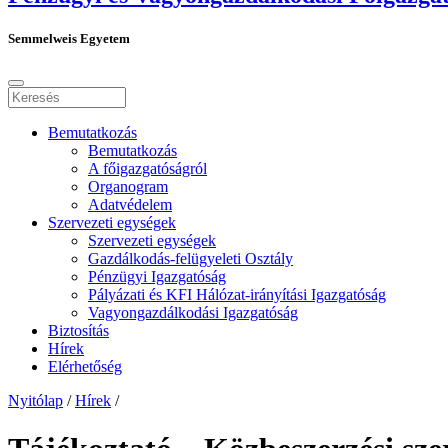
Semmelweis Egyetem
Bemutatkozás
Bemutatkozás
A főigazgatóságról
Organogram
Adatvédelem
Szervezeti egységek
Szervezeti egységek
Gazdálkodás-felügyeleti Osztály
Pénzügyi Igazgatóság
Pályázati és KFI Hálózat-irányítási Igazgatóság
Vagyongazdálkodási Igazgatóság
Biztosítás
Hírek
Elérhetőség
Nyitólap
/
Hírek
/