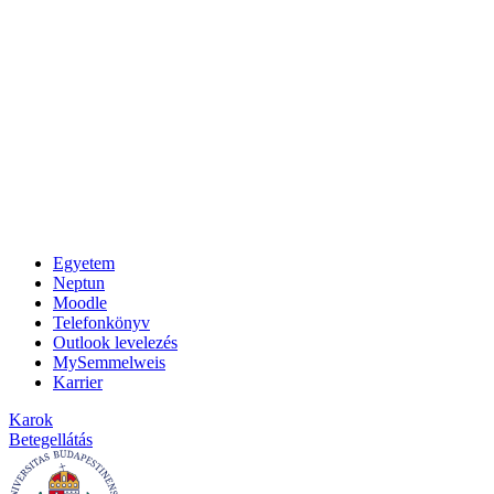
Egyetem
Neptun
Moodle
Telefonkönyv
Outlook levelezés
MySemmelweis
Karrier
Karok
Betegellátás