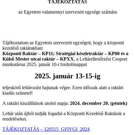
TÁJÉKOZTATÁS
az Egyetem valamennyi szervezeti egysége számára
Tájékoztatom az Egyetem szervezeti egységeit, hogy a központi
kezelésű raktárakban:
Központi Raktár – KP11; Stratégiai készletraktár – KP00 és a
Külső Mester utcai raktár – KPXX
, a Leltárellenőrzési Csoport
munkatársai 2025. január 10-i fordulónappal
2025. január 13-15-ig
teljeskörű leltározást hajtanak végre. Ezen időszak alatt a raktári
kiadás szünetel!
A raktári kiszállítások utolsó napja:
2024. december 20. (péntek)
Leltár után újból tudják fogadni a Központi Kezelésű Raktárak a
rendeléseket.
TÁJÉKOZTATÁS – 120515_GFIVGI_2024