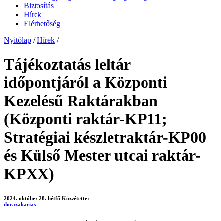
Biztosítás
Hírek
Elérhetőség
Nyitólap
/
Hírek
/
Tájékoztatás leltár
időpontjáról a Központi
Kezelésű Raktárakban
(Központi raktár-KP11;
Stratégiai készletraktár-KP00
és Külső Mester utcai raktár-
KPXX)
2024. október 28. hétfő
Közzétette:
dorazakarias