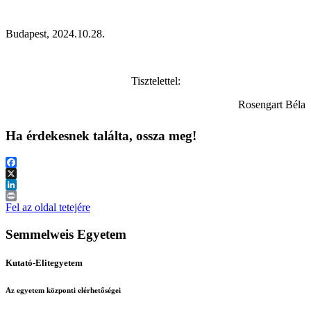
Budapest, 2024.10.28.
Tisztelettel:
Rosengart Béla
Ha érdekesnek találta, ossza meg!
Facebook
X
LinkedIn
Print
Fel az oldal tetejére
Semmelweis Egyetem
Kutató-Elitegyetem
Az egyetem központi elérhetőségei