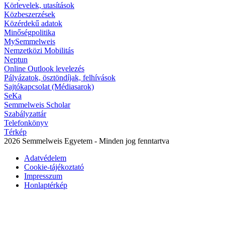
Körlevelek, utasítások
Közbeszerzések
Közérdekű adatok
Minőségpolitika
MySemmelweis
Nemzetközi Mobilitás
Neptun
Online Outlook levelezés
Pályázatok, ösztöndíjak, felhívások
Sajtókapcsolat (Médiasarok)
SeKa
Semmelweis Scholar
Szabályzattár
Telefonkönyv
Térkép
2026 Semmelweis Egyetem - Minden jog fenntartva
Adatvédelem
Cookie-tájékoztató
Impresszum
Honlaptérkép