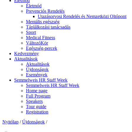
Életmód
Életmód
Prevenciós Rendelés
Utazásorvosi Rendelés és Nemzetközi Oltópont
Mentális egészség
Táplálkozási tanácsadás
Sport
Medical Fitness
VáltozóKör
Egészség-percek
Kedvezmény
Aktualitások
Aktualitások
Újdonságok
Események
Semmelweis HR Staff Week
Semmelweis HR Staff Week
Home page
Full Program
Speakers
Tour guide
Registration
Nyitólap
/
Újdonságok
/