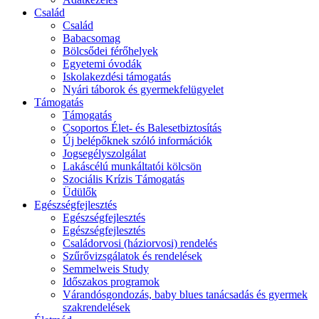
Család
Család
Babacsomag
Bölcsődei férőhelyek
Egyetemi óvodák
Iskolakezdési támogatás
Nyári táborok és gyermekfelügyelet
Támogatás
Támogatás
Csoportos Élet- és Balesetbiztosítás
Új belépőknek szóló információk
Jogsegélyszolgálat
Lakáscélú munkáltatói kölcsön
Szociális Krízis Támogatás
Üdülők
Egészségfejlesztés
Egészségfejlesztés
Egészségfejlesztés
Családorvosi (háziorvosi) rendelés
Szűrővizsgálatok és rendelések
Semmelweis Study
Időszakos programok
Várandósgondozás, baby blues tanácsadás és gyermek
szakrendelések