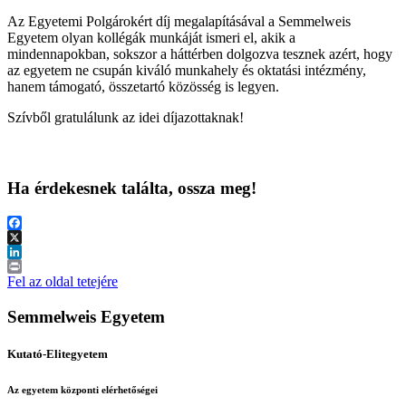
Az Egyetemi Polgárokért díj megalapításával a Semmelweis
Egyetem olyan kollégák munkáját ismeri el, akik a
mindennapokban, sokszor a háttérben dolgozva tesznek azért, hogy
az egyetem ne csupán kiváló munkahely és oktatási intézmény,
hanem támogató, összetartó közösség is legyen.
Szívből gratulálunk az idei díjazottaknak!
Ha érdekesnek találta, ossza meg!
Facebook
X
LinkedIn
Print
Fel az oldal tetejére
Semmelweis Egyetem
Kutató-Elitegyetem
Az egyetem központi elérhetőségei