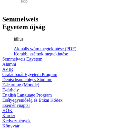
Semmelweis
Egyetem újság
július
Aktuális szám megtekintése (PDF)
Korábbi számok megtekintése
Semmelweis Egyetem
Alumni
AVIR
Családbarát Egyetem Program
Deutschsprachiges Studium
E-learning (Moodle)
E-tárhely
English Language Program
Esélyegyenlőség és Etikai Kódex
Eseménynaptár
HÖK
Karrier
Kedvezmények
Könyvtár