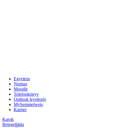
Egyetem
Neptun
Moodle
Telefonkönyv
Outlook levelezés
MySemmelweis
Karrier
Karok
Betegellátás