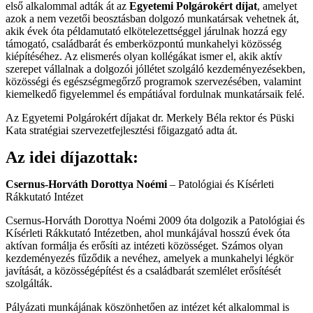
első alkalommal adták át az
Egyetemi Polgárokért díjat
, amelyet
azok a nem vezetői beosztásban dolgozó munkatársak vehetnek át,
akik évek óta példamutató elkötelezettséggel járulnak hozzá egy
támogató, családbarát és emberközpontú munkahelyi közösség
kiépítéséhez. Az elismerés olyan kollégákat ismer el, akik aktív
szerepet vállalnak a dolgozói jóllétet szolgáló kezdeményezésekben,
közösségi és egészségmegőrző programok szervezésében, valamint
kiemelkedő figyelemmel és empátiával fordulnak munkatársaik felé.
Az Egyetemi Polgárokért díjakat dr. Merkely Béla rektor és Püski
Kata stratégiai szervezetfejlesztési főigazgató adta át.
Az idei díjazottak:
Csernus-Horváth Dorottya Noémi
– Patológiai és Kísérleti
Rákkutató Intézet
Csernus-Horváth Dorottya Noémi 2009 óta dolgozik a Patológiai és
Kísérleti Rákkutató Intézetben, ahol munkájával hosszú évek óta
aktívan formálja és erősíti az intézeti közösséget. Számos olyan
kezdeményezés fűződik a nevéhez, amelyek a munkahelyi légkör
javítását, a közösségépítést és a családbarát szemlélet erősítését
szolgálták.
Pályázati munkájának köszönhetően az intézet két alkalommal is