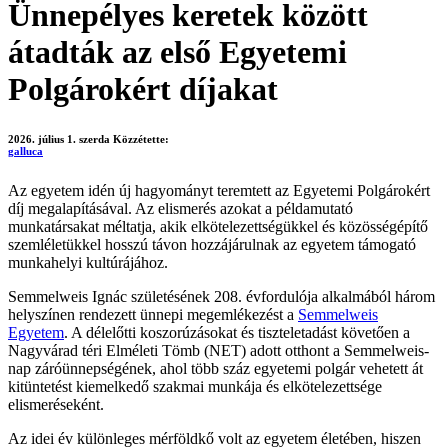
Ünnepélyes keretek között
átadták az első Egyetemi
Polgárokért díjakat
2026. július 1. szerda
Közzétette:
galluca
Az egyetem idén új hagyományt teremtett az Egyetemi Polgárokért
díj megalapításával. Az elismerés azokat a példamutató
munkatársakat méltatja, akik elkötelezettségükkel és közösségépítő
szemléletükkel hosszú távon hozzájárulnak az egyetem támogató
munkahelyi kultúrájához.
Semmelweis Ignác születésének 208. évfordulója alkalmából három
helyszínen rendezett ünnepi megemlékezést a
Semmelweis
Egyetem
. A délelőtti koszorúzásokat és tiszteletadást követően a
Nagyvárad téri Elméleti Tömb (NET) adott otthont a Semmelweis-
nap záróünnepségének, ahol több száz egyetemi polgár vehetett át
kitüntetést kiemelkedő szakmai munkája és elkötelezettsége
elismeréseként.
Az idei év különleges mérföldkő volt az egyetem életében, hiszen