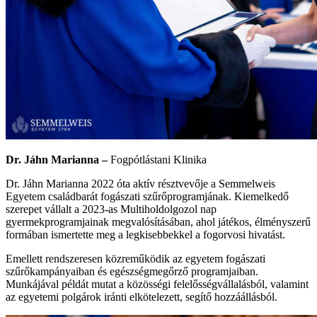
Dr. Jáhn Marianna –
Fogpótlástani Klinika
Dr. Jáhn Marianna 2022 óta aktív résztvevője a Semmelweis
Egyetem családbarát fogászati szűrőprogramjának. Kiemelkedő
szerepet vállalt a 2023-as Multiholdolgozol nap
gyermekprogramjainak megvalósításában, ahol játékos, élményszerű
formában ismertette meg a legkisebbekkel a fogorvosi hivatást.
Emellett rendszeresen közreműködik az egyetem fogászati
szűrőkampányaiban és egészségmegőrző programjaiban.
Munkájával példát mutat a közösségi felelősségvállalásból, valamint
az egyetemi polgárok iránti elkötelezett, segítő hozzáállásból.