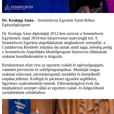
Dr. Krolopp Anna
– Semmelweis Egyetem Szent Rókus
Egészségközpont
Dr. Krolopp Anna diplomáját 2012-ben szerezte a Semmelweis
Egyetemen, majd 2019-ben háziorvostan szakvizsgát tett. A
Semmelweis Egyetem alapellátásának meghatározó szereplője: a
Családorvosi Rendelés indulása óta annak stabil tagja, jelenleg pedig
a Semmelweis Alapellátási Modellprogram háziorvosi ellátásának
szakmai koordinátoraként is dolgozik.
Rendszeresen részt vesz az egyetem családi és egészségnapjain,
valamint prevenciós és szűrőprogramjaiban. Munkáját magas
szakmai színvonal, páciensközpontú szemlélet és kiemelkedő
empátia jellemzi. Kollégái és páciensei egyaránt segítőkész,
figyelmes szakemberként ismerik. Elhivatottságával évek óta
meghatározó szerepet vállal az egyetem család- és dolgozóbarát
szemléletének erősítésében.