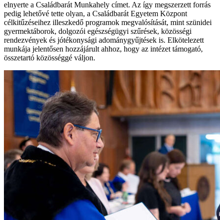
elnyerte a Családbarát Munkahely címet. Az így megszerzett forrás
pedig lehetővé tette olyan, a Családbarát Egyetem Központ
célkitűzéseihez illeszkedő programok megvalósítását, mint szünidei
gyermektáborok, dolgozói egészségügyi szűrések, közösségi
rendezvények és jótékonysági adománygyűjtések is. Elkötelezett
munkája jelentősen hozzájárult ahhoz, hogy az intézet támogató,
összetartó közösséggé váljon.