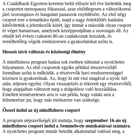
A Családbarát Egyetem keretein belül először két éve hirdettük meg
a csoportot menopauza fókusszal, azaz elsődlegesen a változókorral
járó szorongásos és hangulati panaszok enyhítésére. Az első négy
csoport erre a tematikára épült, majd a nagy érdeklődés hatására
kibővítettük a jelentkezők körét, így immár a második olyan csoport
ér véget hamarosan, amelynek középpontjában a szorongás áll. Az
elmúlt két évben csaknem 80-an csatlakoztak hozzánk, és
remélhetőleg végzik rendszeresen a gyakorlatokat azóta is.
Hosszú távú változás és közösségi élmény
A mindfulness program hatása sok esetben túlmutat a nyolchetes
folyamaton. Az első csoportok egyike például önszerveződő
formában azóta is működik, a résztvevők havi rendszerességgel
közösen is gyakorolnak. Az, hogy ki mit visz magával a nyolc hét
után, teljesen egyéni. Olyan visszajelzés is érkezett egy résztvevőtől,
hogy alapjaiban változott meg a dolgokhoz való hozzáállása.
Emellett természetesen arra is van példa, hogy valaki arra a
felismerésre jut, hogy más módszerre van szüksége.
Ősszel indul az új mindfulness csoport
A program népszerűségét jól mutatja, hogy
szeptember 16-án új
mindfulness csoport indul a Semmelweis munkatársai számára
.
A nyolchetes program immár hetedik alkalommal valósul meg, a