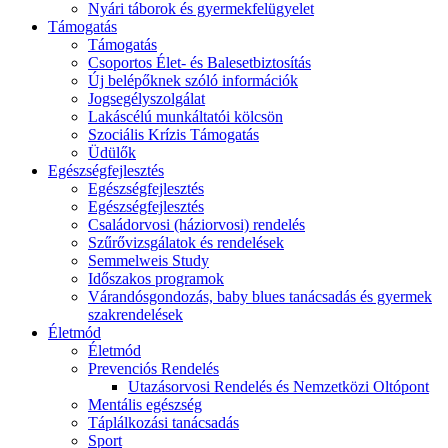
Nyári táborok és gyermekfelügyelet
Támogatás
Támogatás
Csoportos Élet- és Balesetbiztosítás
Új belépőknek szóló információk
Jogsegélyszolgálat
Lakáscélú munkáltatói kölcsön
Szociális Krízis Támogatás
Üdülők
Egészségfejlesztés
Egészségfejlesztés
Egészségfejlesztés
Családorvosi (háziorvosi) rendelés
Szűrővizsgálatok és rendelések
Semmelweis Study
Időszakos programok
Várandósgondozás, baby blues tanácsadás és gyermek
szakrendelések
Életmód
Életmód
Prevenciós Rendelés
Utazásorvosi Rendelés és Nemzetközi Oltópont
Mentális egészség
Táplálkozási tanácsadás
Sport