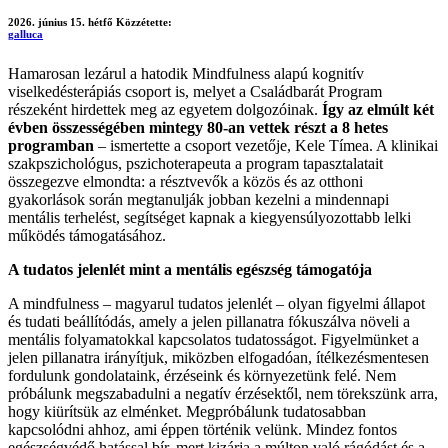
2026. június 15. hétfő
Közzétette:
galluca
Hamarosan lezárul a hatodik Mindfulness alapú kognitív
viselkedésterápiás csoport is, melyet a Családbarát Program
részeként hirdettek meg az egyetem dolgozóinak.
Így az elmúlt két
évben összességében mintegy 80-an vettek részt a 8 hetes
programban
– ismertette a csoport vezetője, Kele Tímea. A klinikai
szakpszichológus, pszichoterapeuta a program tapasztalatait
összegezve elmondta: a résztvevők a közös és az otthoni
gyakorlások során megtanulják jobban kezelni a mindennapi
mentális terhelést, segítséget kapnak a kiegyensúlyozottabb lelki
működés támogatásához.
A tudatos jelenlét mint a mentális egészség támogatója
A mindfulness – magyarul tudatos jelenlét – olyan figyelmi állapot
és tudati beállítódás, amely a jelen pillanatra fókuszálva növeli a
mentális folyamatokkal kapcsolatos tudatosságot. Figyelmünket a
jelen pillanatra irányítjuk, miközben elfogadóan, ítélkezésmentesen
fordulunk gondolataink, érzéseink és környezetünk felé. Nem
próbálunk megszabadulni a negatív érzésektől, nem törekszünk arra,
hogy kiürítsük az elménket. Megpróbálunk tudatosabban
kapcsolódni ahhoz, ami éppen történik velünk. Mindez fontos
egészségvédő hatással bír, mert kizárja a múlton való rágódást és a