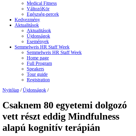
Medical Fitness
VáltozóKör
Egészség-percek
Kedvezmény
Aktualitások
Aktualitások
Újdonságok
Események
Semmelweis HR Staff Week
Semmelweis HR Staff Week
Home page
Full Program
Speakers
Tour guide
Registration
Nyitólap
/
Újdonságok
/
Csaknem 80 egyetemi dolgozó
vett részt eddig Mindfulness
alapú kognitív terápián