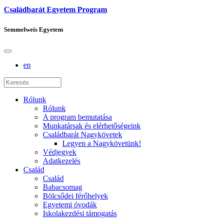
Családbarát Egyetem Program
Semmelweis Egyetem
en
Rólunk
Rólunk
A program bemutatása
Munkatársak és elérhetőségeink
Családbarát Nagykövetek
Legyen a Nagykövetünk!
Védjegyek
Adatkezelés
Család
Család
Babacsomag
Bölcsődei férőhelyek
Egyetemi óvodák
Iskolakezdési támogatás