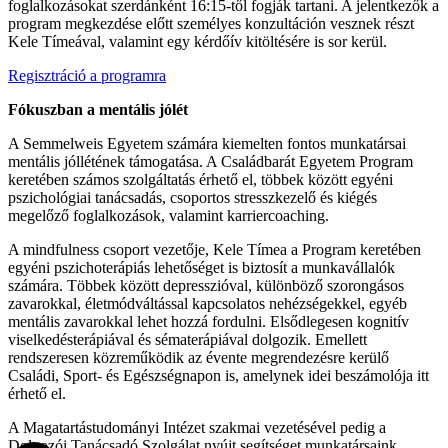
foglalkozásokat szerdánként 16:15-től fogják tartani. A jelentkezők a
program megkezdése előtt személyes konzultáción vesznek részt
Kele Tímeával, valamint egy kérdőív kitöltésére is sor kerül.
Regisztráció a programra
Fókuszban a mentális jólét
A Semmelweis Egyetem számára kiemelten fontos munkatársai
mentális jóllétének támogatása. A Családbarát Egyetem Program
keretében számos szolgáltatás érhető el, többek között egyéni
pszichológiai tanácsadás, csoportos stresszkezelő és kiégés
megelőző foglalkozások, valamint karriercoaching.
A mindfulness csoport vezetője, Kele Tímea a Program keretében
egyéni pszichoterápiás lehetőséget is biztosít a munkavállalók
számára. Többek között depresszióval, különböző szorongásos
zavarokkal, életmódváltással kapcsolatos nehézségekkel, egyéb
mentális zavarokkal lehet hozzá fordulni. Elsődlegesen kognitív
viselkedésterápiával és sématerápiával dolgozik. Emellett
rendszeresen közreműködik az évente megrendezésre kerülő
Családi, Sport- és Egészségnapon is, amelynek idei beszámolója itt
érhető el.
A Magatartástudományi Intézet szakmai vezetésével pedig a
Dolgozói Tanácsadó Szolgálat nyújt segítséget munkatársaink