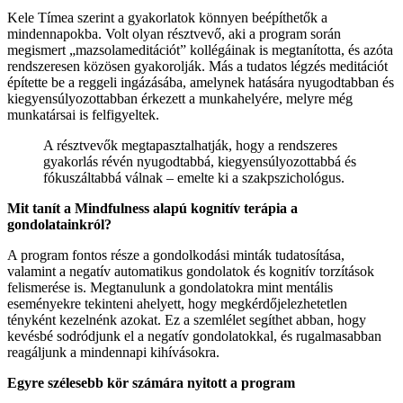
Kele Tímea szerint a gyakorlatok könnyen beépíthetők a
mindennapokba. Volt olyan résztvevő, aki a program során
megismert „mazsolameditációt” kollégáinak is megtanította, és azóta
rendszeresen közösen gyakorolják. Más a tudatos légzés meditációt
építette be a reggeli ingázásába, amelynek hatására nyugodtabban és
kiegyensúlyozottabban érkezett a munkahelyére, melyre még
munkatársai is felfigyeltek.
A résztvevők megtapasztalhatják, hogy a rendszeres
gyakorlás révén nyugodtabbá, kiegyensúlyozottabbá és
fókuszáltabbá válnak – emelte ki a szakpszichológus.
Mit tanít a Mindfulness alapú kognitív terápia a
gondolatainkról?
A program fontos része a gondolkodási minták tudatosítása,
valamint a negatív automatikus gondolatok és kognitív torzítások
felismerése is. Megtanulunk a gondolatokra mint mentális
eseményekre tekinteni ahelyett, hogy megkérdőjelezhetetlen
tényként kezelnénk azokat. Ez a szemlélet segíthet abban, hogy
kevésbé sodródjunk el a negatív gondolatokkal, és rugalmasabban
reagáljunk a mindennapi kihívásokra.
Egyre szélesebb kör számára nyitott a program