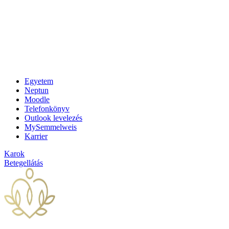
Egyetem
Neptun
Moodle
Telefonkönyv
Outlook levelezés
MySemmelweis
Karrier
Karok
Betegellátás