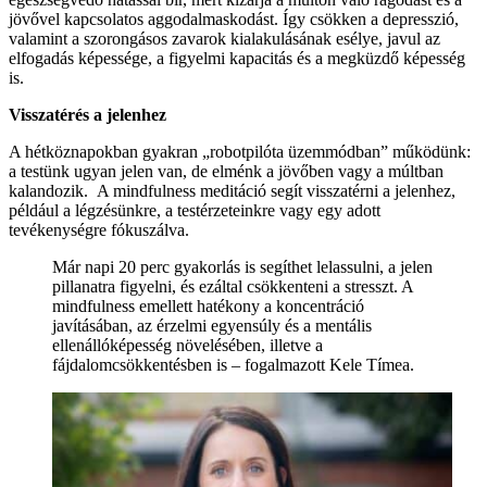
jövővel kapcsolatos aggodalmaskodást. Így csökken a depresszió,
valamint a szorongásos zavarok kialakulásának esélye, javul az
elfogadás képessége, a figyelmi kapacitás és a megküzdő képesség
is.
Visszatérés a jelenhez
A hétköznapokban gyakran „robotpilóta üzemmódban” működünk:
a testünk ugyan jelen van, de elménk a jövőben vagy a múltban
kalandozik. A mindfulness meditáció segít visszatérni a jelenhez,
például a légzésünkre, a testérzeteinkre vagy egy adott
tevékenységre fókuszálva.
Már napi 20 perc gyakorlás is segíthet lelassulni, a jelen
pillanatra figyelni, és ezáltal csökkenteni a stresszt. A
mindfulness emellett hatékony a koncentráció
javításában, az érzelmi egyensúly és a mentális
ellenállóképesség növelésében, illetve a
fájdalomcsökkentésben is – fogalmazott Kele Tímea.