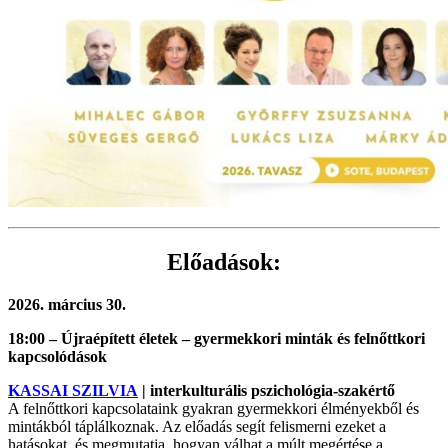
Előadások:
2026. március 30.
18:00 – Újraépített életek – gyermekkori minták és felnőttkori
kapcsolódások
KASSAI SZILVIA
| interkulturális pszichológia-szakértő
A felnőttkori kapcsolataink gyakran gyermekkori élményekből és
mintákból táplálkoznak. Az előadás segít felismerni ezeket a
hatásokat, és megmutatja, hogyan válhat a múlt megértése a