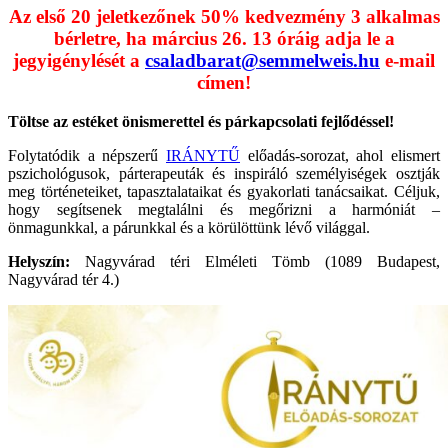
Az első 20 jeletkezőnek 50% kedvezmény 3 alkalmas
bérletre, ha március 26. 13 óráig adja le a
jegyigénylését a
csaladbarat@semmelweis.hu
e-mail
címen!
Töltse az estéket önismerettel és párkapcsolati fejlődéssel!
Folytatódik a népszerű
IRÁNYTŰ
előadás-sorozat, ahol elismert
pszichológusok, párterapeuták és inspiráló személyiségek osztják
meg történeteiket, tapasztalataikat és gyakorlati tanácsaikat. Céljuk,
hogy segítsenek megtalálni és megőrizni a harmóniát –
önmagunkkal, a párunkkal és a körülöttünk lévő világgal.
Helyszín:
Nagyvárad téri Elméleti Tömb (1089 Budapest,
Nagyvárad tér 4.)