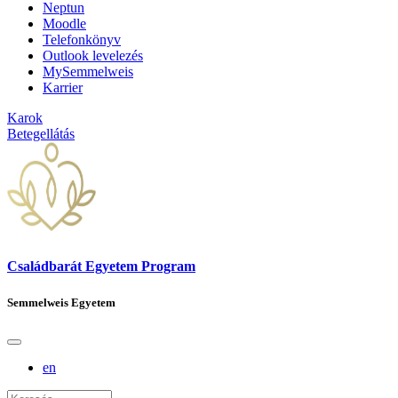
Neptun
Moodle
Telefonkönyv
Outlook levelezés
MySemmelweis
Karrier
Karok
Betegellátás
Családbarát Egyetem Program
Semmelweis Egyetem
en