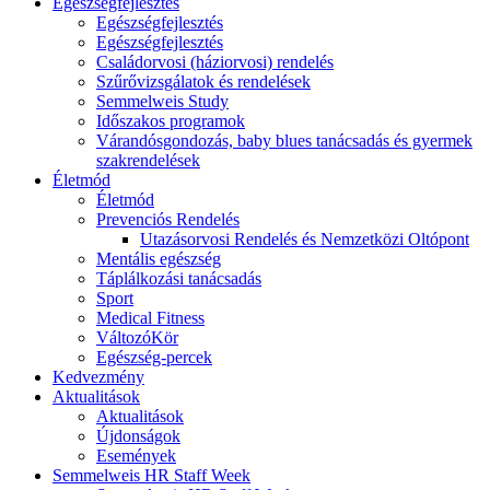
Egészségfejlesztés
Egészségfejlesztés
Egészségfejlesztés
Családorvosi (háziorvosi) rendelés
Szűrővizsgálatok és rendelések
Semmelweis Study
Időszakos programok
Várandósgondozás, baby blues tanácsadás és gyermek
szakrendelések
Életmód
Életmód
Prevenciós Rendelés
Utazásorvosi Rendelés és Nemzetközi Oltópont
Mentális egészség
Táplálkozási tanácsadás
Sport
Medical Fitness
VáltozóKör
Egészség-percek
Kedvezmény
Aktualitások
Aktualitások
Újdonságok
Események
Semmelweis HR Staff Week