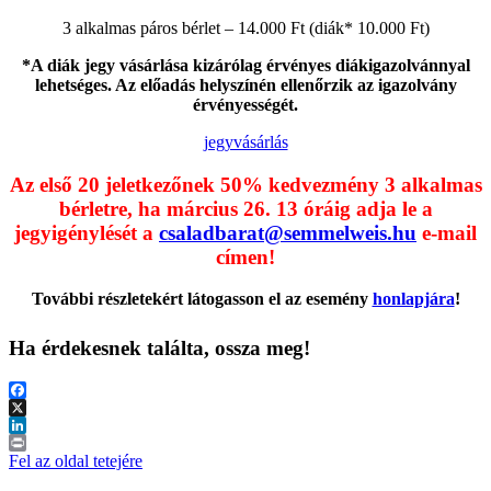
3 alkalmas páros bérlet – 14.000 Ft (diák* 10.000 Ft)
*A diák jegy vásárlása kizárólag érvényes diákigazolvánnyal
lehetséges. Az előadás helyszínén ellenőrzik az igazolvány
érvényességét.
jegyvásárlás
Az első 20 jeletkezőnek 50% kedvezmény 3 alkalmas
bérletre, ha március 26. 13 óráig adja le a
jegyigénylését a
csaladbarat@semmelweis.hu
e-mail
címen!
További részletekért látogasson el az esemény
honlapjára
!
Ha érdekesnek találta, ossza meg!
Facebook
X
LinkedIn
Print
Fel az oldal tetejére