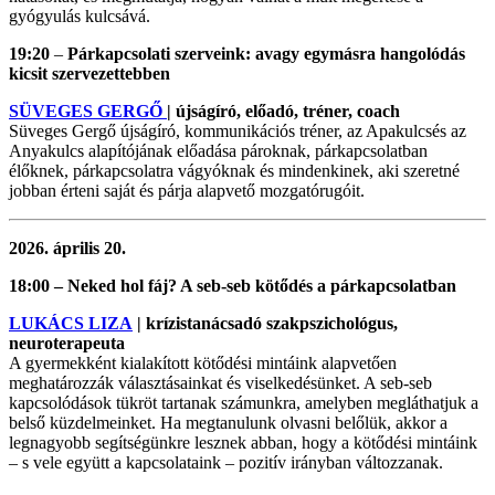
gyógyulás kulcsává.
19:20
–
Párkapcsolati szerveink: avagy egymásra hangolódás
kicsit szervezettebben
SÜVEGES GERGŐ
| újságíró, előadó, tréner, coach
Süveges Gergő újságíró, kommunikációs tréner, az Apakulcsés az
Anyakulcs alapítójának előadása pároknak, párkapcsolatban
élőknek, párkapcsolatra vágyóknak és mindenkinek, aki szeretné
jobban érteni saját és párja alapvető mozgatórugóit.
2026. április 20.
18:00 – Neked hol fáj? A seb-seb kötődés a párkapcsolatban
LUKÁCS LIZA
| krízistanácsadó szakpszichológus,
neuroterapeuta
A gyermekként kialakított kötődési mintáink alapvetően
meghatározzák választásainkat és viselkedésünket. A seb-seb
kapcsolódások tükröt tartanak számunkra, amelyben megláthatjuk a
belső küzdelmeinket. Ha megtanulunk olvasni belőlük, akkor a
legnagyobb segítségünkre lesznek abban, hogy a kötődési mintáink
– s vele együtt a kapcsolataink – pozitív irányban változzanak.