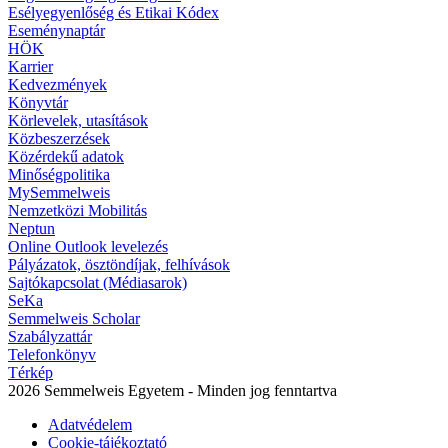
Esélyegyenlőség és Etikai Kódex
Eseménynaptár
HÖK
Karrier
Kedvezmények
Könyvtár
Körlevelek, utasítások
Közbeszerzések
Közérdekű adatok
Minőségpolitika
MySemmelweis
Nemzetközi Mobilitás
Neptun
Online Outlook levelezés
Pályázatok, ösztöndíjak, felhívások
Sajtókapcsolat (Médiasarok)
SeKa
Semmelweis Scholar
Szabályzattár
Telefonkönyv
Térkép
2026 Semmelweis Egyetem - Minden jog fenntartva
Adatvédelem
Cookie-tájékoztató