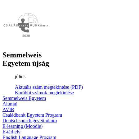
Semmelweis
Egyetem újság
július
Aktuális szám megtekintése (PDF)
Korábbi számok megtekintése
Semmelweis Egyetem
Alumni
AVIR
Családbarát Egyetem Program
Deutschsprachiges Studium
E-learning (Moodle)
E-tárhely
English Language Program