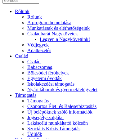
Rólunk
Rólunk
A program bemutatása
Munkatársak és elérhetőségeink
Családbarát Nagykövetek
Legyen a Nagykövetünk!
Védjegyek
Adatkezelés
Család
Család
Babacsomag
Bölcsődei férőhelyek
Egyetemi óvodák
Iskolakezdési támogatás
Nyári táborok és gyermekfelügyelet
Támogatás
Támogatás
Csoportos Élet- és Balesetbiztosítás
Új belépőknek szóló információk
Jogsegélyszolgálat
Lakáscélú munkáltatói kölcsön
Szociális Krízis Támogatás
Üdülők