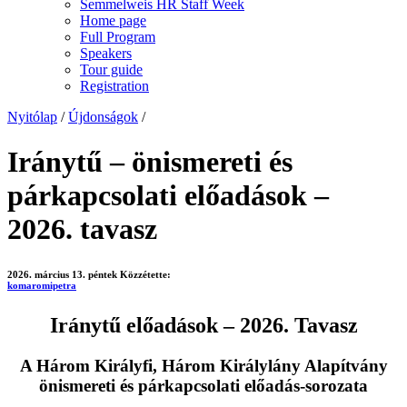
Semmelweis HR Staff Week
Home page
Full Program
Speakers
Tour guide
Registration
Nyitólap
/
Újdonságok
/
Iránytű – önismereti és
párkapcsolati előadások –
2026. tavasz
2026. március 13. péntek
Közzétette:
komaromipetra
Iránytű előadások – 2026. Tavasz
A Három Királyfi, Három Királylány Alapítvány
önismereti és párkapcsolati előadás-sorozata