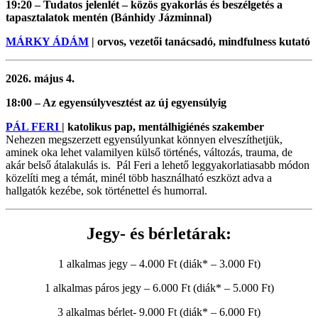
19:20 – Tudatos jelenlét – közös gyakorlás és beszélgetés a
tapasztalatok mentén (Bánhidy Jázminnal)
MÁRKY ÁDÁM
| orvos, vezetői tanácsadó, mindfulness kutató
2026. május 4.
18:00 – Az egyensúlyvesztést az új egyensúlyig
PÁL FERI
| katolikus pap, mentálhigiénés szakember
Nehezen megszerzett egyensúlyunkat könnyen elveszíthetjük,
aminek oka lehet valamilyen külső történés, változás, trauma, de
akár belső átalakulás is. Pál Feri a lehető leggyakorlatiasabb módon
közelíti meg a témát, minél több használható eszközt adva a
hallgatók kezébe, sok történettel és humorral.
Jegy- és bérletárak:
1 alkalmas jegy – 4.000 Ft (diák* – 3.000 Ft)
1 alkalmas páros jegy – 6.000 Ft (diák* – 5.000 Ft)
3 alkalmas bérlet- 9.000 Ft (diák* – 6.000 Ft)