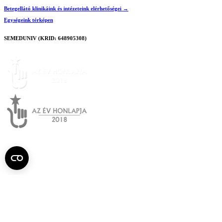
Betegellátó klinikáink és intézeteink elérhetőségei →
Egységeink térképen
SEMEDUNIV (KRID: 648905308)