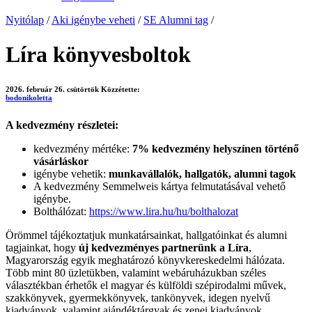
Nyitólap
/
Aki igénybe veheti
/
SE Alumni tag
/
Líra könyvesboltok
2026. február 26. csütörtök
Közzétette:
bodonikoletta
A kedvezmény részletei:
kedvezmény mértéke:
7% kedvezmény helyszínen történő
vásárláskor
igénybe vehetik:
munkavállalók, hallgatók, alumni tagok
A kedvezmény Semmelweis kártya felmutatásával vehető
igénybe.
Bolthálózat:
https://www.lira.hu/hu/bolthalozat
Örömmel tájékoztatjuk munkatársainkat, hallgatóinkat és alumni
tagjainkat, hogy
új kedvezményes partnerünk a Líra
,
Magyarország egyik meghatározó könyvkereskedelmi hálózata.
Több mint 80 üzletükben, valamint webáruházukban széles
választékban érhetők el magyar és külföldi szépirodalmi művek,
szakkönyvek, gyermekkönyvek, tankönyvek, idegen nyelvű
kiadványok, valamint ajándéktárgyak és zenei kiadványok.