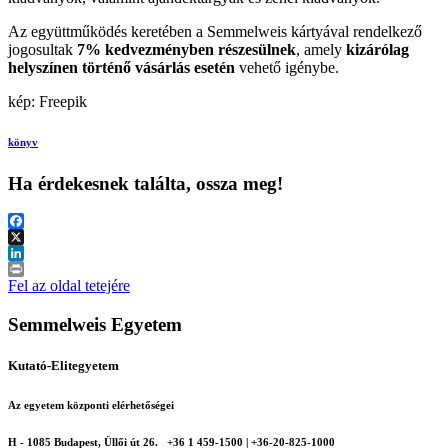
Az együttműködés keretében a Semmelweis kártyával rendelkező
jogosultak
7% kedvezményben részesülnek
, amely
kizárólag
helyszínen történő vásárlás esetén
vehető igénybe.
kép: Freepik
könyv
Ha érdekesnek találta, ossza meg!
Facebook
X
LinkedIn
Print
Fel az oldal tetejére
Semmelweis Egyetem
Kutató-Elitegyetem
Az egyetem központi elérhetőségei
H - 1085 Budapest, Üllői út 26.
+36 1 459-1500 | +36-20-825-1000