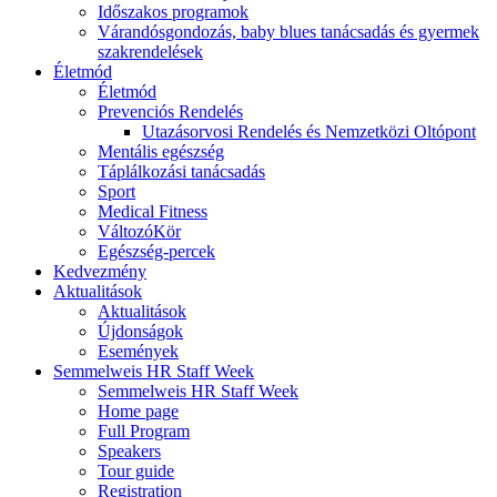
Időszakos programok
Várandósgondozás, baby blues tanácsadás és gyermek
szakrendelések
Életmód
Életmód
Prevenciós Rendelés
Utazásorvosi Rendelés és Nemzetközi Oltópont
Mentális egészség
Táplálkozási tanácsadás
Sport
Medical Fitness
VáltozóKör
Egészség-percek
Kedvezmény
Aktualitások
Aktualitások
Újdonságok
Események
Semmelweis HR Staff Week
Semmelweis HR Staff Week
Home page
Full Program
Speakers
Tour guide
Registration