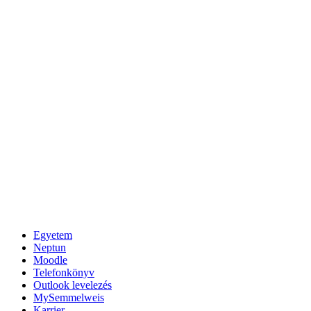
Egyetem
Neptun
Moodle
Telefonkönyv
Outlook levelezés
MySemmelweis
Karrier