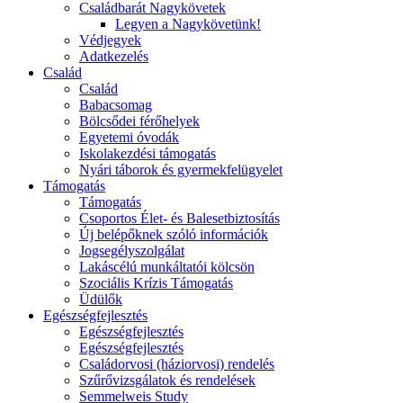
Családbarát Nagykövetek
Legyen a Nagykövetünk!
Védjegyek
Adatkezelés
Család
Család
Babacsomag
Bölcsődei férőhelyek
Egyetemi óvodák
Iskolakezdési támogatás
Nyári táborok és gyermekfelügyelet
Támogatás
Támogatás
Csoportos Élet- és Balesetbiztosítás
Új belépőknek szóló információk
Jogsegélyszolgálat
Lakáscélú munkáltatói kölcsön
Szociális Krízis Támogatás
Üdülők
Egészségfejlesztés
Egészségfejlesztés
Egészségfejlesztés
Családorvosi (háziorvosi) rendelés
Szűrővizsgálatok és rendelések
Semmelweis Study