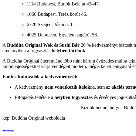
1114 Budapest, Bartók Béla út 43–47.
1066 Budapest, Teréz körút 46.
6720 Szeged, Jókai u. 1.
4025 Debrecen, Egyetem sugárút 56.
A
Buddha Original Wok és Sushi Bár
20 % kedvezményt biztosít mu
amennyiben a fogyasztás
helyben történik
.
A Buddha Original étteremlánc több mint három évtizedes múltra tekint
különlegességekkel várja vendégeit modern, mégis keleti hangulatú ét
Fontos tudnivalók a kedvezményről:
A kedvezmény
nem vonatkozik italokra
, sem az
akciós term
Elfogadás feltétele a
helyben fogyasztás
és érvényes jogosultsá
Bízunk benne, hogy a Buddha
kép: Buddha Original weboldala
étterem