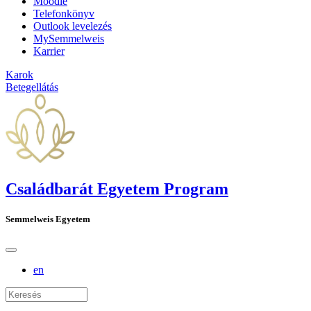
Moodle
Telefonkönyv
Outlook levelezés
MySemmelweis
Karrier
Karok
Betegellátás
Családbarát Egyetem Program
Semmelweis Egyetem
en