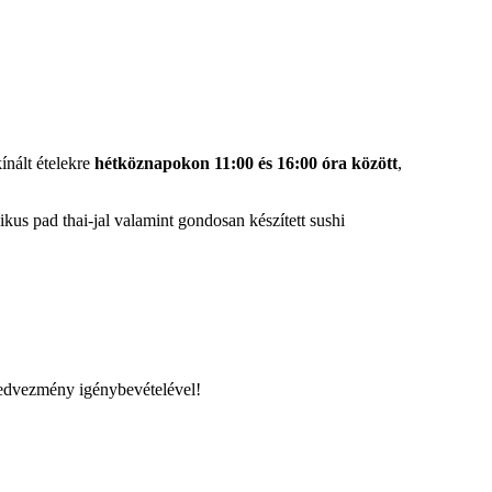
ínált ételekre
hétköznapokon 11:00 és 16:00 óra között
,
kus pad thai-jal valamint gondosan készített sushi
kedvezmény igénybevételével!