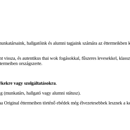
nkatársaink, hallgatóink és alumni tagjaink számára az éttermeikben k
 vissza, és autentikus thai wok fogásokkal, fűszeres levesekkel, klasszi
termeiben országszerte.
ékekre vagy szolgáltatásokra
.
g (munkatárs, hallgató vagy alumni státusz).
 Original éttermeiben történő ebédek még élvezetesebbek lesznek a 