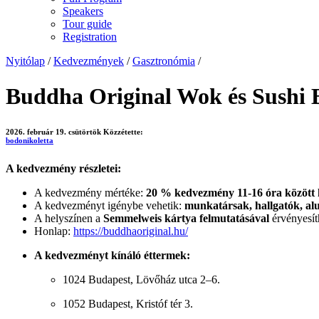
Speakers
Tour guide
Registration
Nyitólap
/
Kedvezmények
/
Gasztronómia
/
Buddha Original Wok és Sushi 
2026. február 19. csütörtök
Közzétette:
bodonikoletta
A kedvezmény részletei:
A kedvezmény mértéke:
20
% kedvezmény 11-16 óra között
A kedvezményt igénybe vehetik:
munkatársak, hallgatók, al
A helyszínen a
Semmelweis kártya felmutatásával
érvényesít
Honlap:
https://buddhaoriginal.hu/
A kedvezményt kínáló éttermek:
1024 Budapest, Lövőház utca 2–6.
1052 Budapest, Kristóf tér 3.