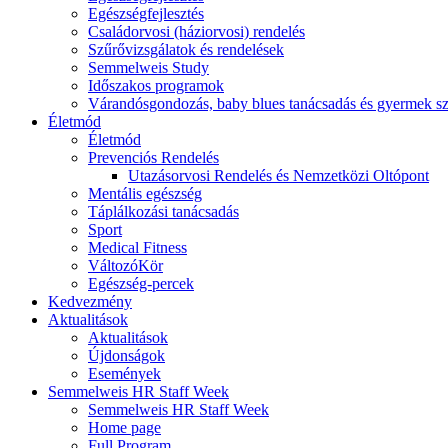
Egészségfejlesztés
Családorvosi (háziorvosi) rendelés
Szűrővizsgálatok és rendelések
Semmelweis Study
Időszakos programok
Várandósgondozás, baby blues tanácsadás és gyermek s
Életmód
Életmód
Prevenciós Rendelés
Utazásorvosi Rendelés és Nemzetközi Oltópont
Mentális egészség
Táplálkozási tanácsadás
Sport
Medical Fitness
VáltozóKör
Egészség-percek
Kedvezmény
Aktualitások
Aktualitások
Újdonságok
Események
Semmelweis HR Staff Week
Semmelweis HR Staff Week
Home page
Full Program