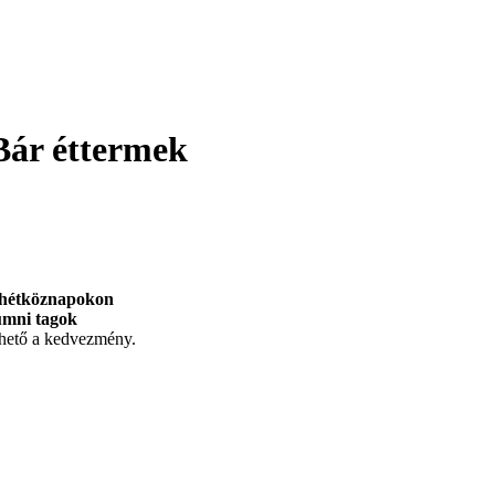
Bár éttermek
 hétköznapokon
umni tagok
hető a kedvezmény.