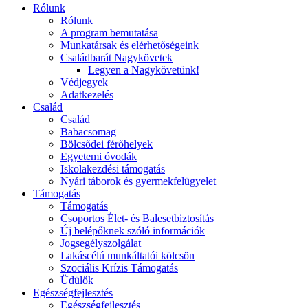
Rólunk
Rólunk
A program bemutatása
Munkatársak és elérhetőségeink
Családbarát Nagykövetek
Legyen a Nagykövetünk!
Védjegyek
Adatkezelés
Család
Család
Babacsomag
Bölcsődei férőhelyek
Egyetemi óvodák
Iskolakezdési támogatás
Nyári táborok és gyermekfelügyelet
Támogatás
Támogatás
Csoportos Élet- és Balesetbiztosítás
Új belépőknek szóló információk
Jogsegélyszolgálat
Lakáscélú munkáltatói kölcsön
Szociális Krízis Támogatás
Üdülők
Egészségfejlesztés
Egészségfejlesztés