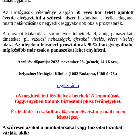
családtagjainak.
Az urológusok véleménye alapján
50 éves kor felett ajánlott
évente elvégeztetni a szűrést
, hiszen hazánkban a férfiak daganat
miatti halálozásának negyedik leggyakoribb oka a prosztatarák.
A daganat kialakulása során évek telhetnek el, amíg panaszokat,
tüneteket (pl. v
izelési nehézségek, éjszakai vizelés, véres vizelet
)
okoz.
Az idejében felismert prosztatarák 90%-ban gyógyítható
,
míg később már csak a panaszokat lehet enyhíteni.
A szűrés időpontja: 2025. november 28. (péntek) 14-16 óra,
helyszíne: Urológiai Klinika (1082 Budapest, Üllői út 78.)
regisztráció
(A meghirdetett férőhelyek beteltek! A lemondások
függvényében tudunk biztosítani plusz férőhelyeket.
Érdeklődés a csaladbarat@semmelweis.hu e-mail címen
lehetséges.)
A szűrésen azokat a munkatársakat vagy hozzátartozóikat
várják, akik: