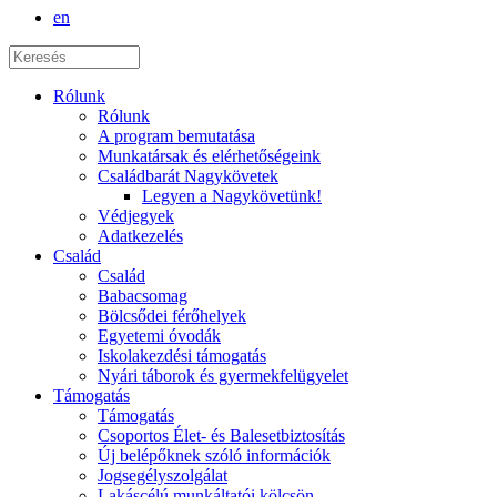
en
Rólunk
Rólunk
A program bemutatása
Munkatársak és elérhetőségeink
Családbarát Nagykövetek
Legyen a Nagykövetünk!
Védjegyek
Adatkezelés
Család
Család
Babacsomag
Bölcsődei férőhelyek
Egyetemi óvodák
Iskolakezdési támogatás
Nyári táborok és gyermekfelügyelet
Támogatás
Támogatás
Csoportos Élet- és Balesetbiztosítás
Új belépőknek szóló információk
Jogsegélyszolgálat
Lakáscélú munkáltatói kölcsön