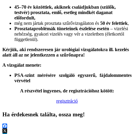
45–70 év közöttiek, akiknek családjukban (szülők,
testvér) prosztata, emlő, esetleg mindkét daganat
előfordult,
még nem jártak prosztata szűrővizsgálaton és
50 év felettiek
,
Prosztataproblémák tüneteinek észlelése esetén
– vizelési
nehézség, gyakori vizelés vagy vér a vizeletben (életkortól
függetlenül).
Kérjük, aki rendszeresen jár urológiai vizsgálatokra ill. kezelés
alatt áll az ne jelentkezzen a szűrőnapra!
A vizsgálat menete:
PSA-szint mérésére szolgáló egyszerű, fájdalommentes
vérvétel
A részvétel ingyenes, de regisztrációhoz kötött:
regisztráció
Ha érdekesnek találta, ossza meg!
Facebook