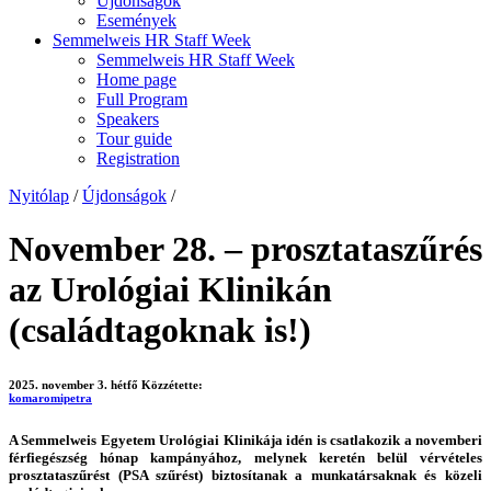
Újdonságok
Események
Semmelweis HR Staff Week
Semmelweis HR Staff Week
Home page
Full Program
Speakers
Tour guide
Registration
Nyitólap
/
Újdonságok
/
November 28. – prosztataszűrés
az Urológiai Klinikán
(családtagoknak is!)
2025. november 3. hétfő
Közzétette:
komaromipetra
A Semmelweis Egyetem Urológiai Klinikája idén is csatlakozik a novemberi
férfiegészség hónap kampányához, melynek keretén belül vérvételes
prosztataszűrést (PSA szűrést) biztosítanak a munkatársaknak és közeli