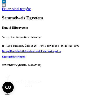
X
LinkedIn
Print
Fel az oldal tetejére
Semmelweis Egyetem
Kutató-Elitegyetem
Az egyetem központi elérhetőségei
H - 1085 Budapest, Üllői út 26.
+36 1 459-1500 | +36-20-825-1000
Betegellátó klinikáink és intézeteink elérhetőségei →
Egységeink térképen
SEMEDUNIV (KRID: 648905308)