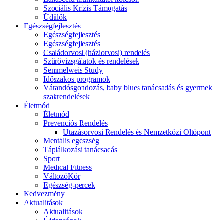
Szociális Krízis Támogatás
Üdülők
Egészségfejlesztés
Egészségfejlesztés
Egészségfejlesztés
Családorvosi (háziorvosi) rendelés
Szűrővizsgálatok és rendelések
Semmelweis Study
Időszakos programok
Várandósgondozás, baby blues tanácsadás és gyermek
szakrendelések
Életmód
Életmód
Prevenciós Rendelés
Utazásorvosi Rendelés és Nemzetközi Oltópont
Mentális egészség
Táplálkozási tanácsadás
Sport
Medical Fitness
VáltozóKör
Egészség-percek
Kedvezmény
Aktualitások
Aktualitások