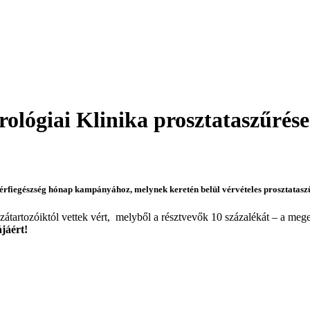
rológiai Klinika prosztataszűrése
rfiegészség hónap kampányához, melynek keretén belül vérvételes prosztataszűr
tartozóiktól vettek vért, melyből a résztvevők 10 százalékát – a megem
jáért!