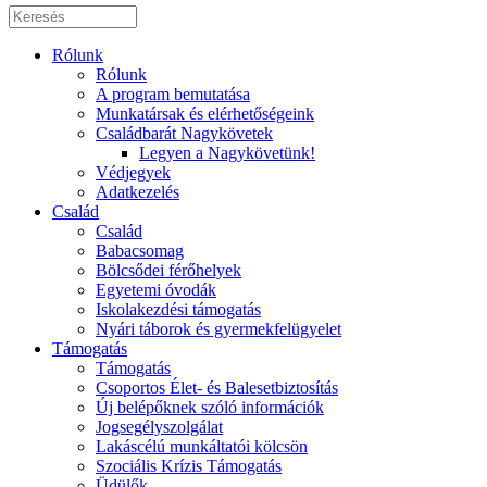
Rólunk
Rólunk
A program bemutatása
Munkatársak és elérhetőségeink
Családbarát Nagykövetek
Legyen a Nagykövetünk!
Védjegyek
Adatkezelés
Család
Család
Babacsomag
Bölcsődei férőhelyek
Egyetemi óvodák
Iskolakezdési támogatás
Nyári táborok és gyermekfelügyelet
Támogatás
Támogatás
Csoportos Élet- és Balesetbiztosítás
Új belépőknek szóló információk
Jogsegélyszolgálat
Lakáscélú munkáltatói kölcsön
Szociális Krízis Támogatás
Üdülők