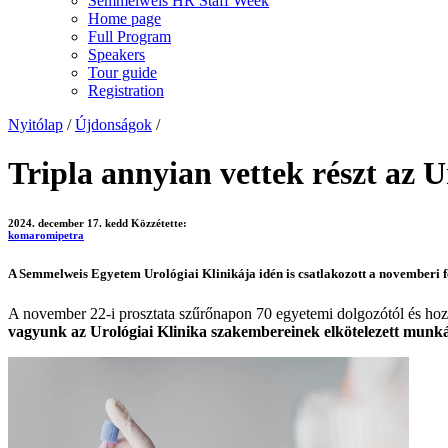
Semmelweis HR Staff Week
Home page
Full Program
Speakers
Tour guide
Registration
Nyitólap
/
Újdonságok
/
Tripla annyian vettek részt az U
2024. december 17. kedd
Közzétette:
komaromipetra
A Semmelweis Egyetem Urológiai Klinikája idén is csatlakozott a novemberi fé
A november 22-i prosztata szűrőnapon 70 egyetemi dolgozótól és hozzá
vagyunk az Urológiai Klinika szakembereinek elkötelezett munká