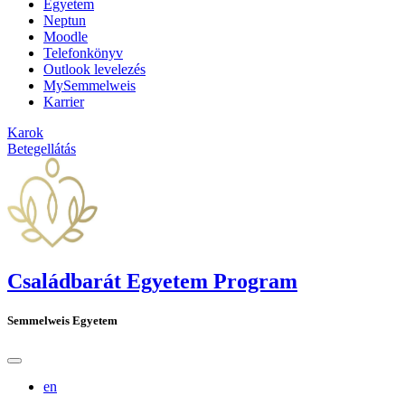
Egyetem
Neptun
Moodle
Telefonkönyv
Outlook levelezés
MySemmelweis
Karrier
Karok
Betegellátás
Családbarát Egyetem Program
Semmelweis Egyetem
en