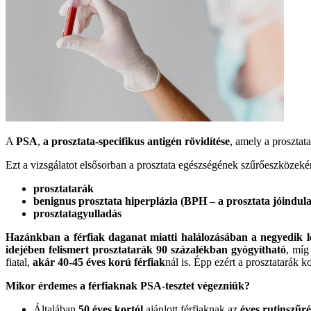
A
PSA
,
a prosztata-specifikus antigén rövidítése
, amely a prosztata
Ezt a vizsgálatot elsősorban a prosztata egészségének szűrőeszközeké
prosztatarák
benignus prosztata hiperplázia (BPH – a prosztata jóindu
prosztatagyulladás
Hazánkban a férfiak daganat miatti halálozásában a negyedik l
idejében felismert prosztatarák 90 százalékban gyógyítható
, míg
fiatal,
akár 40-45 éves korú férfiak
nál is. Épp ezért a prosztatarák 
Mikor érdemes a férfiaknak PSA-tesztet végezniük?
Általában
50 éves kortól
ajánlott férfiaknak az
éves rutinszűré