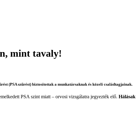
n, mint tavaly!
ést (PSA szűrést) biztosítottak a munkatársaknak és közeli családtagjainak.
elkedett PSA szint miatt – orvosi vizsgálatra jegyezték elő.
Hálásak