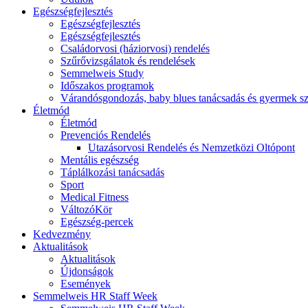
Egészségfejlesztés
Egészségfejlesztés
Egészségfejlesztés
Családorvosi (háziorvosi) rendelés
Szűrővizsgálatok és rendelések
Semmelweis Study
Időszakos programok
Várandósgondozás, baby blues tanácsadás és gyermek s
Életmód
Életmód
Prevenciós Rendelés
Utazásorvosi Rendelés és Nemzetközi Oltópont
Mentális egészség
Táplálkozási tanácsadás
Sport
Medical Fitness
VáltozóKör
Egészség-percek
Kedvezmény
Aktualitások
Aktualitások
Újdonságok
Események
Semmelweis HR Staff Week