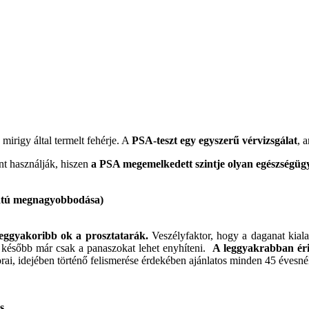
 mirigy által termelt fehérje. A
PSA-teszt egy egyszerű vérvizsgálat
, 
nt használják, hiszen
a PSA megemelkedett szintje olyan egészségüg
latú megnagyobbodása)
eggyakoribb ok a prosztatarák.
Veszélyfaktor, hogy a daganat kiala
 később már csak a panaszokat lehet enyhíteni.
A leggyakrabban érin
korai, idejében történő felismerése érdekében ajánlatos minden 45 évesnél
s
.