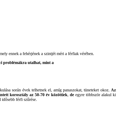
amely ennek a fehérjének a szintjét méri a férfiak vérében.
yi problémákra utalhat, mint a
kulása során évek telhetnek el, amíg panaszokat, tüneteket okoz.
Az
tett korosztály az 50-70 év közöttiek
,
de
egyre többször alakul ki
 idősebb férfi szűrése.