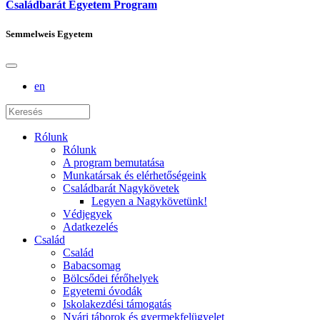
Családbarát Egyetem Program
Semmelweis Egyetem
en
Rólunk
Rólunk
A program bemutatása
Munkatársak és elérhetőségeink
Családbarát Nagykövetek
Legyen a Nagykövetünk!
Védjegyek
Adatkezelés
Család
Család
Babacsomag
Bölcsődei férőhelyek
Egyetemi óvodák
Iskolakezdési támogatás
Nyári táborok és gyermekfelügyelet