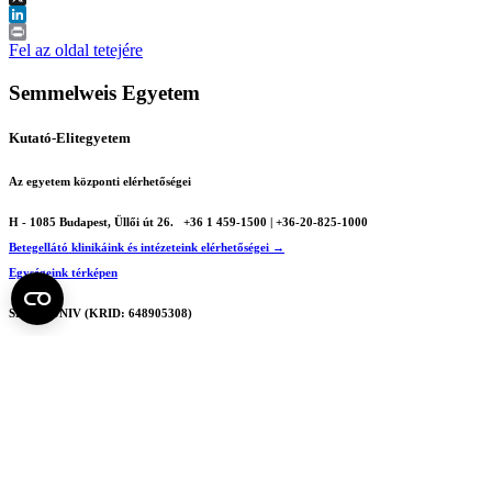
X
LinkedIn
Print
Fel az oldal tetejére
Semmelweis Egyetem
Kutató-Elitegyetem
Az egyetem központi elérhetőségei
H - 1085 Budapest, Üllői út 26.
+36 1 459-1500 | +36-20-825-1000
Betegellátó klinikáink és intézeteink elérhetőségei →
Egységeink térképen
SEMEDUNIV (KRID: 648905308)