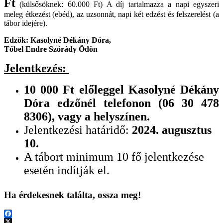
Ft
(külsősöknek: 60.000 Ft) A díj tartalmazza a napi egyszeri
meleg étkezést (ebéd), az uzsonnát, napi két edzést és felszerelést (a
tábor idejére).
Edzők: Kasolyné Dékány Dóra,
Tóbel Endre Szórády Ödön
Jelentkezés:
10 000 Ft előleggel Kasolyné Dékány
Dóra edzőnél telefonon (06 30 478
8306), vagy a helyszínen.
Jelentkezési határidő:
2024. augusztus
10.
A tábort minimum 10 fő jelentkezése
esetén indítják el.
Ha érdekesnek találta, ossza meg!
Facebook