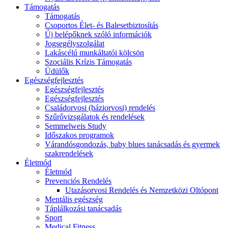
Támogatás
Támogatás
Csoportos Élet- és Balesetbiztosítás
Új belépőknek szóló információk
Jogsegélyszolgálat
Lakáscélú munkáltatói kölcsön
Szociális Krízis Támogatás
Üdülők
Egészségfejlesztés
Egészségfejlesztés
Egészségfejlesztés
Családorvosi (háziorvosi) rendelés
Szűrővizsgálatok és rendelések
Semmelweis Study
Időszakos programok
Várandósgondozás, baby blues tanácsadás és gyermek
szakrendelések
Életmód
Életmód
Prevenciós Rendelés
Utazásorvosi Rendelés és Nemzetközi Oltópont
Mentális egészség
Táplálkozási tanácsadás
Sport
Medical Fitness