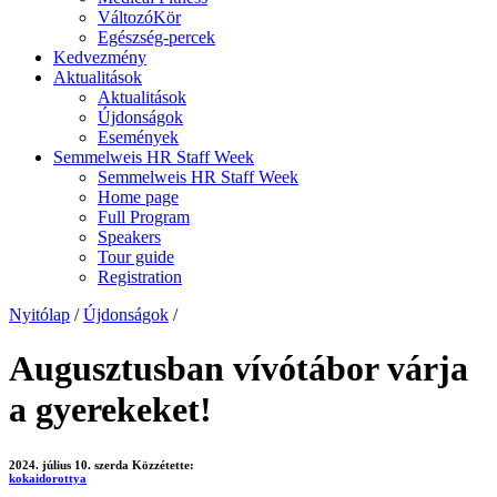
VáltozóKör
Egészség-percek
Kedvezmény
Aktualitások
Aktualitások
Újdonságok
Események
Semmelweis HR Staff Week
Semmelweis HR Staff Week
Home page
Full Program
Speakers
Tour guide
Registration
Nyitólap
/
Újdonságok
/
Augusztusban vívótábor várja
a gyerekeket!
2024. július 10. szerda
Közzétette:
kokaidorottya