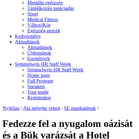
Mentális egészség
Táplálkozási tanácsadás
Sport
Medical Fitness
VáltozóKör
Egészség-percek
Kedvezmény
Aktualitások
Aktualitások
Újdonságok
Események
Semmelweis HR Staff Week
Semmelweis HR Staff Week
Home page
Full Program
Speakers
Tour guide
Registration
Nyitólap
/
Aki igénybe veheti
/
SE munkatársak
/
Fedezze fel a nyugalom oázisát
és a Bük varázsát a Hotel