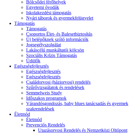
Bölcsődei férőhelyek
Egyetemi óvodák
Iskolakezdési támogatás
Nyári táborok és gyermekfelügyelet
Támogatás
Támogatás
Csoportos Élet- és Balesetbiztosítás
Új belépőknek szóló információk
Jogsegélyszolgálat
Lakáscélú munkáltatói kölcsön
Szociális Krízis Támogatás
Üdülők
Egészségfejlesztés
Egészségfejlesztés
Egészségfejlesztés
Családorvosi (háziorvosi) rendelés
Szűrővizsgálatok és rendelések
Semmelweis Study
Időszakos programok
Várandósgondozás, baby blues tanácsadás és gyermek
szakrendelések
Életmód
Életmód
Prevenciós Rendelés
Utazásorvosi Rendelés és Nemzetközi Oltópont