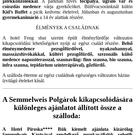
játékkonzolokkal
. A parkban füves
focipálya
,
ugráló vár és
csúszdás medence
várja gyerkőcöket. Büfévacsoránknál külön
Kid’s Buffet
a picik kedvenc ételeivel. Júliusban és augusztusban
gyermekanimáció
a 14 év alattiak részére.
ÉLMÉNYEK A CSALÁDNAK
A hotel Feng shui szerint épült élményfürdője változatos
kikapcsolódási lehetőségeket nyújt az egész család részére.
Belső
élménymedence pezsgőfürdővel, nyakzuhannyal,
masszázsfúvókákkal, kültéri pezsgőfürdő, szezonális külső
medence napozóterasszal, szaunavilág: finn szauna, bio szauna,
infra szauna, tepidárium színterápiával), gőzfürdő.
A szálloda étterme az egész családnak egészséges változatos házias
ízvilágú ételeket kínál.
A Semmelweis Polgárok kikapcsolódására
különleges ajánlatot állított össze a
szálloda:
A Hotel Piroska**** Bük kiemelt ajánlata kizárólag
Semmelweis Kártyával rendelkező munkavállalók vehetik