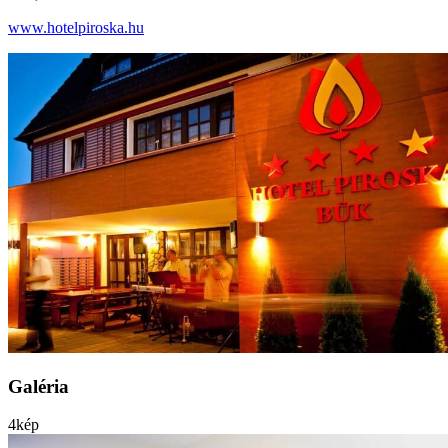
www.hotelpiroska.hu
Galéria
4
kép