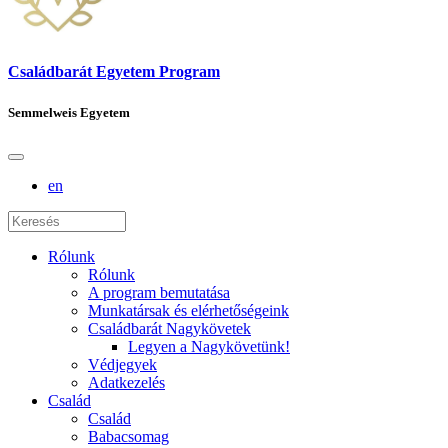
Családbarát Egyetem Program
Semmelweis Egyetem
en
Rólunk
Rólunk
A program bemutatása
Munkatársak és elérhetőségeink
Családbarát Nagykövetek
Legyen a Nagykövetünk!
Védjegyek
Adatkezelés
Család
Család
Babacsomag