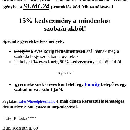
SEMC24
igénybe, a
promóciós kód felhasználásával.
15% kedvezmény a mindenkor
szobaárakból!
Speciális gyerekkedvezmények:
5 helyett
6 éves korig térítésmentesen
szállhatnak meg a
szülőkkel egy szobában a gyerekek
12 helyett
14 éves korig 50% kedvezmény
a felnőtt árból
Ajándék!
gyermekeknek 6 éves kor felett egy
Funcity
belépő és egy
szabadon választott játék
e-mail címen keresztül is lehetséges
Foglalás:
sales@hotelpiroska.hu
Semmelweis kártyaszám megadásával.
Hotel Piroska****
Bük, Kossuth u. 60