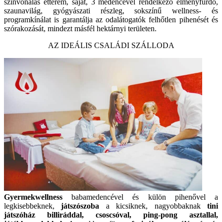
színvonalas étterem, saját, 3 medencével rendelkező élményfürdő,
szaunavilág, gyógyászati részleg, sokszínű wellness- és
programkínálat is garantálja az odalátogatók felhőtlen pihenését és
szórakozását, mindezt másfél hektárnyi területen.
AZ IDEÁLIS CSALÁDI SZÁLLODA
Gyermekwellness
babamedencével és külön pihenővel a
legkisebbeknek,
játszószoba
a kicsiknek, nagyobbaknak
tini
játszóház billiráddal, csoscsóval, ping-pong asztallal,