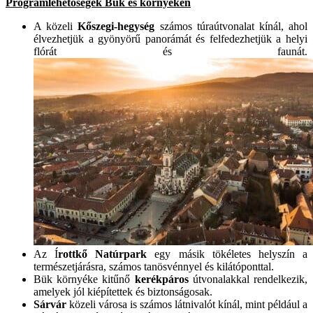
Programlehetőségek Bük és környéken
A közeli
Kőszegi-hegység
számos túraútvonalat kínál, ahol
élvezhetjük a gyönyörű panorámát és felfedezhetjük a helyi
flórát és faunát.
Az Í
rottkő Natúrpark
egy másik tökéletes helyszín a
természetjárásra, számos tanösvénnyel és kilátóponttal.
Bük környéke kitűnő
kerékpáros
útvonalakkal rendelkezik,
amelyek jól kiépítettek és biztonságosak.
Sárvár
közeli városa is számos látnivalót kínál, mint például a