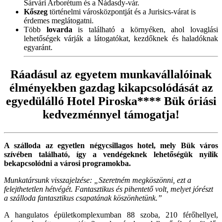
Sárvári Arborétum és a Nádasdy-vár.
Kőszeg
történelmi városközpontját és a Jurisics-várat is
érdemes meglátogatni.
Több
lovarda
is található a környéken, ahol lovaglási
lehetőségek várják a látogatókat, kezdőknek és haladóknak
egyaránt.
Ráadásul az egyetem munkavállalóinak
élményekben gazdag kikapcsolódását az
egyedülálló Hotel Piroska**** Bük óriási
kedvezménnyel támogatja!
A szálloda az egyetlen négycsillagos hotel, mely Bük város
szívében található, így a vendégeknek lehetőségük nyílik
bekapcsolódni a városi programokba.
Munkatársunk visszajelzése: „Szeretném megköszönni, ezt a
felejthetetlen hétvégét. Fantasztikus és pihentető volt, melyet jórészt
a szálloda fantasztikus csapatának köszönhetünk.”
A hangulatos épületkomplexumban 88 szoba, 210 férőhellyel,