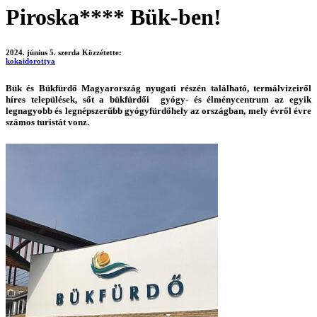
Piroska**** Bük-ben!
2024. június 5. szerda
Közzétette:
kokaidorottya
Bük és Bükfürdő
Magyarország nyugati részén található, termálvizeiről
híres települések, sőt a bükfürdői gyógy- és élménycentrum az egyik
legnagyobb és legnépszerűbb gyógyfürdőhely az országban, mely évről évre
számos turistát vonz.