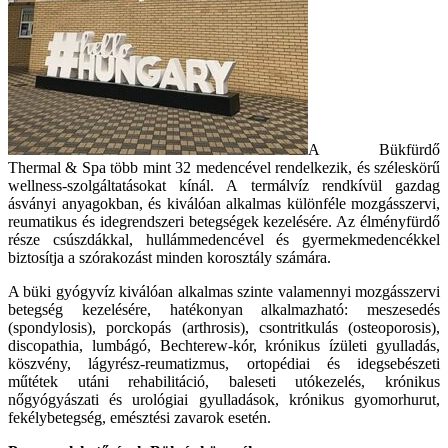
A Bükfürdő
Thermal & Spa több mint 32 medencével rendelkezik, és széleskörű
wellness-szolgáltatásokat kínál. A termálvíz rendkívül gazdag
ásványi anyagokban, és kiválóan alkalmas különféle mozgásszervi,
reumatikus és idegrendszeri betegségek kezelésére. Az élményfürdő
része csúszdákkal, hullámmedencével és gyermekmedencékkel
biztosítja a szórakozást minden korosztály számára.
A büki gyógyvíz kiválóan alkalmas szinte valamennyi mozgásszervi
betegség kezelésére, hatékonyan alkalmazható: meszesedés
(spondylosis), porckopás (arthrosis), csontritkulás (osteoporosis),
discopathia, lumbágó, Bechterew-kór, krónikus ízületi gyulladás,
köszvény, lágyrész-reumatizmus, ortopédiai és idegsebészeti
műtétek utáni rehabilitáció, baleseti utókezelés, krónikus
nőgyógyászati és urológiai gyulladások, krónikus gyomorhurut,
fekélybetegség, emésztési zavarok esetén.