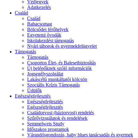
Védjegyek
Adatkezelés
Család
Család
Babacsomag
Bölcsődei férőhelyek
Egyetemi óvodák
Iskolakezdési támogatás
Nyári táborok és gyermekfelügyelet
Támogatás
Támogatás
Csoportos Élet- és Balesetbiztosítás
Új belépőknek szóló információk
Jogsegélyszolgálat
Lakáscélú munkáltatói kölcsön
Szociális Krízis Támogatás
Üdülők
Egészségfejlesztés
Egészségfejlesztés
Egészségfejlesztés
Családorvosi (háziorvosi) rendelés
Szűrővizsgálatok és rendelések
Semmelweis Study
Időszakos programok
Várandósgondozás, baby blues tanácsadás és gyermek