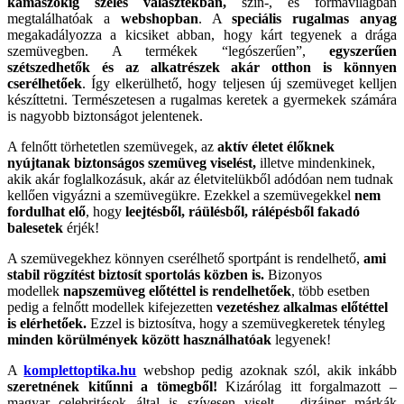
kamaszokig széles választékban,
szín-, és formavilágban
megtalálhatóak a
webshopban
. A
speciális rugalmas anyag
megakadályozza a kicsiket abban, hogy kárt tegyenek a drága
szemüvegben. A termékek “legószerűen”,
egyszerűen
szétszedhetők és az alkatrészek akár otthon is könnyen
cserélhetőek
. Így elkerülhető, hogy teljesen új szemüveget kelljen
készíttetni. Természetesen a rugalmas keretek a gyermekek számára
is nagyobb biztonságot jelentenek.
A felnőtt törhetetlen szemüvegek, az
aktív életet élőknek
nyújtanak biztonságos szemüveg viselést,
illetve mindenkinek,
akik akár foglalkozásuk, akár az életvitelükből adódóan nem tudnak
kellően vigyázni a szemüvegükre. Ezekkel a szemüvegekkel
nem
fordulhat elő
, hogy
leejtésből, ráülésből, rálépésből
fakadó
balesetek
érjék!
A szemüvegekhez könnyen cserélhető sportpánt is rendelhető,
ami
stabil rögzítést biztosít sportolás közben is.
Bizonyos
modellek
napszemüveg előtéttel is rendelhetőek
, több esetben
pedig a felnőtt modellek kifejezetten
vezetéshez alkalmas előtéttel
is elérhetőek.
Ezzel is biztosítva, hogy a szemüvegkeretek tényleg
minden körülmények között használhatóak
legyenek!
A
komplettoptika.hu
webshop pedig azoknak szól, akik inkább
szeretnének kitűnni a tömegből!
Kizárólag itt forgalmazott –
magyar celebritások által is szívesen viselt – dizájner márkák