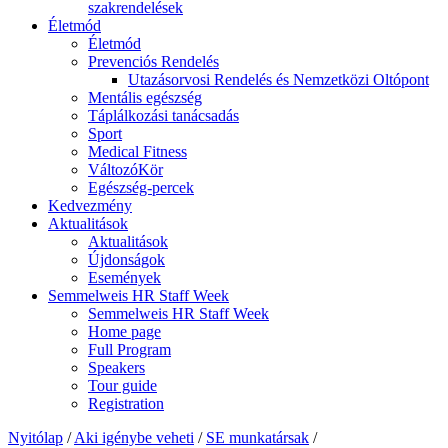
szakrendelések
Életmód
Életmód
Prevenciós Rendelés
Utazásorvosi Rendelés és Nemzetközi Oltópont
Mentális egészség
Táplálkozási tanácsadás
Sport
Medical Fitness
VáltozóKör
Egészség-percek
Kedvezmény
Aktualitások
Aktualitások
Újdonságok
Események
Semmelweis HR Staff Week
Semmelweis HR Staff Week
Home page
Full Program
Speakers
Tour guide
Registration
Nyitólap
/
Aki igénybe veheti
/
SE munkatársak
/