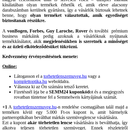
kínálatában olyan termékek érhetők el, amik eleve alacsony
darabszámban kerülnek gyártásra, így a vásárlók biztosak lehetnek
benne, hogy
olyan terméket választottak, amik egyediséget
biztosítanak részükre.
A
vonBogen, Forbes, Guy Laroche, Rover
és további prémium
business márkáink pedig azoknak a vásárlóknak nyújtanak
termékkínálatot, akik
megjelenésükben is szeretnék a minőséget
és az üzleti elköteleződésüket tükrözni.
Kedvezmény érvényesítésének menete:
Online:
Látogasson el a
torhetetlenszemuveg.hu
vagy a
komplettoptika.hu
weboldalra.
Válassza ki az Ön számára tetsző keretet.
Fizetésnél írja be a
SEMM24 kuponkód
ot és a megjegyzés
rovatban tüntetsse fel a Semmelweis kártyájának számát.
+1
A
torhetetlenszemuveg.hu
-n rendelése csomagjában talál majd a
terméken kívül egy 5.000 Ft-os kupont is, amit bármelyik
partneroptikában beválthat márkás szemüveglencse vásárlására.
Ezt a kupont
akár törhetetlen lencse
vásárlására is beválthatja, így
alkotva teljesen törhetetlen szemüveget. Ennek részleteiről