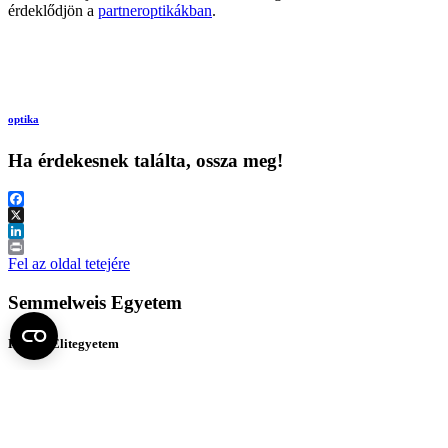
érdeklődjön a
partneroptikákban
.
optika
Ha érdekesnek találta, ossza meg!
Facebook
X
LinkedIn
Print
Fel az oldal tetejére
Semmelweis Egyetem
Kutató-Elitegyetem
Az egyetem központi elérhetőségei
H - 1085 Budapest, Üllői út 26.
+36 1 459-1500 | +36-20-825-1000
Betegellátó klinikáink és intézeteink elérhetőségei →