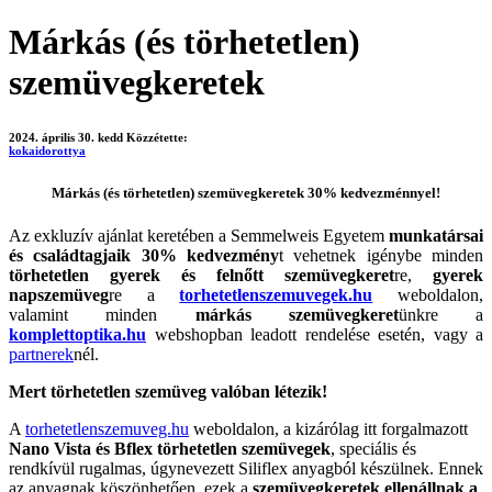
Márkás (és törhetetlen)
szemüvegkeretek
2024. április 30. kedd
Közzétette:
kokaidorottya
Márkás (és törhetetlen) szemüvegkeretek 30% kedvezménnyel!
Az exkluzív ajánlat keretében a Semmelweis Egyetem
munkatársai
és családtagjaik
30% kedvezmény
t vehetnek igénybe minden
törhetetlen gyerek és felnőtt szemüvegkeret
re,
gyerek
napszemüveg
re a
torhetetlenszemuvegek.hu
weboldalon,
valamint minden
márkás szemüvegkeret
ünkre a
komplettoptika.hu
webshopban leadott rendelése esetén, vagy a
partnerek
nél.
Mert törhetetlen szemüveg valóban létezik!
A
torhetetlenszemuveg.hu
weboldalon, a kizárólag itt forgalmazott
Nano Vista és Bflex törhetetlen szemüvegek
, speciális és
rendkívül rugalmas, úgynevezett Siliflex anyagból készülnek. Ennek
az anyagnak köszönhetően, ezek a
szemüvegkeretek ellenállnak a