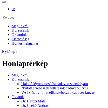
en
Magunkról
Kurzusaink
Oktatóink
Elérhetőség
Holttest felajánlás
Nyitólap
/
Honlaptérkép
Magunkról
Kurzusaink
Haladó légútbiztosítási cadaveres tanfolyam
Nyitott érsebészeti feltárások cadaverkurzus
VATS és nyitott mellkassebészeti cadaver kurzus
Oktatók
Dr. Berczi Máté
Dr. Csékó András