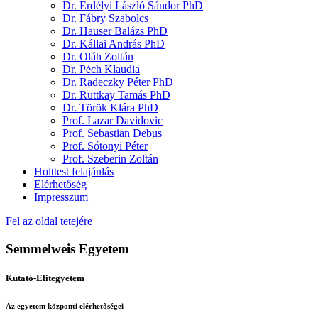
Dr. Erdélyi László Sándor PhD
Dr. Fábry Szabolcs
Dr. Hauser Balázs PhD
Dr. Kállai András PhD
Dr. Oláh Zoltán
Dr. Péch Klaudia
Dr. Radeczky Péter PhD
Dr. Ruttkay Tamás PhD
Dr. Török Klára PhD
Prof. Lazar Davidovic
Prof. Sebastian Debus
Prof. Sótonyi Péter
Prof. Szeberin Zoltán
Holttest felajánlás
Elérhetőség
Impresszum
Fel az oldal tetejére
Semmelweis Egyetem
Kutató-Elitegyetem
Az egyetem központi elérhetőségei