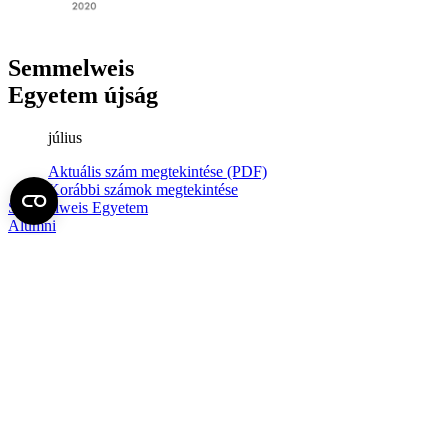
Semmelweis
Egyetem újság
július
Aktuális szám megtekintése (PDF)
Korábbi számok megtekintése
Semmelweis Egyetem
Alumni
AVIR
Családbarát Egyetem Program
Deutschsprachiges Studium
E-learning (Moodle)
E-tárhely
English Language Program
Esélyegyenlőség és Etikai Kódex
Eseménynaptár
HÖK
Karrier
Kedvezmények
Könyvtár