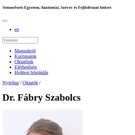
Semmelweis Egyetem, Anatómiai, Szövet- és Fejlődéstani Intézet
en
Magunkról
Kurzusaink
Oktatóink
Elérhetőség
Holttest felajánlás
Nyitólap
/
Oktatók
/
Dr. Fábry Szabolcs