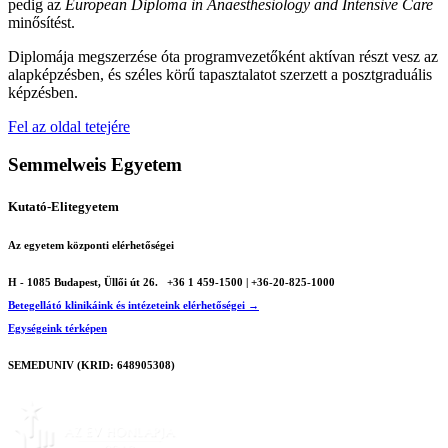
pedig az
European Diploma in Anaesthesiology and Intensive Care
minősítést.
Diplomája megszerzése óta programvezetőként aktívan részt vesz az
alapképzésben, és széles körű tapasztalatot szerzett a posztgraduális
képzésben.
Fel az oldal tetejére
Semmelweis Egyetem
Kutató-Elitegyetem
Az egyetem központi elérhetőségei
H - 1085 Budapest, Üllői út 26.
+36 1 459-1500 | +36-20-825-1000
Betegellátó klinikáink és intézeteink elérhetőségei →
Egységeink térképen
SEMEDUNIV (KRID: 648905308)