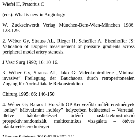
Wiefel H, Pratorius C
(eds): What is new in Angiology
W. Zuckschwerdt Verlag München-Bern-Wien-München 1986,
128-129.
2. Wéber Gy, Strauss AL, Rieger H, Scheffler A, Eisenhoffer JS:
Validation of Doppler measurement of pressure gradients across
peripheral model artery stenosis.
J Vasc Surg 1992; 16: 10-16.
3. Wéber Gy, Strauss AL, Jako G: Videokontrollierte „Minimal
invasive” Freilegung der Bauchaorta durch retroperitonealen
Zugang für Aorto-Iliakale Rekonstruktion.
Chirurg 1995; 66: 146-150.
4. Wéber Gy Baracs J Horváth ÖP Kedvezőbb műtéti eredmények
„onlay” hálóval,mint „sublay” helyzetben beültetettel – Varrattal,
illetve hálóbeültetéssel történő hasfal-rekonstrukció
prospektív,randomizált, multicentrikus vizsgálata – ötéves
utánkövetés eredményei
Magyar Sebészet 2010;63(5):302-311.