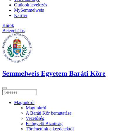
Outlook levelezés
MySemmelweis
Karrier
Karok
Betegellátás
Semmelweis Egyetem Baráti Köre
Magunkról
Magunkról
A Baráti Kör bemutatása
Vezetőség
Felügyelő Bizottság
Történetünk a kezdetektől