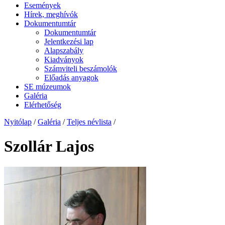
Események
Hírek, meghívók
Dokumentumtár
Dokumentumtár
Jelentkezési lap
Alapszabály
Kiadványok
Számviteli beszámolók
Előadás anyagok
SE múzeumok
Galéria
Elérhetőség
Nyitólap
/
Galéria
/
Teljes névlista
/
Szollár Lajos