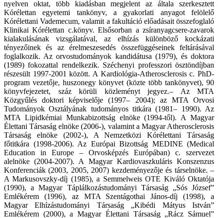
nyelven oktat, több kiadásban megjelent az általa szerkesztett
Kórélettan egyetemi tankönyv, a gyakorlati anyagot felölelő
Kórélettani Vademecum, valamit a fakultáció előadásait összefoglaló
Klinikai Kórélettan c.könyv. Elsősorban a zsíranyagcsere-zavarok
kialakulásának vizsgálatával, az elhízás különböző kockázati
tényezőinek és az érelmeszesedés összefüggéseinek feltárásával
foglalkozik. Az orvostudományok kandidátusa (1979), és doktora
(1989) fokozattal rendelkezik. Széchenyi professzori ösztöndíjban
részesült 1997-2001 között. A Kardiológia-Atherosclerosis c. PhD-
program vezetője, huszonegy könyvet (közte több tankönyvet), 90
könyvfejezetet, száz körüli közleményt jegyez.– Az MTA
Közgyűlés doktori képviselője (1997– 2004); az MTA Orvosi
Tudományok Osztályának tudományos titkára (1981– 1990). Az
MTA Lipidkémiai Munkabizottság elnöke (1994-től). A Magyar
Élettani Társaság elnöke (2006-), valamint a Magyar Atherosclerosis
Társaság elnöke (2002-), A Nemzetközi Kórélettani Társaság
főtitkára (1998-2006). Az Európai Bizottság MEDINE (Medical
Education in Europe – Orvosképzés Európában) c. szervezet
alelnöke (2004-2007). A Magyar Kardiovaszkuláris Konszenzus
Konferenciák (2003, 2005, 2007) kezdeményezője és társelnöke. –
A Markusovszky-díj (1985), a Semmelweis OTE Kiváló Oktatója
(1990), a Magyar Táplálkozástudományi Társaság „Sós József”
Emlékérem (1996), az MTA Szentágothai János-díj (1998), a
Magyar Elhízástudományi Társaság „Kibédi Mátyus István”
Emlékérem (2000), a Magyar Élettani Társaság „Rácz Sámuel”