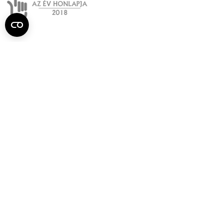
Semmelweis
Egyetem újság
július
Aktuális szám megtekintése (PDF)
Korábbi számok megtekintése
Semmelweis Egyetem
Alumni