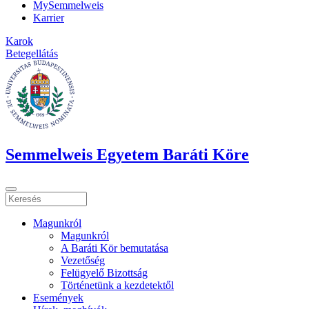
MySemmelweis
Karrier
Karok
Betegellátás
Semmelweis Egyetem Baráti Köre
Magunkról
Magunkról
A Baráti Kör bemutatása
Vezetőség
Felügyelő Bizottság
Történetünk a kezdetektől
Események