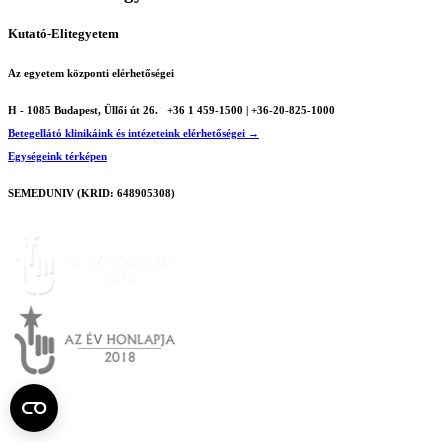
Kutató-Elitegyetem
Az egyetem központi elérhetőségei
H - 1085 Budapest, Üllői út 26.
+36 1 459-1500 | +36-20-825-1000
Betegellátó klinikáink és intézeteink elérhetőségei →
Egységeink térképen
SEMEDUNIV (KRID: 648905308)