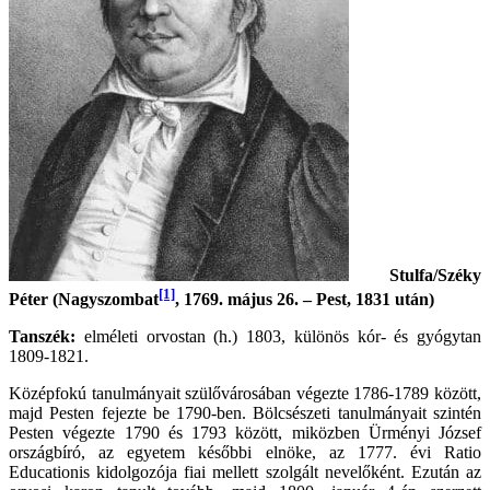
Stulfa/Széky
[1]
Péter (
Nagyszombat
, 1769. május 26.
– Pest, 1831 után)
Tanszék:
elméleti orvostan (h.) 1803, különös kór- és gyógytan
1809-1821.
Középfokú tanulmányait szülővárosában végezte 1786-1789 között,
majd Pesten fejezte be 1790-ben. Bölcsészeti tanulmányait szintén
Pesten végezte 1790 és 1793 között, miközben Ürményi József
országbíró, az egyetem későbbi elnöke, az 1777. évi Ratio
Educationis kidolgozója fiai mellett szolgált nevelőként. Ezután az