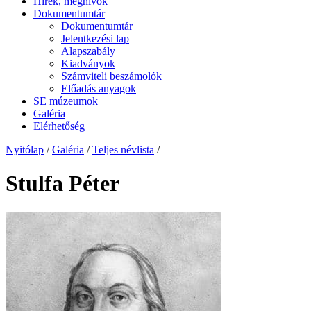
Hírek, meghívók
Dokumentumtár
Dokumentumtár
Jelentkezési lap
Alapszabály
Kiadványok
Számviteli beszámolók
Előadás anyagok
SE múzeumok
Galéria
Elérhetőség
Nyitólap
/
Galéria
/
Teljes névlista
/
Stulfa Péter