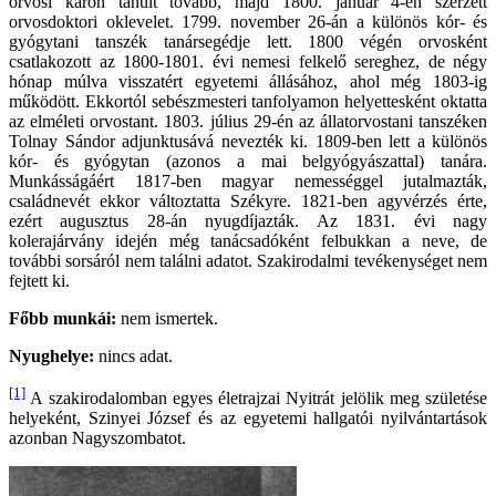
orvosi karon tanult tovább, majd 1800. január 4-én szerzett
orvosdoktori oklevelet. 1799. november 26-án a különös kór- és
gyógytani tanszék tanársegédje lett. 1800 végén orvosként
csatlakozott az 1800-1801. évi nemesi felkelő sereghez, de négy
hónap múlva visszatért egyetemi állásához, ahol még 1803-ig
működött. Ekkortól sebészmesteri tanfolyamon helyettesként oktatta
az elméleti orvostant. 1803. július 29-én az állatorvostani tanszéken
Tolnay Sándor adjunktusává nevezték ki. 1809-ben lett a különös
kór- és gyógytan (azonos a mai belgyógyászattal) tanára.
Munkásságáért 1817-ben magyar nemességgel jutalmazták,
családnevét ekkor változtatta Székyre. 1821-ben agyvérzés érte,
ezért augusztus 28-án nyugdíjazták. Az 1831. évi nagy
kolerajárvány idején még tanácsadóként felbukkan a neve, de
további sorsáról nem találni adatot. Szakirodalmi tevékenységet nem
fejtett ki.
Főbb munkái:
nem ismertek.
Nyughelye:
nincs adat.
[1]
A szakirodalomban egyes életrajzai Nyitrát jelölik meg születése
helyeként, Szinyei József és az egyetemi hallgatói nyilvántartások
azonban Nagyszombatot.