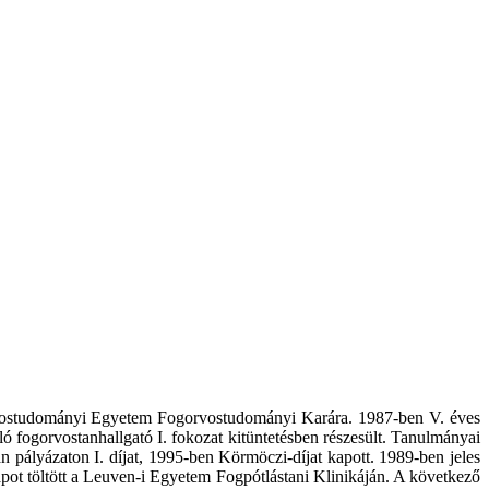
rvostudományi Egyetem Fogorvostudományi Karára. 1987-ben V. éves
fogorvostanhallgató I. fokozat kitüntetésben részesült. Tanulmányai
pályázaton I. díjat, 1995-ben Körmöczi-díjat kapott. 1989-ben jeles
pot töltött a Leuven-i Egyetem Fogpótlástani Klinikáján. A következő