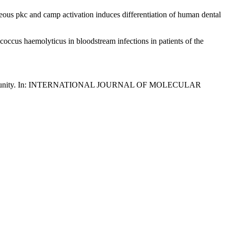
us pkc and camp activation induces differentiation of human dental
occus haemolyticus in bloodstream infections in patients of the
d Oral Immunity. In: INTERNATIONAL JOURNAL OF MOLECULAR