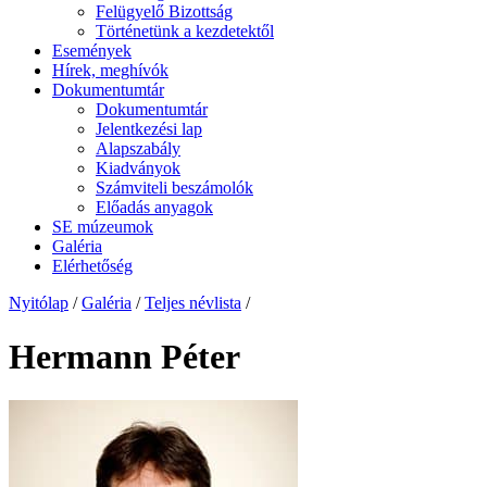
Felügyelő Bizottság
Történetünk a kezdetektől
Események
Hírek, meghívók
Dokumentumtár
Dokumentumtár
Jelentkezési lap
Alapszabály
Kiadványok
Számviteli beszámolók
Előadás anyagok
SE múzeumok
Galéria
Elérhetőség
Nyitólap
/
Galéria
/
Teljes névlista
/
Hermann Péter