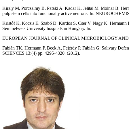
Kiraly M, Porcsalmy B, Pataki A, Kadar K, Jelitai M, Molnar B, He
pulp stem cells into functionally active neurons. In: NEUROCH
Kristóf K, Kocsis E, Szabó D, Kardos S, Cser V, Nagy K, Hermann P, R
Semmelweis University hospitals in Hungary. In:
EUROPEAN JOURNAL OF CLINICAL MICROBIOLOGY AND INFEC
Fábián TK, Hermann P, Beck A, Fejérdy P, Fábián G: Salivary 
SCIENCES 13:(4) pp. 4295-4320. (2012).