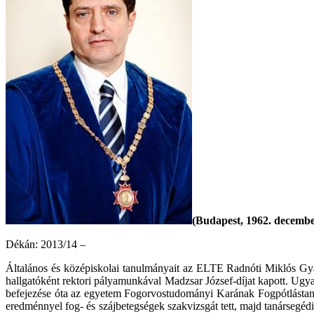
(Budapest, 1962. december
Dékán: 2013/14 –
Általános és középiskolai tanulmányait az ELTE Radnóti Miklós G
hallgatóként rektori pályamunkával Madzsar József-díjat kapott. Ug
befejezése óta az egyetem Fogorvostudományi Karának Fogpótlástani 
eredménnyel fog- és szájbetegségek szakvizsgát tett, majd tanársegé