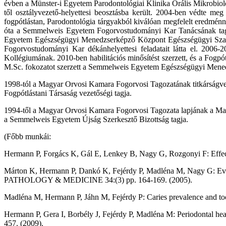
évben a Münster-i Egyetem Parodontológiai Klinika Orális Mikrobiológ
től osztályvezető-helyettesi beosztásba került. 2004-ben védte m
fogpótlástan, Parodontológia tárgyakból kiválóan megfelelt eredménn
óta a Semmelweis Egyetem Fogorvostudományi Kar Tanácsának tagja.
Egyetem Egészségügyi Menedzserképző Központ Egészségügyi Szakmene
Fogorvostudományi Kar dékánhelyettesi feladatait látta el. 2006
Kollégiumának. 2010-ben habilitációs minősítést szerzett, és a Fogpó
M.Sc. fokozatot szerzett a Semmelweis Egyetem Egészségügyi Mene
1998-tól a Magyar Orvosi Kamara Fogorvosi Tagozatának titkárságve
Fogpótlástani Társaság vezetőségi tagja.
1994-től a Magyar Orvosi Kamara Fogorvosi Tagozata lapjának a Magy
a Semmelweis Egyetem Újság Szerkesztő Bizottság tagja.
(Főbb munkái:
Hermann P, Forgács K, Gál E, Lenkey B, Nagy G, Rozgonyi F: Effect
Márton K, Hermann P, Dankó K, Fejérdy P, Madléna M, Nagy G: Eval
PATHOLOGY & MEDICINE 34:(3) pp. 164-169. (2005).
Madléna M, Hermann P, Jáhn M, Fejérdy P: Caries prevalence and to
Hermann P, Gera I, Borbély J, Fejérdy P, Madléna M: Periodontal
457. (2009).