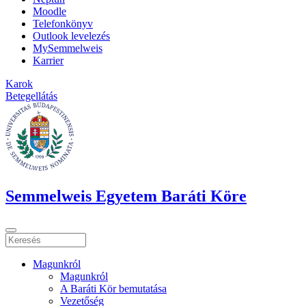
Moodle
Telefonkönyv
Outlook levelezés
MySemmelweis
Karrier
Karok
Betegellátás
Semmelweis Egyetem Baráti Köre
Magunkról
Magunkról
A Baráti Kör bemutatása
Vezetőség