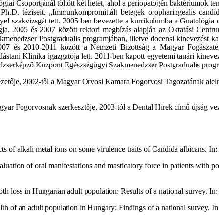
iai Csoportjánál töltött két hetet, ahol a periopatogén baktériumok te
eg Ph.D. téziseit, „Immunkompromittált betegek oropharingealis can
yel szakvizsgát tett. 2005-ben bevezette a kurrikulumba a Gnatológia 
 2005 és 2007 között rektori megbízás alapján az Oktatási Centrum 
dzser Postgradualis programjában, illetve docensi kinevezést kapott
-2007 és 2010-2011 között a Nemzeti Bizottság a Magyar Fogászaté
tlástani Klinika igazgatója lett. 2011-ben kapott egyetemi tanári kinev
dzserképző Központ Egészségügyi Szakmenedzser Postgradualis prog
zetője, 2002-től a Magyar Orvosi Kamara Fogorvosi Tagozatának aleln
ar Fogorvosnak szerkesztője, 2003-tól a Dental Hírek című újság vezet
s of alkali metal ions on some virulence traits of Candida albican
uation of oral manifestations and masticatory force in patients wi
oth loss in Hungarian adult population: Results of a national surve
 health of an adult population in Hungary: Findings of a national