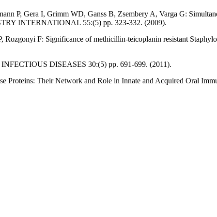
rmann P, Gera I, Grimm WD, Ganss B, Zsembery A, Varga G: Simultaneo
EMISTRY INTERNATIONAL 55:(5) pp. 323-332. (2009).
ozgonyi F: Significance of methicillin-teicoplanin resistant Staphyloc
TIOUS DISEASES 30:(5) pp. 691-699. (2011).
Defense Proteins: Their Network and Role in Innate and Acquire