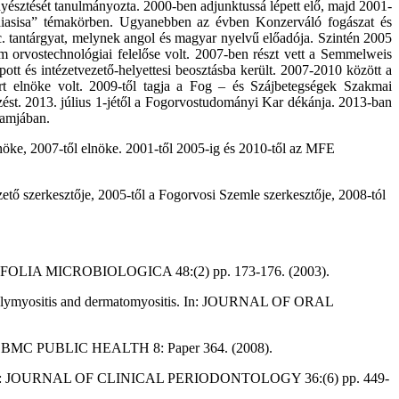
nyésztését tanulmányozta. 2000-ben adjunktussá lépett elő, majd 2001-
didiasisa” témakörben. Ugyanebben az évben Konzerváló fogászat és
c. tantárgyat, melynek angol és magyar nyelvű előadója. Szintén 2005
orvostechnológiai felelőse volt. 2007-ben részt vett a Semmelweis
 és intézetvezető-helyettesi beosztásba került. 2007-2010 között a
rt elnöke volt. 2009-től tagja a Fog – és Szájbetegségek Szakmai
ezést. 2013. július 1-jétől a Fogorvostudományi Kar dékánja. 2013-ban
ramjában.
öke, 2007-től elnöke. 2001-től 2005-ig és 2010-től az MFE
ő szerkesztője, 2005-től a Fogorvosi Szemle szerkesztője, 2008-tól
s. In: FOLIA MICROBIOLOGICA 48:(2) pp. 173-176. (2003).
th polymyositis and dermatomyositis. In: JOURNAL OF ORAL
y. In: BMC PUBLIC HEALTH 8: Paper 364. (2008).
 survey. In: JOURNAL OF CLINICAL PERIODONTOLOGY 36:(6) pp. 449-