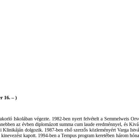
 16. – )
yakorló Iskolában végezte. 1982-ben nyert felvételt a Semmelweis O
yanebben az évben diplomázott summa cum laude eredménnyel, és Kiváló 
Klinikáján dolgozik. 1987-ben első szerzős közleményért Varga István 
di kinevezést kapott. 1994-ben a Tempus program keretében három hóna