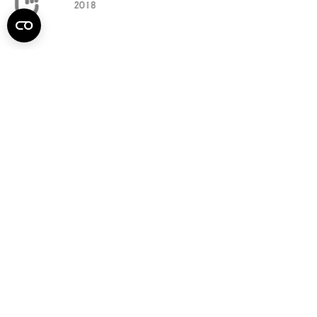
Semmelweis
Egyetem újság
július
Aktuális szám megtekintése (PDF)
Korábbi számok megtekintése
Semmelweis Egyetem
Alumni
AVIR