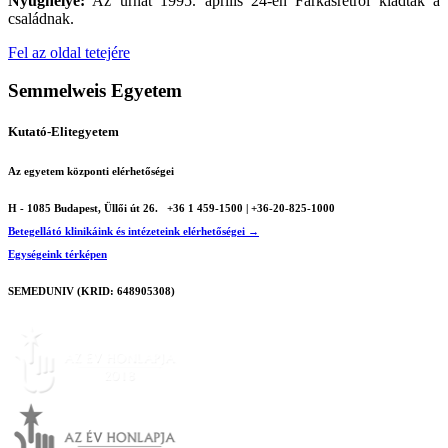
Nyughelye:
Az urnát 1995. április 24-én Farkasrétről kiadták a
családnak.
Fel az oldal tetejére
Semmelweis Egyetem
Kutató-Elitegyetem
Az egyetem központi elérhetőségei
H - 1085 Budapest, Üllői út 26.
+36 1 459-1500 | +36-20-825-1000
Betegellátó klinikáink és intézeteink elérhetőségei →
Egységeink térképen
SEMEDUNIV (KRID: 648905308)