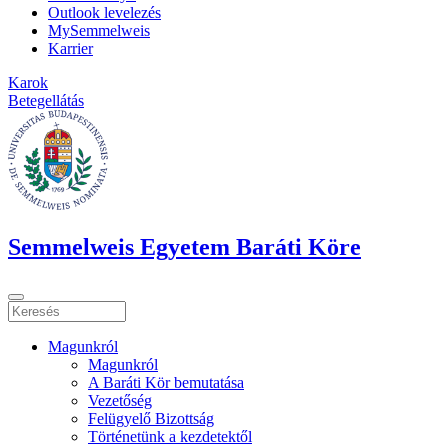
Outlook levelezés
MySemmelweis
Karrier
Karok
Betegellátás
Semmelweis Egyetem Baráti Köre
Magunkról
Magunkról
A Baráti Kör bemutatása
Vezetőség
Felügyelő Bizottság
Történetünk a kezdetektől