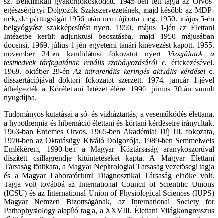
sz. Belklinikán gyakornokoskodott. 1945-ben lett tagja az Orvos-
egészségügyi Dolgozók Szakszervezetének, majd később az MDP-
nek, de párttagságát 1956 után nem újította meg. 1950. május 5-én
belgyógyász szakképesítést nyert. 1950. május 1-jén az Élettani
Intézetbe került adjunktusi beosztásba, majd 1958 májusában
docensi, 1969. július 1-jén egyetemi tanári kinevezést kapott. 1955.
november 24-én kandidátusi fokozatot nyert
Vizsgálatok a
testnedvek tárfogatának renális szabályozásáról
c. értekezésével.
1969. október 29-én
Az intrarenális keringés aktuális kérdései
c.
disszertációjával doktori fokozatot szerzett. 1974. január 1-jével
áthelyezték a Kórélettani Intézet élére. 1990. június 30-án vonult
nyugdíjba.
Tudományos kutatásai a só- és vízháztartás, a veseműködés élettana,
a hypothermia és hibernáció élettani és kórtani kérdéseire irányultak.
1963-ban Érdemes Orvos, 1965-ben Akadémiai Díj III. fokozata,
1970-ben az Oktatásügy Kiváló Dolgozója, 1989-ben Semmelweis
Emlékérem, 1990-ben a Magyar Köztársaság aranykoszorúval
díszített csillagrendje kitüntetéseket kapta. A Magyar Élettani
Társaság főtitkára, a Magyar Nephrológiai Társaság vezetőségi tagja
és a Magyar Laboratóriumi Diagnosztikai Társaság elnöke volt.
Tagja volt továbbá az International Council of Scientific Unions
(ICSU) és az International Union of Physiological Sciences (IUPS)
Magyar Nemzeti Bizottságának, az International Society for
Pathophysiology alapító tagja, a XXVIII. Élettani Világkongresszus