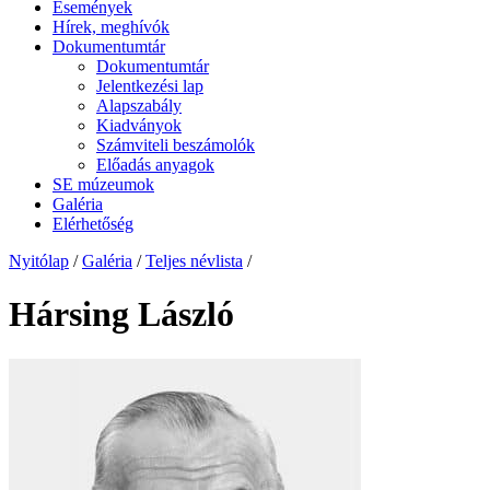
Események
Hírek, meghívók
Dokumentumtár
Dokumentumtár
Jelentkezési lap
Alapszabály
Kiadványok
Számviteli beszámolók
Előadás anyagok
SE múzeumok
Galéria
Elérhetőség
Nyitólap
/
Galéria
/
Teljes névlista
/
Hársing László