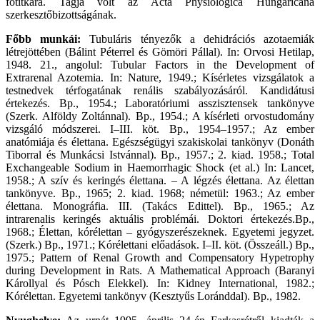
főtitkára. Tagja volt az Acta Physiologica Hungaricana
szerkesztőbizottságának.
Főbb munkái:
Tubuláris tényezők a dehidrációs azotaemiák
létrejöttében (Bálint Péterrel és Gömöri Pállal). In: Orvosi Hetilap,
1948. 21., angolul: Tubular Factors in the Development of
Extrarenal Azotemia. In: Nature, 1949.; Kísérletes vizsgálatok a
testnedvek térfogatának renális szabályozásáról. Kandidátusi
értekezés. Bp., 1954.; Laboratóriumi asszisztensek tankönyve
(Szerk. Alföldy Zoltánnal). Bp., 1954.; A kísérleti orvostudomány
vizsgáló módszerei. I–III. köt. Bp., 1954–1957.; Az ember
anatómiája és élettana. Egészségügyi szakiskolai tankönyv (Donáth
Tiborral és Munkácsi Istvánnal). Bp., 1957.; 2. kiad. 1958.; Total
Exchangeable Sodium in Haemorrhagic Shock (et al.) In: Lancet,
1958.; A szív és keringés élettana. – A légzés élettana. Az élettan
tankönyve. Bp., 1965; 2. kiad. 1968; németül: 1963.; Az ember
élettana. Monográfia. III. (Takács Edittel). Bp., 1965.; Az
intrarenalis keringés aktuális problémái. Doktori értekezés.Bp.,
1968.; Élettan, kórélettan – gyógyszerészeknek. Egyetemi jegyzet.
(Szerk.) Bp., 1971.; Kórélettani előadások. I–II. köt. (Összeáll.) Bp.,
1975.; Pattern of Renal Growth and Compensatory Hypetrophy
during Development in Rats. A Mathematical Approach (Baranyi
Károllyal és Pósch Elekkel). In: Kidney International, 1982.;
Kórélettan. Egyetemi tankönyv (Kesztyűs Loránddal). Bp., 1982.