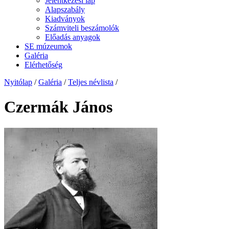
Jelentkezési lap
Alapszabály
Kiadványok
Számviteli beszámolók
Előadás anyagok
SE múzeumok
Galéria
Elérhetőség
Nyitólap
/
Galéria
/
Teljes névlista
/
Czermák János