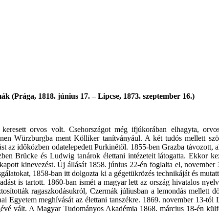
mák
(Prága,
1818. június 17. – Lipcse, 1873. szeptember 16
.)
ja keresett orvos volt. Csehországot még ifjúkorában elhagyta, or
Innen Würzburgba ment Kölliker tanítványául. A két tudós mellett szö
t az időközben odatelepedett Purkinětől. 1855-ben Grazba távozott, ah
közben Brücke és Ludwig tanárok élettani intézeteit látogatta. Ekkor 
apott kinevezést. Új állását 1858. június 22-én foglalta el, november 
gálatokat, 1858-ban itt dolgozta ki a gégetükrözés technikáját és muta
őadást is tartott. 1860-ban ismét a magyar lett az ország hivatalos ny
ztosították ragaszkodásukról, Czermák júliusban a lemondás mellett döntö
 Egyetem meghívását az élettani tanszékre. 1869. november 13-tól Lipcsé
ségévé vált. A Magyar Tudományos Akadémia 1868. március 18-én külföl