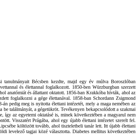
vosi tanulmányait Bécsben kezdte, majd egy év múlva Boroszlóban
vettannal és élettannal foglalkozott. 1850-ben Würzburgban szerzett
ol anatómiát és állattant oktatott. 1856-ban Krakkóba hívták, ahol az
kezdett foglalkozni a gége élettanával. 1858-ban Schordann Zsigmond
3-án pedig meg is nyitotta élettani intézetét, mely a maga nemében az
tta be találmányát, a gégetükröt. Tevékenyen bekapcsolódott a szakmai
elve, így az egyetemi oktatásé is, minek következtében a magyarul nem
tt. Visszatért Prágába, ahol egy újabb élettani intézetet szerelt fel.
be költözött tovább, ahol tiszteletbeli tanár lett. Itt újabb élettani
di levelező tagjai közé választotta. Diabetes mellitus következtében