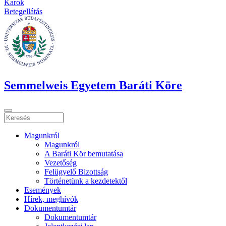
Karok
Betegellátás
Semmelweis Egyetem Baráti Köre
Magunkról
Magunkról
A Baráti Kör bemutatása
Vezetőség
Felügyelő Bizottság
Történetünk a kezdetektől
Események
Hírek, meghívók
Dokumentumtár
Dokumentumtár