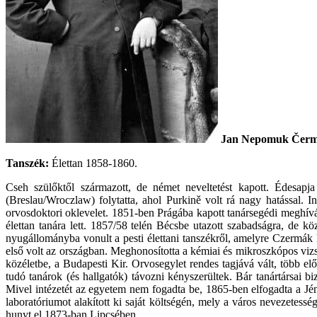
Jan Nepomuk
Čer
Tanszék:
Élettan 1858-1860.
Cseh szülőktől származott, de német neveltetést kapott. Édesap
(Breslau/Wroczlaw) folytatta, ahol Purkině volt rá nagy hatással. 
orvosdoktori oklevelet. 1851-ben Prágába kapott tanársegédi meghívás
élettan tanára lett. 1857/58 telén Bécsbe utazott szabadságra, de 
nyugállományba vonult a pesti élettani tanszékről, amelyre Czermák k
első volt az országban. Meghonosította a kémiai és mikroszkópos vizs
közéletbe, a Budapesti Kir. Orvosegylet rendes tagjává vált, több el
tudó tanárok (és hallgatók) távozni kényszerültek. Bár tanártársai bi
Mivel intézetét az egyetem nem fogadta be, 1865-ben elfogadta a Jénai
laboratóriumot alakított ki saját költségén, mely a város nevezetes
hunyt el 1873-ban Lipcsében.