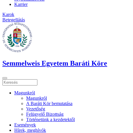
Karrier
Karok
Betegellátás
Semmelweis Egyetem Baráti Köre
Magunkról
Magunkról
A Baráti Kör bemutatása
Vezetőség
Felügyelő Bizottság
Történetünk a kezdetektől
Események
Hírek, meghívók