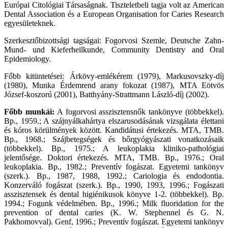
Európai Citológiai Társaságnak. Tiszteletbeli tagja volt az American
Dental Association és a European Organisation for Caries Research
egyesületeknek.
Szerkesztőbizottsági tagságai: Fogorvosi Szemle, Deutsche Zahn-
Mund- und Kieferheilkunde, Community Dentistry and Oral
Epidemiology.
Főbb kitüntetései: Árkövy-emlékérem (1979), Markusovszky-díj
(1980), Munka Érdemrend arany fokozat (1987), MTA Eötvös
József-koszorú (2001), Batthyány-Strattmann László-díj (2002).
Főbb munkái:
A fogorvosi asszisztensnők tankönyve (többekkel).
Bp., 1959.; A szájnyálkahártya elszarusodásának vizsgálata élettani
és kóros körülmények között. Kandidátusi értekezés. MTA, TMB.
Bp., 1968.; Szájbetegségek és bőrgyógyászati vonatkozásaik
(többekkel). Bp., 1975.; A leukoplakia kliniko-pathológiai
jelentősége. Doktori értekezés. MTA, TMB. Bp., 1976.; Oral
leukoplakia. Bp., 1982.; Preventív fogászat. Egyetemi tankönyv
(szerk.). Bp., 1987, 1988, 1992.; Cariologia és endodontia.
Konzerváló fogászat (szerk.). Bp., 1990, 1993, 1996.; Fogászati
asszisztensek és dental higiénikusok könyve 1-2. (többekkel). Bp.
1994.; Fogunk védelmében. Bp., 1996.; Milk fluoridation for the
prevention of dental caries (K. W. Stephennel és G. N.
Pakhomovval). Genf, 1996.; Preventív fogászat. Egyetemi tankönyv