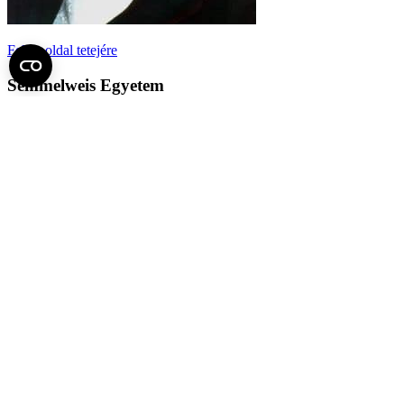
Fel az oldal tetejére
Semmelweis Egyetem
Kutató-Elitegyetem
Az egyetem központi elérhetőségei
H - 1085 Budapest, Üllői út 26.
+36 1 459-1500 | +36-20-825-1000
Betegellátó klinikáink és intézeteink elérhetőségei →
Egységeink térképen
SEMEDUNIV (KRID: 648905308)