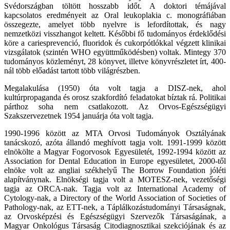
Svédországban töltött hosszabb időt. A doktori témájával
kapcsolatos eredményeit az Oral leukoplakia c. monográfiában
összegezte, amelyet több nyelvre is lefordítottak, és nagy
nemzetközi visszhangot keltett. Későbbi fő tudományos érdeklődési
köre a cariesprevenció, fluoridok és cukorpótlókkal végzett klinikai
vizsgálatok (szintén WHO együttműködésben) voltak. Mintegy 370
tudományos közleményt, 28 könyvet, illetve könyvrészletet írt, 400-
nál több előadást tartott több világrészben.
Megalakulása (1950) óta volt tagja a DISZ-nek, ahol
kultúrpropaganda és orosz szakfordító feladatokat bíztak rá. Politikai
párthoz soha nem csatlakozott. Az Orvos-Egészségügyi
Szakszervezetnek 1954 januárja óta volt tagja.
1990-1996 között az MTA Orvosi Tudományok Osztályának
tanácskozó, azóta állandó meghívott tagja volt. 1991-1999 között
elnökölte a Magyar Fogorvosok Egyesületét, 1992-1994 között az
Association for Dental Education in Europe egyesületet, 2000-től
elnöke volt az angliai székhelyű The Borrow Foundation jóléti
alapítványnak. Elnökségi tagja volt a MOTESZ-nek, vezetőségi
tagja az ORCA-nak. Tagja volt az International Academy of
Cytology-nak, a Directory of the World Association of Societies of
Pathology-nak, az ETT-nek, a Táplálkozástudományi Társaságnak,
az Orvosképzési és Egészségügyi Szervezők Társaságának, a
Magyar Onkológus Társaság Citodiagnosztikai szekciójának és az