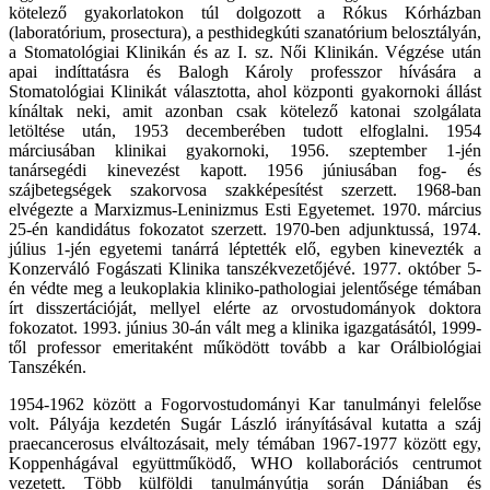
kötelező gyakorlatokon túl dolgozott a Rókus Kórházban
(laboratórium, prosectura), a pesthidegkúti szanatórium belosztályán,
a Stomatológiai Klinikán és az I. sz. Női Klinikán. Végzése után
apai indíttatásra és Balogh Károly professzor hívására a
Stomatológiai Klinikát választotta, ahol központi gyakornoki állást
kínáltak neki, amit azonban csak kötelező katonai szolgálata
letöltése után, 1953 decemberében tudott elfoglalni. 1954
márciusában klinikai gyakornoki, 1956. szeptember 1-jén
tanársegédi kinevezést kapott. 1956 júniusában fog- és
szájbetegségek szakorvosa szakképesítést szerzett. 1968-ban
elvégezte a Marxizmus-Leninizmus Esti Egyetemet. 1970. március
25-én kandidátus fokozatot szerzett. 1970-ben adjunktussá, 1974.
július 1-jén egyetemi tanárrá léptették elő, egyben kinevezték a
Konzerváló Fogászati Klinika tanszékvezetőjévé. 1977. október 5-
én védte meg a leukoplakia kliniko-pathologiai jelentősége témában
írt disszertációját, mellyel elérte az orvostudományok doktora
fokozatot. 1993. június 30-án vált meg a klinika igazgatásától, 1999-
től professor emeritaként működött tovább a kar Orálbiológiai
Tanszékén.
1954-1962 között a Fogorvostudományi Kar tanulmányi felelőse
volt. Pályája kezdetén Sugár László irányításával kutatta a száj
praecancerosus elváltozásait, mely témában 1967-1977 között egy,
Koppenhágával együttműködő, WHO kollaborációs centrumot
vezetett. Több külföldi tanulmányútja során Dániában és