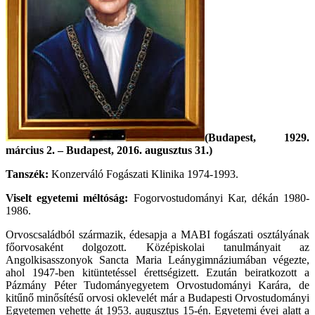
(
Budapest, 1929.
március 2.
– Budapest, 2016. augusztus 31.)
Tanszék:
Konzerváló Fogászati Klinika 1974-1993.
Viselt egyetemi méltóság:
Fogorvostudományi Kar, dékán 1980-
1986.
Orvoscsaládból származik, édesapja a MABI fogászati osztályának
főorvosaként dolgozott. Középiskolai tanulmányait az
Angolkisasszonyok Sancta Maria Leánygimnáziumában végezte,
ahol 1947-ben kitüntetéssel érettségizett. Ezután beiratkozott a
Pázmány Péter Tudományegyetem Orvostudományi Karára, de
kitűnő minősítésű orvosi oklevelét már a Budapesti Orvostudományi
Egyetemen vehette át 1953. augusztus 15-én. Egyetemi évei alatt a