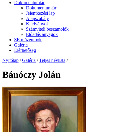
Dokumentumtár
Dokumentumtár
Jelentkezési lap
Alapszabály
Kiadványok
Számviteli beszámolók
Előadás anyagok
SE múzeumok
Galéria
Elérhetőség
Nyitólap
/
Galéria
/
Teljes névlista
/
Bánóczy Jolán