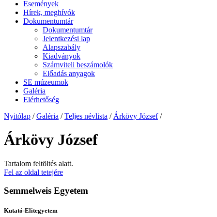
Események
Hírek, meghívók
Dokumentumtár
Dokumentumtár
Jelentkezési lap
Alapszabály
Kiadványok
Számviteli beszámolók
Előadás anyagok
SE múzeumok
Galéria
Elérhetőség
Nyitólap
/
Galéria
/
Teljes névlista
/
Árkövy József
/
Árkövy József
Tartalom feltöltés alatt.
Fel az oldal tetejére
Semmelweis Egyetem
Kutató-Elitegyetem