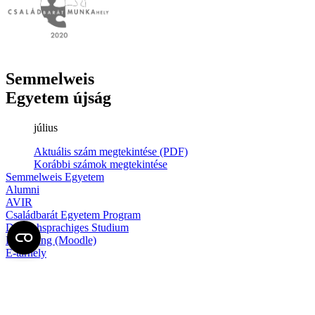
Semmelweis
Egyetem újság
július
Aktuális szám megtekintése (PDF)
Korábbi számok megtekintése
Semmelweis Egyetem
Alumni
AVIR
Családbarát Egyetem Program
Deutschsprachiges Studium
E-learning (Moodle)
E-tárhely
English Language Program
Esélyegyenlőség és Etikai Kódex
Eseménynaptár
HÖK