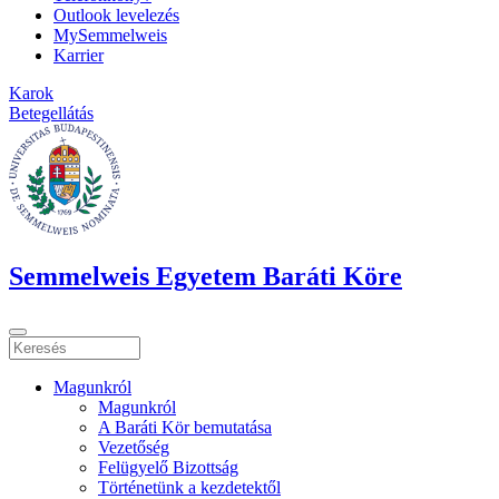
Outlook levelezés
MySemmelweis
Karrier
Karok
Betegellátás
Semmelweis Egyetem Baráti Köre
Magunkról
Magunkról
A Baráti Kör bemutatása
Vezetőség
Felügyelő Bizottság
Történetünk a kezdetektől