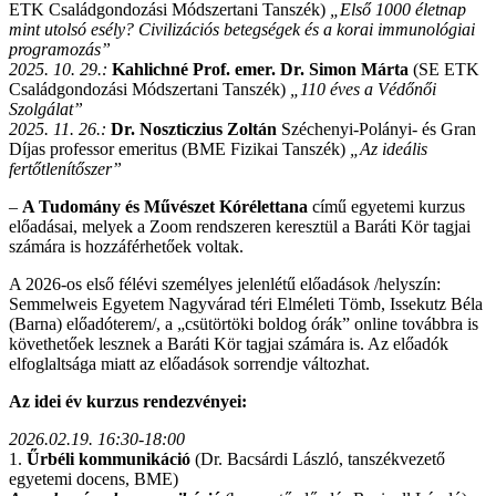
ETK Családgondozási Módszertani Tanszék)
„Első 1000 életnap
mint utolsó esély? Civilizációs betegségek és a korai immunológiai
programozás”
2025. 10. 29.:
Kahlichné Prof. emer. Dr. Simon Márta
(SE ETK
Családgondozási Módszertani Tanszék)
„110 éves a Védőnői
Szolgálat”
2025. 11. 26.:
Dr. Noszticzius Zoltán
Széchenyi-Polányi- és Gran
Díjas professor emeritus (BME Fizikai Tanszék)
„Az ideális
fertőtlenítőszer”
–
A Tudomány és Művészet Kórélettana
című egyetemi kurzus
előadásai, melyek a Zoom rendszeren keresztül a Baráti Kör tagjai
számára is hozzáférhetőek voltak.
A 2026-os első félévi személyes jelenlétű előadások /helyszín:
Semmelweis Egyetem Nagyvárad téri Elméleti Tömb, Issekutz Béla
(Barna) előadóterem/, a „csütörtöki boldog órák” online továbbra is
követhetőek lesznek a Baráti Kör tagjai számára is. Az előadók
elfoglaltsága miatt az előadások sorrendje változhat.
Az idei év kurzus rendezvényei:
2026.02.19. 16:30-18:00
1.
Űrbéli kommunikáció
(Dr. Bacsárdi László, tanszékvezető
egyetemi docens, BME)