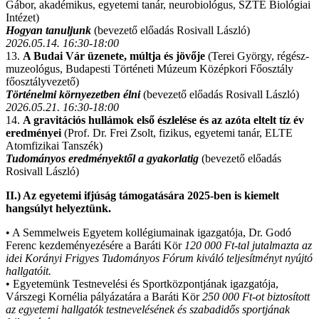
Gábor, akadémikus, egyetemi tanár, neurobiológus, SZTE Biológiai
Intézet)
Hogyan tanuljunk
(bevezető előadás Rosivall László)
2026.05.14. 16:30-18:00
13.
A Budai Vár üzenete, múltja és jövője
(Terei György, régész-
muzeológus, Budapesti Történeti Múzeum Középkori Főosztály
főosztályvezető)
Történelmi környezetben élni
(bevezető előadás Rosivall László)
2026.05.21. 16:30-18:00
14.
A gravitációs hullámok első észlelése és az azóta eltelt tíz év
eredményei
(Prof. Dr. Frei Zsolt, fizikus, egyetemi tanár, ELTE
Atomfizikai Tanszék)
Tudományos eredményektől a gyakorlatig
(bevezető előadás
Rosivall László)
II.) Az egyetemi ifjúság támogatására 2025-ben is kiemelt
hangsúlyt helyeztünk.
• A Semmelweis Egyetem kollégiumainak igazgatója, Dr. Godó
Ferenc kezdeményezésére a Baráti Kör
120 000 Ft-tal jutalmazta az
idei Korányi Frigyes Tudományos Fórum kiváló teljesítményt nyújtó
hallgatóit.
• Egyetemünk Testnevelési és Sportközpontjának igazgatója,
Várszegi Kornélia pályázatára a Baráti Kör
250 000 Ft-ot biztosított
az egyetemi hallgatók testnevelésének és szabadidős sportjának