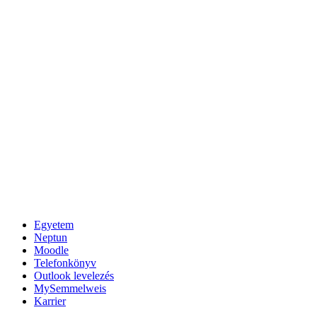
Egyetem
Neptun
Moodle
Telefonkönyv
Outlook levelezés
MySemmelweis
Karrier