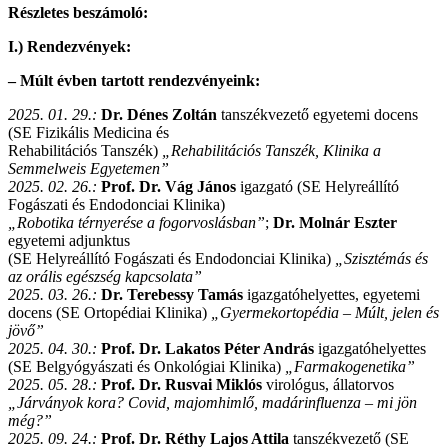
Részletes beszámoló:
I.) Rendezvények:
– Múlt évben tartott rendezvényeink:
2025. 01. 29.:
Dr. Dénes Zoltán
tanszékvezető egyetemi docens
(SE Fizikális Medicina és
Rehabilitációs Tanszék)
„Rehabilitációs Tanszék, Klinika a
Semmelweis Egyetemen”
2025. 02. 26.:
Prof. Dr. Vág János
igazgató (SE Helyreállító
Fogászati és Endodonciai Klinika)
„Robotika térnyerése a fogorvoslásban”
;
Dr. Molnár Eszter
egyetemi adjunktus
(SE Helyreállító Fogászati és Endodonciai Klinika)
„Szisztémás és
az orális egészség kapcsolata”
2025. 03. 26.:
Dr. Terebessy Tamás
igazgatóhelyettes, egyetemi
docens (SE Ortopédiai Klinika)
„Gyermekortopédia – Múlt, jelen és
jövő”
2025. 04. 30.:
Prof. Dr. Lakatos Péter András
igazgatóhelyettes
(SE Belgyógyászati és Onkológiai Klinika)
„Farmakogenetika”
2025. 05. 28.:
Prof. Dr. Rusvai Miklós
virológus, állatorvos
„Járványok kora? Covid, majomhimlő,
madárinfluenza – mi jön
még?”
2025. 09. 24.:
Prof. Dr. Réthy Lajos Attila
tanszékvezető (SE