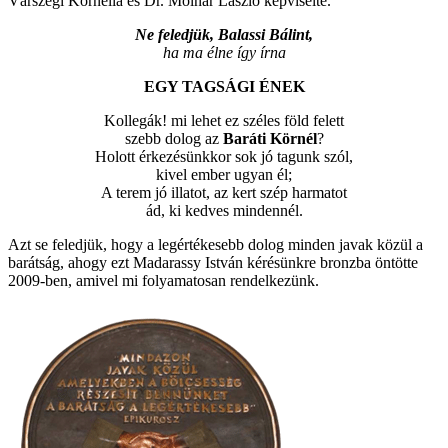
Várszegi Kornélia és Dr. Molnár László képviselte.
Ne feledjük, Balassi Bálint,
ha ma élne így írna
EGY TAGSÁGI ÉNEK
Kollegák! mi lehet ez széles föld felett
szebb dolog az
Baráti Körnél
?
Holott érkezésünkkor sok jó tagunk szól,
kivel ember ugyan él;
A terem jó illatot, az kert szép harmatot
ád, ki kedves mindennél.
Azt se feledjük, hogy a legértékesebb dolog minden javak közül a
barátság, ahogy ezt Madarassy István kérésünkre bronzba öntötte
2009-ben, amivel mi folyamatosan rendelkezünk.