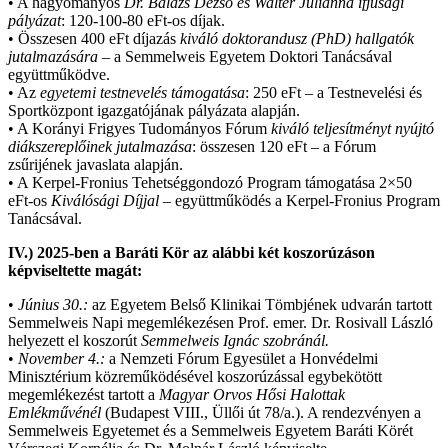
• A hagyományos
Dr. Balázs Dezső és Walter Julianna ifjúsági
pályázat
: 120-100-80 eFt-os díjak.
• Összesen 400 eFt díjazás
kiváló doktorandusz (PhD) hallgatók
jutalmazására –
a Semmelweis Egyetem Doktori Tanácsával
együttműködve.
• Az
egyetemi testnevelés támogatása
: 250 eFt – a Testnevelési és
Sportközpont igazgatójának pályázata alapján.
• A Korányi Frigyes Tudományos Fórum
kiváló teljesítményt nyújtó
diákszereplőinek jutalmazása
: összesen 120 eFt – a Fórum
zsűrijének javaslata alapján.
• A Kerpel-Fronius Tehetséggondozó Program támogatása 2×50
eFt-os
Kiválósági Díjjal
– együttműködés a Kerpel-Fronius Program
Tanácsával.
IV.) 2025-ben a Baráti Kör az alábbi két koszorúzáson
képviseltette magát:
•
Június 30.:
az Egyetem Belső Klinikai Tömbjének udvarán tartott
Semmelweis Napi megemlékezésen Prof. emer. Dr. Rosivall László
helyezett el koszorút
Semmelweis Ignác szobránál.
•
November 4.:
a Nemzeti Fórum Egyesület a Honvédelmi
Minisztérium közreműködésével koszorúzással egybekötött
megemlékezést tartott a
Magyar Orvos Hősi Halottak
Emlékművénél
(Budapest VIII., Üllői út 78/a.). A rendezvényen a
Semmelweis Egyetemet és a Semmelweis Egyetem Baráti Körét