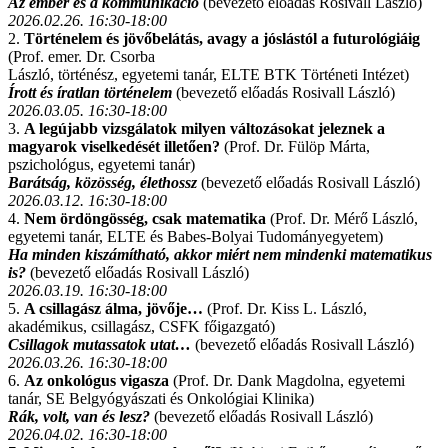
Az ember és a kommunikáció
(bevezető előadás Rosivall László)
2026.02.26. 16:30-18:00
2.
Történelem és jövőbelátás, avagy a jóslástól a futurológiáig
(Prof. emer. Dr. Csorba
László, történész, egyetemi tanár, ELTE BTK Történeti Intézet)
Írott és íratlan történelem
(bevezető előadás Rosivall László)
2026.03.05. 16:30-18:00
3.
A legújabb vizsgálatok milyen változásokat jeleznek a
magyarok viselkedését illetően?
(Prof. Dr. Fülöp Márta,
pszichológus, egyetemi tanár)
Barátság, közösség, élethossz
(bevezető előadás Rosivall László)
2026.03.12. 16:30-18:00
4.
Nem ördöngösség, csak matematika
(Prof. Dr. Mérő László,
egyetemi tanár, ELTE és Babes-Bolyai Tudományegyetem)
Ha minden kiszámítható, akkor miért nem mindenki matematikus
is?
(bevezető előadás Rosivall László)
2026.03.19. 16:30-18:00
5.
A csillagász álma, jövője…
(Prof. Dr. Kiss L. László,
akadémikus, csillagász, CSFK főigazgató)
Csillagok mutassatok utat…
(bevezető előadás Rosivall László)
2026.03.26. 16:30-18:00
6.
Az onkológus vigasza
(Prof. Dr. Dank Magdolna, egyetemi
tanár, SE Belgyógyászati és Onkológiai Klinika)
Rák, volt, van és lesz?
(bevezető előadás Rosivall László)
2026.04.02. 16:30-18:00