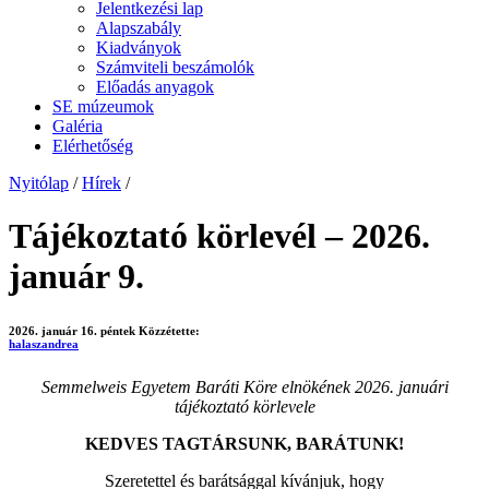
Jelentkezési lap
Alapszabály
Kiadványok
Számviteli beszámolók
Előadás anyagok
SE múzeumok
Galéria
Elérhetőség
Nyitólap
/
Hírek
/
Tájékoztató körlevél – 2026.
január 9.
2026. január 16. péntek
Közzétette:
halaszandrea
Semmelweis Egyetem Baráti Köre elnökének 2026. januári
tájékoztató körlevele
KEDVES TAGTÁRSUNK, BARÁTUNK!
Szeretettel és barátsággal kívánjuk, hogy