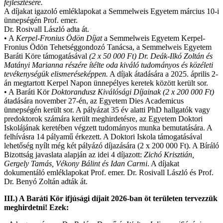
fejlesztésére.
A díjakat igazoló emléklapokat a Semmelweis Egyetem március 10-i
ünnepségén Prof. emer.
Dr. Rosivall László adta át.
• A
Kerpel-Fronius Ödön Díjat
a Semmelweis Egyetem Kerpel-
Fronius Ödön Tehetséggondozó Tanácsa, a Semmelweis Egyetem
Baráti Köre támogatásával
(2 x 50 000 Ft) Dr. Deák-Ilkó Zoltán és
Matányi Marianna
részére ítélte oda kiváló tudományos és közéleti
tevékenységük elismeréseképpen.
A díjak átadására a 2025. április 2-
án megtartott Kerpel Napon ünnepélyes keretek között került sor.
• A Baráti Kör
Doktorandusz Kiválósági Díjainak (2 x 200 000 Ft)
átadására november 27-én, az Egyetem Dies Academicus
ünnepségén került sor. A pályázat 35 év alatti PhD hallgatók vagy
predoktorok számára került meghirdetésre, az Egyetem Doktori
Iskolájának keretében végzett tudományos munka bemutatására. A
felhívásra 14 pályamű érkezett. A Doktori Iskola támogatásával
lehetőség nyílt még két pályázó díjazására (2 x 200 000 Ft). A Bíráló
Bizottság javaslata alapján az idei 4 díjazott:
Zichó Krisztián,
Gergely Tamás, Vékony Bálint és Idan Carmi
. A díjakat
dokumentáló emléklapokat Prof. emer. Dr. Rosivall László és Prof.
Dr. Benyó Zoltán adták át.
III.) A Baráti Kör ifjúsági díjait 2026-ban öt területen tervezzük
meghirdetni! Ezek: