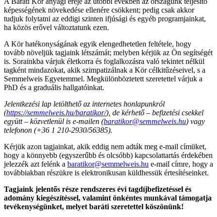
A Baráti Kör anyagi ereje az utóbbi években az országunk teljesítő
képességének növekedése ellenére csökkent; pedig csak akkor
tudjuk folytatni az eddigi szinten ifjúsági és egyéb programjainkat,
ha közös erővel változtatunk ezen.
A Kör hatékonyságának egyik elengedhetetlen feltétele, hogy
tovább növeljük tagjaink létszámát; melyben kérjük az Ön segítségét
is. Sorainkba várjuk életkorra és foglalkozásra való tekintet nélkül
tagként mindazokat, akik szimpatizálnak a Kör célkitűzéseivel, s a
Semmelweis Egyetemmel. Megkülönböztetett szeretettel várjuk a
PhD és a graduális hallgatóinkat.
Jelentkezési lap letölthető az internetes honlapunkról
(
https://semmelweis.hu/baratikor/
), de kérhető – befizetési csekkel
együtt – közvetlenül is e-mailen (
baratikor@semmelweis.hu
) vagy
telefonon (+36 1 210-2930/56385).
Kérjük azon tagjainkat, akik eddig nem adták meg e-mail címüket,
hogy a könnyebb (egyszerűbb és olcsóbb) kapcsolattartás érdekében
jelezzék azt felénk a
baratikor@semmelweis.hu
e-mail címre, hogy a
továbbiakban részükre is elektronikusan küldhessük értesítéseinket.
Tagjaink jelentős része rendszeres évi tagdíjbefizetéssel és
adomány kiegészítéssel, valamint önkéntes munkával támogatja
tevékenységünket, melyet baráti szeretettel köszönünk!