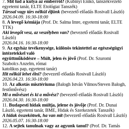
7.
Mit tud a kutya az emberről?
(Kubinyi Enikő, tanszékvezető
egyetemi tanár, ELTE Etológiai Tanszék)
Társsal vagy társ nélkül éljünk
(bevezető előadás Rosivall László)
2026.04.09. 16:30-18:00
8.
A levegő kémiája
(Prof. Dr. Salma Imre, egyetemi tanár, ELTE
TTK)
Aki levegőt vesz, az veszélyben van?
(bevezető előadás Rosivall
László)
2026.04.16. 16:30-18:00
9.
Az egyház tevékenysége, különös tekintettel az egészségügyi
intézetekkel való
együttműködésre – Múlt, jelen és jövő
(Prof. Dr. Szuromi
Szabolcs Anzelm, római
katolikus pap, egyetemi tanár)
Hit nélkül lehet élni?
(bevezető előadás Rosivall László)
2026.04.23. 16:30-18:00
10.
Az alkotás misztériuma
(Balogh István Vilmos/Steven Balogh,
festőművész)
Mi a művészet és ki a művész?
(bevezető előadás Rosivall László)
2026.04.30. 16:30-18:00
11.
Budapesti hidak múltja, jelene és jövője
(Prof. Dr. Dunai
László, egyetemi tanár, BME, Hidak és Szerkezetek Tanszék)
A hidak összekötnek, ha van mit
(bevezető előadás Rosivall László)
2026.05.07. 16:30-18:00
12.
A sejtek tanulnak vagy az agyunk tanul?
(Prof. Dr. Tamás