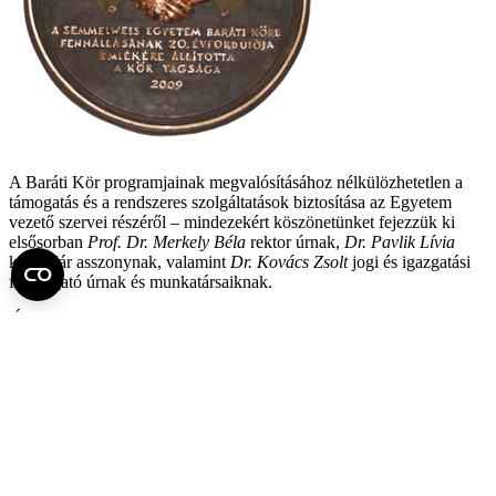
A Baráti Kör programjainak megvalósításához nélkülözhetetlen a
támogatás és a rendszeres szolgáltatások biztosítása az Egyetem
vezető szervei részéről – mindezekért köszönetünket fejezzük ki
elsősorban
Prof. Dr. Merkely Béla
rektor úrnak,
Dr. Pavlik Lívia
kancellár asszonynak, valamint
Dr. Kovács Zsolt
jogi és igazgatási
főigazgató úrnak és munkatársaiknak.
Újévi jókívánságainkat megerősítve, szeretettel várjuk a személyes
találkozásokat Önnel, szeretteivel, munkatársaival, barátaival a Kör
rendezvényein!
Nagyrabecsüléssel és baráti üdvözlettel a Kör Vezetőségének
minden tagja nevében,
Budapest, 2026. január 9.
Prof. emer. Dr. Rosivall László