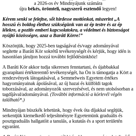
a 2026-os év Mindnyájunk számára
újra
békés, örömteli, nagyszerű esztendő
legyen!
Kérem senki se felejtse, sőt hirdesse mottónkat, miszerint „A
hosszú és boldog élethez szükségünk van az ép testre és az ép
lélekre, a pozitív emberi kapcsolatokra, a védelmet és biztonságot
nyújtó közösségre, azaz a Baráti Körre!”
Köszönjük, hogy 2025-ben tagságával és/vagy adományával
segítette a Baráti Kör sokrétű tevékenységét és kérjük, hogy idén is
hasonlóan járuljon hozzá további fejlődésünkhöz!
A Baráti Kör akkor tudja sikeresen fenntartani, és újabbakkal
gyarapítani értékteremtő tevékenységét, ha Ön is támogatja a Kört a
rendezvények látogatásával, a Semmelweis Egyetem értékes
hagyományainak ápolásával, az új hazai és külföldi tagok
toborzásával, az adományozók szervezésével, és nem utolsósorban a
tagdíjával/adományával.
(További információ a körlevél végén
található*.)
Mindnyájan büszkék lehetünk, hogy évek óta díjakkal segítjük,
serkentjük kiemelkedő teljesítményre Egyetemünk graduális és
posztgraduális hallgatóit a tanulás, a kutatás és a sport területén
egyaránt.