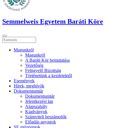
Semmelweis Egyetem Baráti Köre
Magunkról
Magunkról
A Baráti Kör bemutatása
Vezetőség
Felügyelő Bizottság
Történetünk a kezdetektől
Események
Hírek, meghívók
Dokumentumtár
Dokumentumtár
Jelentkezési lap
Alapszabály
Kiadványok
Számviteli beszámolók
Előadás anyagok
SE múzeumok