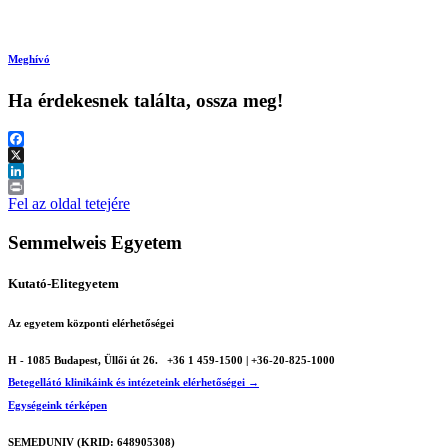
Meghívó
Ha érdekesnek találta, ossza meg!
Facebook
X
LinkedIn
Print
Fel az oldal tetejére
Semmelweis Egyetem
Kutató-Elitegyetem
Az egyetem központi elérhetőségei
H - 1085 Budapest, Üllői út 26.
+36 1 459-1500 | +36-20-825-1000
Betegellátó klinikáink és intézeteink elérhetőségei →
Egységeink térképen
SEMEDUNIV (KRID: 648905308)