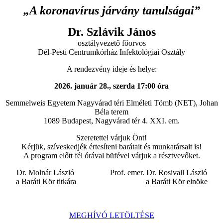
„A koronavírus járvány tanulságai”
Dr. Szlávik János
osztályvezető főorvos
Dél-Pesti Centrumkórház Infektológiai Osztály
A rendezvény ideje és helye:
2026. január 28., szerda 17:00 óra
Semmelweis Egyetem Nagyvárad téri Elméleti Tömb (NET), Johan
Béla terem
1089 Budapest, Nagyvárad tér 4. XXI. em.
Szeretettel várjuk Önt!
Kérjük, szíveskedjék értesíteni barátait és munkatársait is!
A program előtt fél órával büfével várjuk a résztvevőket.
Dr. Molnár László Prof. emer. Dr. Rosivall László
a Baráti Kör titkára a Baráti Kör elnöke
MEGHÍVÓ LETÖLTÉSE