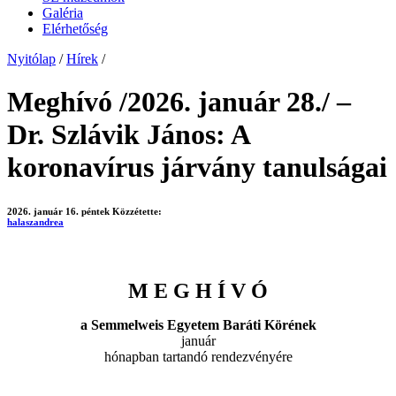
Galéria
Elérhetőség
Nyitólap
/
Hírek
/
Meghívó /2026. január 28./ –
Dr. Szlávik János: A
koronavírus járvány tanulságai
2026. január 16. péntek
Közzétette:
halaszandrea
M E G H Í V Ó
a Semmelweis Egyetem Baráti Körének
január
hónapban tartandó rendezvényére