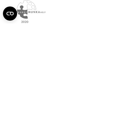
Semmelweis
Egyetem újság
július
Aktuális szám megtekintése (PDF)
Korábbi számok megtekintése
Semmelweis Egyetem
Alumni
AVIR
Családbarát Egyetem Program
Deutschsprachiges Studium
E-learning (Moodle)
E-tárhely
English Language Program
Esélyegyenlőség és Etikai Kódex
Eseménynaptár