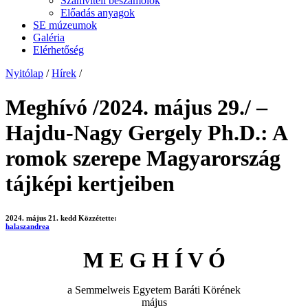
Számviteli beszámolók
Előadás anyagok
SE múzeumok
Galéria
Elérhetőség
Nyitólap
/
Hírek
/
Meghívó /2024. május 29./ –
Hajdu-Nagy Gergely Ph.D.: A
romok szerepe Magyarország
tájképi kertjeiben
2024. május 21. kedd
Közzétette:
halaszandrea
M E G H Í V Ó
a Semmelweis Egyetem Baráti Körének
május