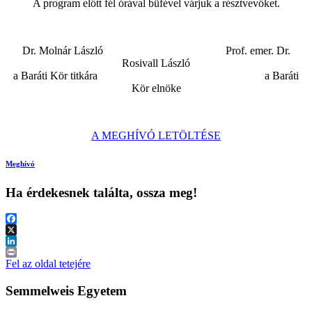
A program előtt fél órával büfével várjuk a résztvevőket.
Dr. Molnár László Prof. emer. Dr.
Rosivall László
a Baráti Kör titkára a Baráti
Kör elnöke
A MEGHÍVÓ LETÖLTÉSE
Meghívó
Ha érdekesnek találta, ossza meg!
Facebook
X
LinkedIn
Print
Fel az oldal tetejére
Semmelweis Egyetem