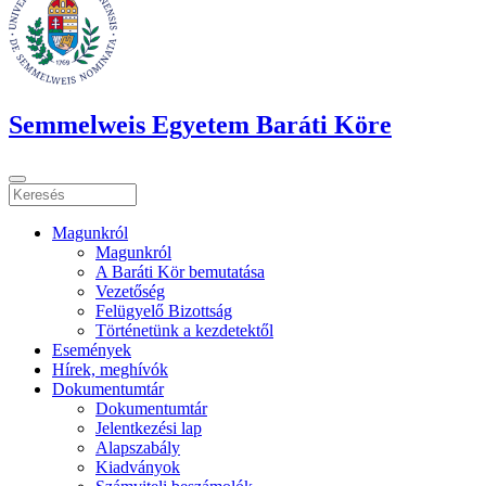
Semmelweis Egyetem Baráti Köre
Magunkról
Magunkról
A Baráti Kör bemutatása
Vezetőség
Felügyelő Bizottság
Történetünk a kezdetektől
Események
Hírek, meghívók
Dokumentumtár
Dokumentumtár
Jelentkezési lap
Alapszabály
Kiadványok