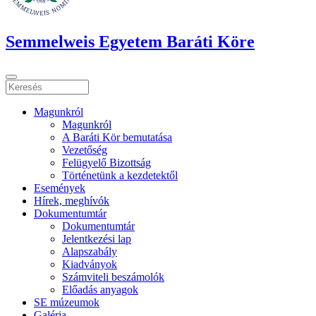
Semmelweis Egyetem Baráti Köre
Magunkról
Magunkról
A Baráti Kör bemutatása
Vezetőség
Felügyelő Bizottság
Történetünk a kezdetektől
Események
Hírek, meghívók
Dokumentumtár
Dokumentumtár
Jelentkezési lap
Alapszabály
Kiadványok
Számviteli beszámolók
Előadás anyagok
SE múzeumok
Galéria