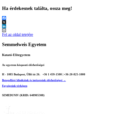
Ha érdekesnek találta, ossza meg!
Facebook
X
LinkedIn
Print
Fel az oldal tetejére
Semmelweis Egyetem
Kutató-Elitegyetem
Az egyetem központi elérhetőségei
H - 1085 Budapest, Üllői út 26.
+36 1 459-1500 | +36-20-825-1000
Betegellátó klinikáink és intézeteink elérhetőségei →
Egységeink térképen
SEMEDUNIV (KRID: 648905308)