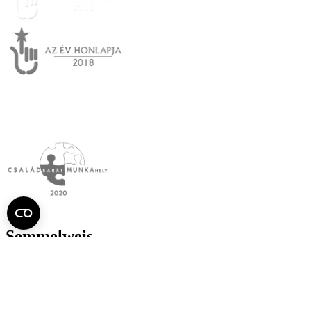
Semmelweis
Egyetem újság
július
Aktuális szám megtekintése (PDF)