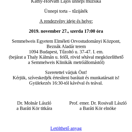
Kathy-Horváth Lajos ünnepi muzsika
Ünnepi torta – tűzijáték
A rendezvény ideje és helye:
2019. november 27., szerda 17:00 óra
Semmelweis Egyetem Elméleti Orvostudományi Központ,
Beznák Aladár terem
1094 Budapest, Tűzoltó u. 37-47. I. em.
(bejárat a Thaly Kálmán u. felől, rövid sétával megközelíthető
a Semmelweis Klinikák metróállomástól)
Szeretettel várjuk Önt!
Kérjük, szíveskedjék értesíteni barátait és munkatársait is!
Gyülekezés 16:30-tól kávéval és teával.
Dr. Molnár László
Prof. emer. Dr. Rosivall László
a Baráti Kör titkára
a Baráti Kör elnöke
Letölthető anyag