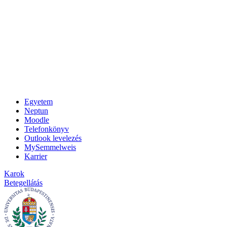
Egyetem
Neptun
Moodle
Telefonkönyv
Outlook levelezés
MySemmelweis
Karrier
Karok
Betegellátás