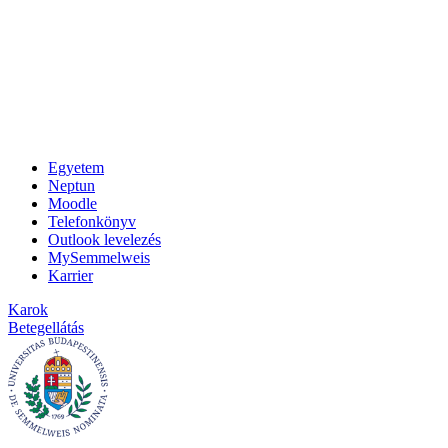
Egyetem
Neptun
Moodle
Telefonkönyv
Outlook levelezés
MySemmelweis
Karrier
Karok
Betegellátás