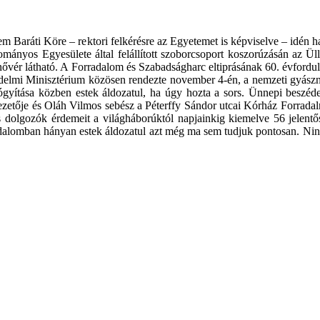
Baráti Köre – rektori felkérésre az Egyetemet is képviselve – idén h
yos Egyesülete által felállított szoborcsoport koszorúzásán az Üll
nővér látható. A Forradalom és Szabadságharc eltiprásának 60. évforduló
elmi Minisztérium közösen rendezte november 4-én, a nemzeti gyászn
gyógyítása közben estek áldozatul, ha úgy hozta a sors. Ünnepi bes
vezetője és Oláh Vilmos sebész a Péterffy Sándor utcai Kórház Forrad
dolgozók érdemeit a világháborúktól napjainkig kiemelve 56 jelentős
dalomban hányan estek áldozatul azt még ma sem tudjuk pontosan. Nincs 