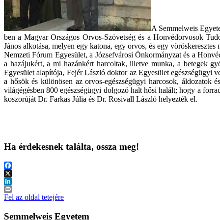
A Semmelweis Egyetem 
ben a Magyar Országos Orvos-Szövetség és a Honvédorvosok Tudomán
János alkotása, melyen egy katona, egy orvos, és egy vöröskeresztes 
Nemzeti Fórum Egyesület, a Józsefvárosi Önkormányzat és a Honvéd
a hazájukért, a mi hazánkért harcoltak, illetve munka, a betegek 
Egyesület alapítója, Fejér László doktor az Egyesület egészségügyi 
a hősök és különösen az orvos-egészségügyi harcosok, áldozatok és 
világégésben 800 egészségügyi dolgozó halt hősi halált; hogy a forra
koszorúját Dr. Farkas Júlia és Dr. Rosivall László helyezték el.
Ha érdekesnek találta, ossza meg!
Facebook
X
LinkedIn
Print
Fel az oldal tetejére
Semmelweis Egyetem