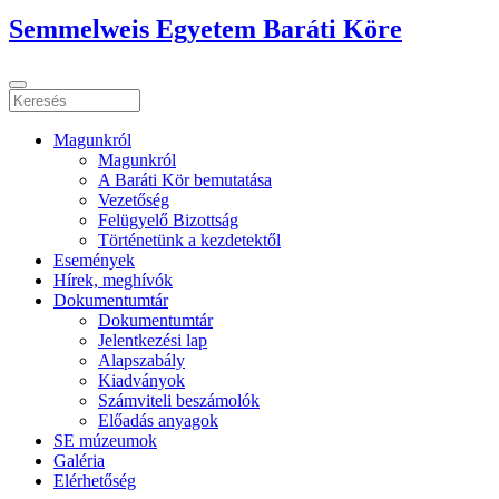
Semmelweis Egyetem Baráti Köre
Magunkról
Magunkról
A Baráti Kör bemutatása
Vezetőség
Felügyelő Bizottság
Történetünk a kezdetektől
Események
Hírek, meghívók
Dokumentumtár
Dokumentumtár
Jelentkezési lap
Alapszabály
Kiadványok
Számviteli beszámolók
Előadás anyagok
SE múzeumok
Galéria
Elérhetőség