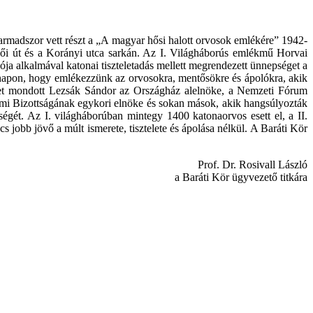
armadszor vett részt a „A magyar hősi halott orvosok emlékére” 1942-
ői út és a Korányi utca sarkán. Az I. Világháborús emlékmű Horvai
ja alkalmával katonai tiszteletadás mellett megrendezett ünnepséget a
apon, hogy emlékezzünk az orvosokra, mentősökre és ápolókra, akik
zédet mondott Lezsák Sándor az Országház alelnöke, a Nemzeti Fórum
almi Bizottságának egykori elnöke és sokan mások, akik hangsúlyozták
égét. Az I. világháborúban mintegy 1400 katonaorvos esett el, a II.
jobb jövő a múlt ismerete, tisztelete és ápolása nélkül. A Baráti Kör
Prof. Dr. Rosivall László
a Baráti Kör ügyvezető titkára