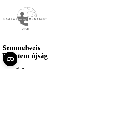
Semmelweis
Egyetem újság
július
Aktuális szám megtekintése (PDF)
Korábbi számok megtekintése
Semmelweis Egyetem
Alumni
AVIR
Családbarát Egyetem Program
Deutschsprachiges Studium
E-learning (Moodle)
E-tárhely
English Language Program
Esélyegyenlőség és Etikai Kódex