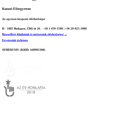
Kutató-Elitegyetem
Az egyetem központi elérhetőségei
H - 1085 Budapest, Üllői út 26.
+36 1 459-1500 | +36-20-825-1000
Betegellátó klinikáink és intézeteink elérhetőségei →
Egységeink térképen
SEMEDUNIV (KRID: 648905308)