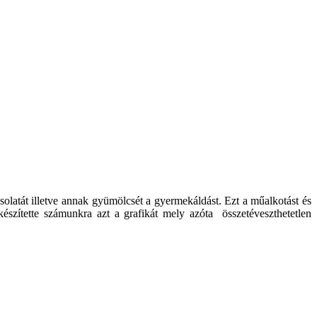
olatát illetve annak gyümölcsét a gyermekáldást. Ezt a műalkotást és
észítette számunkra azt a grafikát mely azóta összetéveszthetetlen