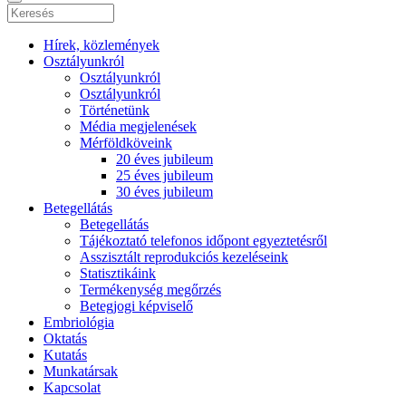
Hírek, közlemények
Osztályunkról
Osztályunkról
Osztályunkról
Történetünk
Média megjelenések
Mérföldköveink
20 éves jubileum
25 éves jubileum
30 éves jubileum
Betegellátás
Betegellátás
Tájékoztató telefonos időpont egyeztetésről
Asszisztált reprodukciós kezeléseink
Statisztikáink
Termékenység megőrzés
Betegjogi képviselő
Embriológia
Oktatás
Kutatás
Munkatársak
Kapcsolat