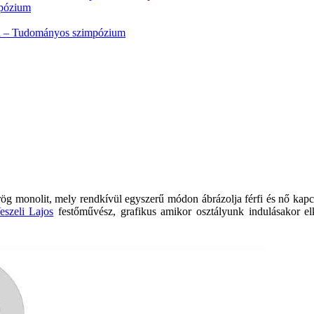
pózium
en – Tudományos szimpózium
g monolit, mely rendkívül egyszerű módon ábrázolja férfi és nő kapcs
eszeli Lajos
festőművész, grafikus amikor osztályunk indulásakor elk