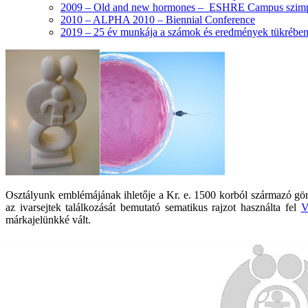
2009 – Old and new hormones – ESHRE Campus szim
2010 – ALPHA 2010 – Biennial Conference
2019 – 25 év munkája a számok és eredmények tükréb
Osztályunk emblémájának ihletője a Kr. e. 1500 korból származó görö
az ivarsejtek találkozását bemutató sematikus rajzot használta fel
V
márkajelünkké vált.