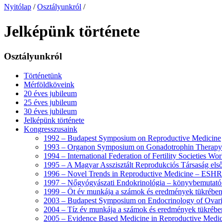
Nyitólap
/
Osztályunkról
/
Jelképünk története
Osztályunkról
Történetünk
Mérföldköveink
20 éves jubileum
25 éves jubileum
30 éves jubileum
Jelképünk története
Kongresszusaink
1992 – Budapest Symposium on Reproductive Medicine
1993 – Organon Symposium on Gonadotrophin Therapy
1994 – International Federation of Fertility Societies Wo
1995 – A Magyar Asszisztált Reprodukciós Társaság els
1996 – Novel Trends in Reproductive Medicine – ESH
1997 – Nőgyógyászati Endokrinológia – könyvbemutat
1999 – Öt év munkája a számok és eredmények tükréb
2003 – Budapest Symposium on Endocrinology of Ovari
2004 – Tíz év munkája a számok és eredmények tükré
2005 – Evidence Based Medicine in Reproductive Me