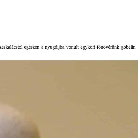
zeskalácstól egészen a nyugdíjba vonult egykori főnővérünk gobelin