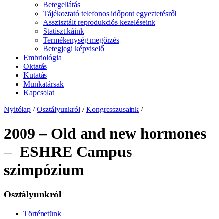
Betegellátás
Tájékoztató telefonos időpont egyeztetésről
Asszisztált reprodukciós kezeléseink
Statisztikáink
Termékenység megőrzés
Betegjogi képviselő
Embriológia
Oktatás
Kutatás
Munkatársak
Kapcsolat
Nyitólap
/
Osztályunkról
/
Kongresszusaink
/
2009 – Old and new hormones
– ESHRE Campus
szimpózium
Osztályunkról
Történetünk