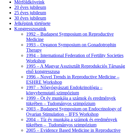
Mérföldköveink
20 éves jubileum
25 éves jubileum
30 éves jubileum
Jelképünk története
Kongresszusaink
1992 – Budapest Symposium on Reproductive
Medicine
1993 – Organon Symposium on Gonadotrophin
Therapy
1994 – International Federation of Fertility Societies
Workshop
1995 – A Magyar Asszisztált Reprodukciós Társaság
első kongresszusa
1996 – Novel Trends in Reproductive Medicine –
ESHRE Workshop
1997 – Nőgyógyászati Endokrinológia –
könyvbemutató szimpózium
1999 – Öt év munkája a számok és eredmények
tükrében – Tudományos szimpózium
2003 – Budapest Symposium on Endocrinology of
Ovarian Stimulation – IFFS Workshop
2004 – Tíz év munkája a számok és eredmények
tükrében – Tudományos szimpózium
2005 – Evidence Based Medicine in Reproductive