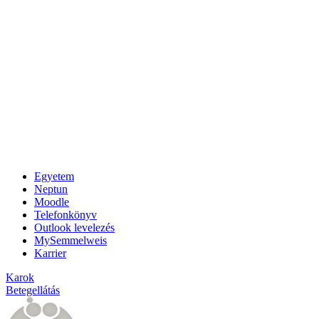
Egyetem
Neptun
Moodle
Telefonkönyv
Outlook levelezés
MySemmelweis
Karrier
Karok
Betegellátás