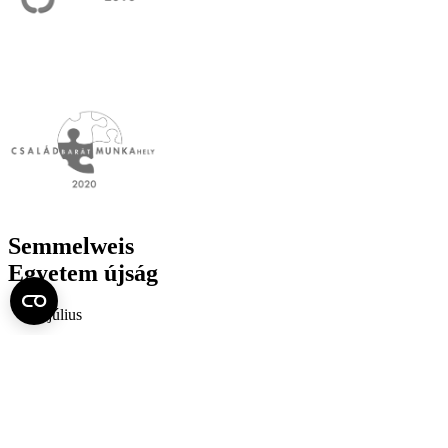
Semmelweis
Egyetem újság
július
Aktuális szám megtekintése (PDF)
Korábbi számok megtekintése
Semmelweis Egyetem
Alumni
AVIR
Családbarát Egyetem Program