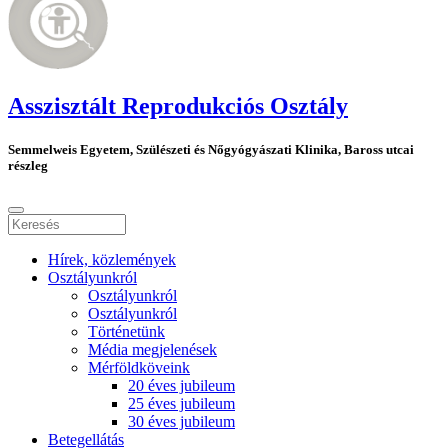
Asszisztált Reprodukciós Osztály
Semmelweis Egyetem, Szülészeti és Nőgyógyászati Klinika, Baross utcai
részleg
Hírek, közlemények
Osztályunkról
Osztályunkról
Osztályunkról
Történetünk
Média megjelenések
Mérföldköveink
20 éves jubileum
25 éves jubileum
30 éves jubileum
Betegellátás