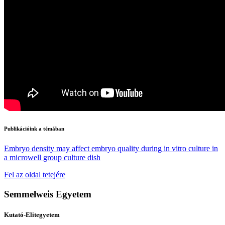
Publikációink a témában
Embryo density may affect embryo quality during in vitro culture in
a microwell group culture dish
Fel az oldal tetejére
Semmelweis Egyetem
Kutató-Elitegyetem