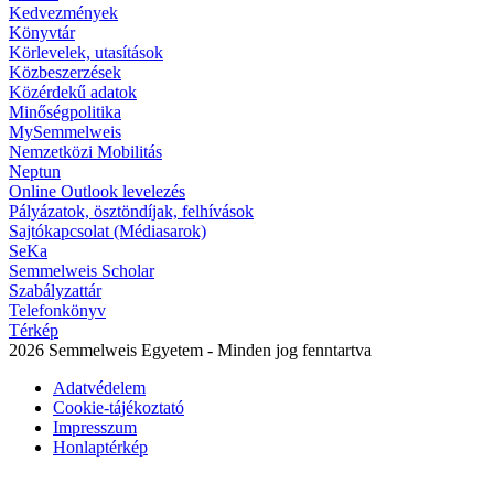
Kedvezmények
Könyvtár
Körlevelek, utasítások
Közbeszerzések
Közérdekű adatok
Minőségpolitika
MySemmelweis
Nemzetközi Mobilitás
Neptun
Online Outlook levelezés
Pályázatok, ösztöndíjak, felhívások
Sajtókapcsolat (Médiasarok)
SeKa
Semmelweis Scholar
Szabályzattár
Telefonkönyv
Térkép
2026 Semmelweis Egyetem - Minden jog fenntartva
Adatvédelem
Cookie-tájékoztató
Impresszum
Honlaptérkép