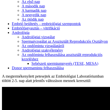
Az első nap
A második nap
A harmadik nap
A negyedik nap
Az ötödik nap
Embrió beültetés – embriológiai szempontok
Embriófagyasztás – vitrifikáció
Andrológia
Andrológiai vizsgálat
Spermaivzsgálat az Asszisztált Reprodukciós Osztályon
Az ondóminta vizsgálatáról
Andrológiai szakvélemény
Az ondóminta felhasználása asszisztált reprodukciós
kezeléshez
Sebészeti spermiumnyerés (TESE, MESA)
Donor spermaminta felhasználása
A megtermékenyített petesejtek az Embriológiai Laboratóriumban
töltött 2-5. nap alatt jelentős változáson mennek keresztül: