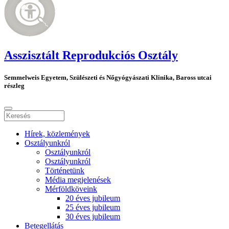
Asszisztált Reprodukciós Osztály
Semmelweis Egyetem, Szülészeti és Nőgyógyászati Klinika, Baross utcai
részleg
Hírek, közlemények
Osztályunkról
Osztályunkról
Osztályunkról
Történetünk
Média megjelenések
Mérföldköveink
20 éves jubileum
25 éves jubileum
30 éves jubileum
Betegellátás