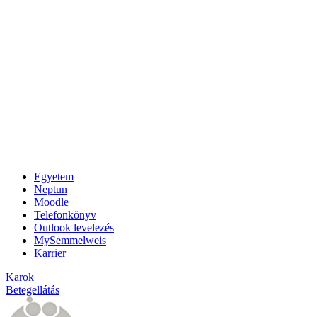
Egyetem
Neptun
Moodle
Telefonkönyv
Outlook levelezés
MySemmelweis
Karrier
Karok
Betegellátás