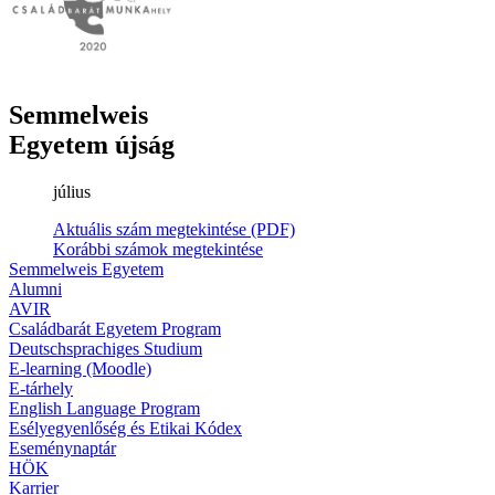
Semmelweis
Egyetem újság
július
Aktuális szám megtekintése (PDF)
Korábbi számok megtekintése
Semmelweis Egyetem
Alumni
AVIR
Családbarát Egyetem Program
Deutschsprachiges Studium
E-learning (Moodle)
E-tárhely
English Language Program
Esélyegyenlőség és Etikai Kódex
Eseménynaptár
HÖK
Karrier