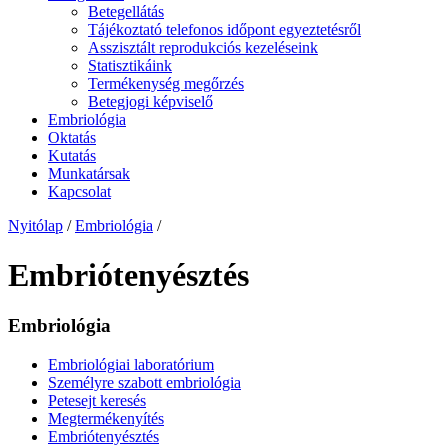
Betegellátás
Tájékoztató telefonos időpont egyeztetésről
Asszisztált reprodukciós kezeléseink
Statisztikáink
Termékenység megőrzés
Betegjogi képviselő
Embriológia
Oktatás
Kutatás
Munkatársak
Kapcsolat
Nyitólap
/
Embriológia
/
Embriótenyésztés
Embriológia
Embriológiai laboratórium
Személyre szabott embriológia
Petesejt keresés
Megtermékenyítés
Embriótenyésztés