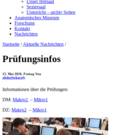
Unser Hörsaal
Seziersaal
Unterricht – archiv Seiten
Anatomisches Museum
Forschung
Kontakt
Nachrichten
Startseite
/
Aktuelle Nachrichten
/
Prüfungsinfos
15. Mai 2026. Freitag
Von
altdorferkaroly
Informationen über die Prüfungen:
DM:
Makro2
–
Mikro1
DZ:
Makro2
–
Mikro1