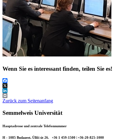
Wenn Sie es interessant finden, teilen Sie es!
Facebook
X
LinkedIn
Print
Zurück zum Seitenanfang
Semmelweis Universität
Hauptadresse und zentrale Telefonnummer
H - 1085 Budapest, Üllői út 26.
+36 1 459-1500 | +36-20-825-1000