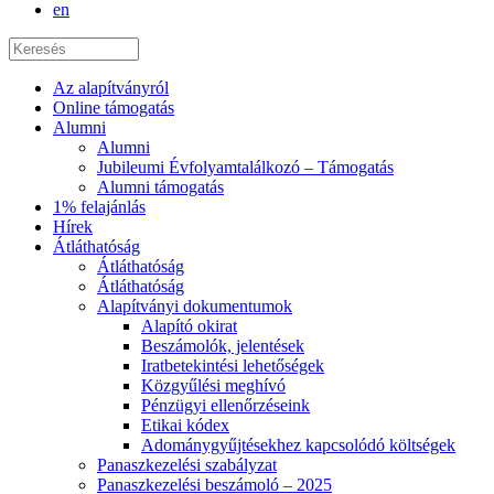
en
Az alapítványról
Online támogatás
Alumni
Alumni
Jubileumi Évfolyamtalálkozó – Támogatás
Alumni támogatás
1% felajánlás
Hírek
Átláthatóság
Átláthatóság
Átláthatóság
Alapítványi dokumentumok
Alapító okirat
Beszámolók, jelentések
Iratbetekintési lehetőségek
Közgyűlési meghívó
Pénzügyi ellenőrzéseink
Etikai kódex
Adománygyűjtésekhez kapcsolódó költségek
Panaszkezelési szabályzat
Panaszkezelési beszámoló – 2025