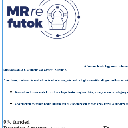
A Semmelweis Egyetem minden k
klinikánkon, a Gyermekgyógyászati Klinikán.
A modern, páciens- és családbarát ellátás megköveteli a legkorszerűbb diagnosztikus eszköz
Kiemelten fontos ezek között is a képalkotó diagnosztika
, amely számos betegség 
Gyermekek esetében
pedig különösen és e
lsődlegesen fontos ezek közül a sugárzá
0%
funded