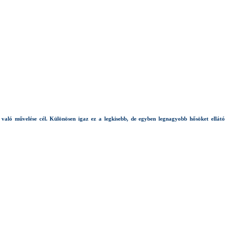
aló művelése cél. Különösen igaz ez a legkisebb, de egyben legnagyobb hősöket ellátó