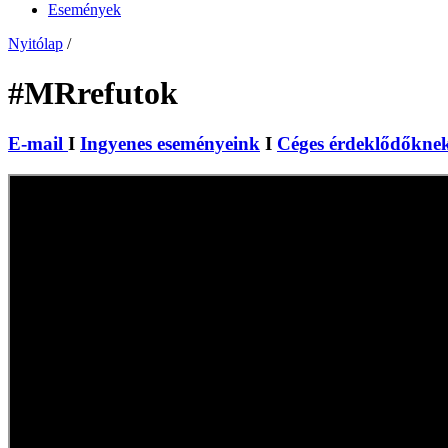
Események
Nyitólap
/
#MRrefutok
E-mail
I
Ingyenes eseményeink
I
Céges érdeklődőkne