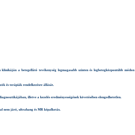
linikáján a betegellátó tevékenység legmagasabb szinten és legbetegközpontúbb módon v
ök és terápiák rendelkezésre állását.
diagnosztikájában, illetve a kezelés eredményességének követésében elengedhetetlen.
ssal nem járó, ultrahang és MR képalkotás.