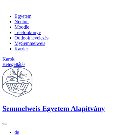
Egyetem
Neptun
Moodle
Telefonkönyv
Outlook levelezés
MySemmelweis
Karrier
Karok
Betegellátás
Semmelweis Egyetem Alapítvány
de