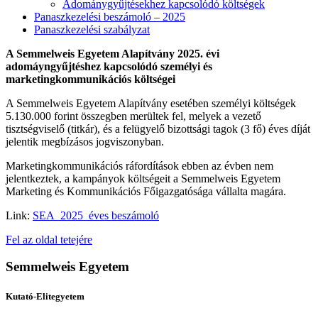
Adománygyűjtésekhez kapcsolódó költségek
Panaszkezelési beszámoló – 2025
Panaszkezelési szabályzat
A Semmelweis Egyetem Alapítvány 2025. évi
adomáyngyűjtéshez kapcsolódó személyi és
marketingkommunikációs költségei
A Semmelweis Egyetem Alapítvány esetében személyi költségek
5.130.000 forint összegben merültek fel, melyek a vezető
tisztségviselő (titkár), és a felügyelő bizottsági tagok (3 fő) éves díját
jelentik megbízásos jogviszonyban.
Marketingkommunikációs ráfordítások ebben az évben nem
jelentkeztek, a kampányok költségeit a Semmelweis Egyetem
Marketing és Kommunikációs Főigazgatósága vállalta magára.
Link:
SEA_2025_éves beszámoló
Fel az oldal tetejére
Semmelweis Egyetem
Kutató-Elitegyetem