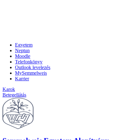
Egyetem
Neptun
Moodle
Telefonkönyv
Outlook levelezés
MySemmelweis
Karrier
Karok
Betegellátás