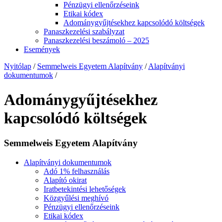
Pénzügyi ellenőrzéseink
Etikai kódex
Adománygyűjtésekhez kapcsolódó költségek
Panaszkezelési szabályzat
Panaszkezelési beszámoló – 2025
Események
Nyitólap
/
Semmelweis Egyetem Alapítvány
/
Alapítványi
dokumentumok
/
Adománygyűjtésekhez
kapcsolódó költségek
Semmelweis Egyetem Alapítvány
Alapítványi dokumentumok
Adó 1% felhasználás
Alapító okirat
Iratbetekintési lehetőségek
Közgyűlési meghívó
Pénzügyi ellenőrzéseink
Etikai kódex