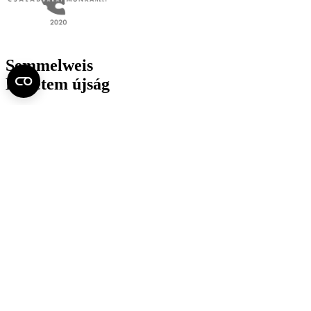
Semmelweis
Egyetem újság
július
Aktuális szám megtekintése (PDF)
Korábbi számok megtekintése
Semmelweis Egyetem
Alumni
AVIR
Családbarát Egyetem Program
Deutschsprachiges Studium
E-learning (Moodle)
E-tárhely
English Language Program
Esélyegyenlőség és Etikai Kódex
Eseménynaptár
HÖK
Karrier