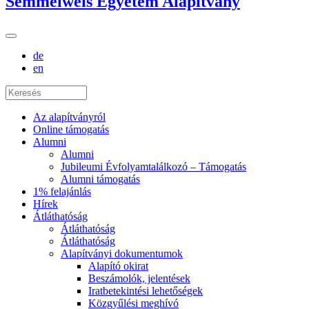
Semmelweis Egyetem Alapítvány
de
en
Az alapítványról
Online támogatás
Alumni
Alumni
Jubileumi Évfolyamtalálkozó – Támogatás
Alumni támogatás
1% felajánlás
Hírek
Átláthatóság
Átláthatóság
Átláthatóság
Alapítványi dokumentumok
Alapító okirat
Beszámolók, jelentések
Iratbetekintési lehetőségek
Közgyűlési meghívó