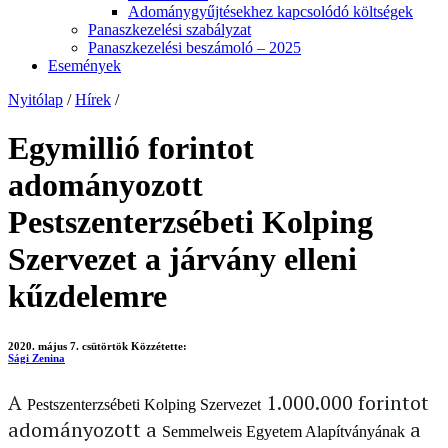
Adománygyűjtésekhez kapcsolódó költségek
Panaszkezelési szabályzat
Panaszkezelési beszámoló – 2025
Események
Nyitólap
/
Hírek
/
Egymillió forintot
adományozott
Pestszenterzsébeti Kolping
Szervezet a járvány elleni
kűzdelemre
2020. május 7. csütörtök
Közzétette:
Sági Zenina
A
1.000.000 forintot
Pestszenterzsébeti Kolping Szervezet
adományozott a
a
Semmelweis Egyetem Alapítványának