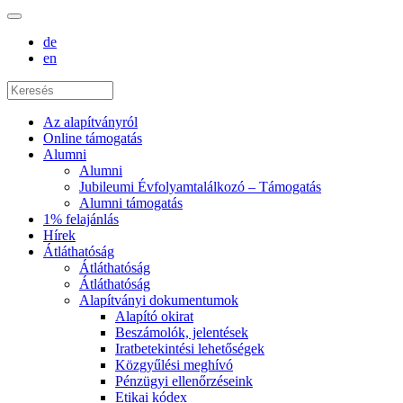
de
en
Az alapítványról
Online támogatás
Alumni
Alumni
Jubileumi Évfolyamtalálkozó – Támogatás
Alumni támogatás
1% felajánlás
Hírek
Átláthatóság
Átláthatóság
Átláthatóság
Alapítványi dokumentumok
Alapító okirat
Beszámolók, jelentések
Iratbetekintési lehetőségek
Közgyűlési meghívó
Pénzügyi ellenőrzéseink
Etikai kódex