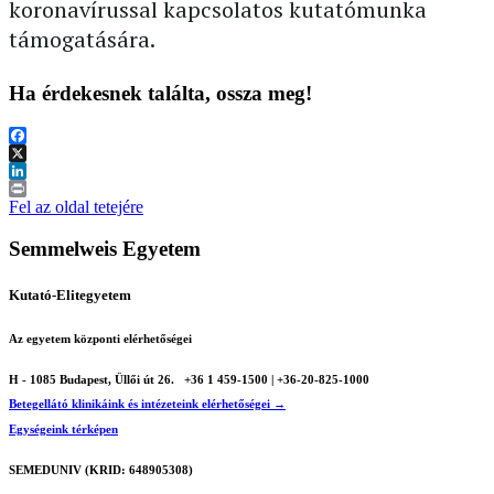
koronavírussal kapcsolatos kutatómunka
támogatására.
Ha érdekesnek találta, ossza meg!
Facebook
X
LinkedIn
Print
Fel az oldal tetejére
Semmelweis Egyetem
Kutató-Elitegyetem
Az egyetem központi elérhetőségei
H - 1085 Budapest, Üllői út 26.
+36 1 459-1500 | +36-20-825-1000
Betegellátó klinikáink és intézeteink elérhetőségei →
Egységeink térképen
SEMEDUNIV (KRID: 648905308)