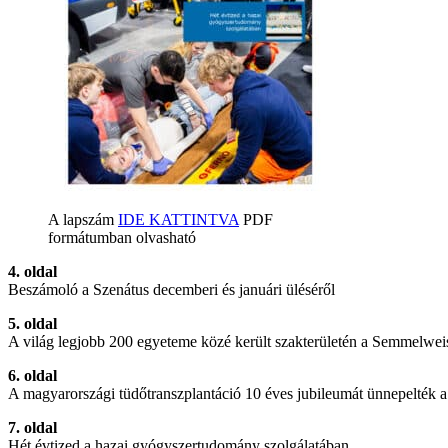
A lapszám
IDE KATTINTVA
PDF
formátumban olvasható
4. oldal
Beszámoló a Szenátus decemberi és januári üléséről
5. oldal
A világ legjobb 200 egyeteme közé került szakterületén a Semmelwe
6. oldal
A magyarországi tüdőtranszplantáció 10 éves jubileumát ünnepelték 
7. oldal
Hét évtized a hazai gyógyszertudomány szolgálatában