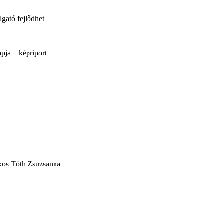
gató fejlődhet
pja – képriport
tékos Tóth Zsuzsanna
e