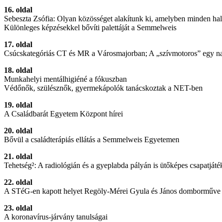
16. oldal
Sebeszta Zsófia: Olyan közösséget alakítunk ki, amelyben minden hall
Különleges képzésekkel bővíti palettáját a Semmelweis
17. oldal
Csúcskategóriás CT és MR a Városmajorban; A „szívmotoros” egy na
18. oldal
Munkahelyi mentálhigiéné a fókuszban
Védőnők, szülésznők, gyermekápolók tanácskoztak a NET-ben
19. oldal
A Családbarát Egyetem Központ hírei
20. oldal
Bővül a családterápiás ellátás a Semmelweis Egyetemen
21. oldal
Tehetség²: A radiológián és a gyeplabda pályán is ütőképes csapatjá
22. oldal
A STéG-en kapott helyet Regöly-Mérei Gyula és János domborműv
23. oldal
A koronavírus-járvány tanulságai