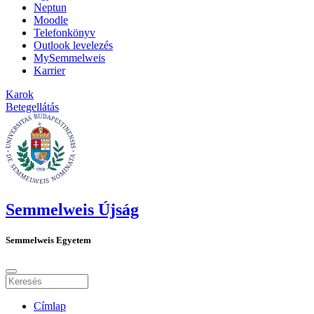
Neptun
Moodle
Telefonkönyv
Outlook levelezés
MySemmelweis
Karrier
Karok
Betegellátás
Semmelweis Újság
Semmelweis Egyetem
Címlap