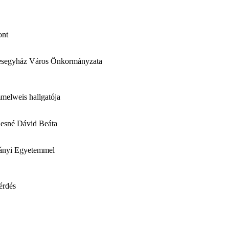
ont
resegyház Város Önkormányzata
mmelweis hallgatója
thesné Dávid Beáta
mányi Egyetemmel
kérdés