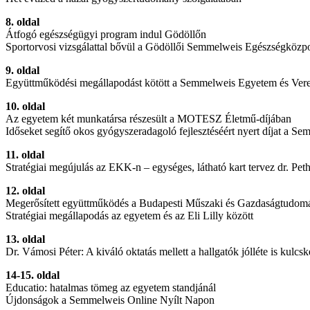
8. oldal
Átfogó egészségügyi program indul Gödöllőn
Sportorvosi vizsgálattal bővül a Gödöllői Semmelweis Egészségközp
9. oldal
Együttműködési megállapodást kötött a Semmelweis Egyetem és Ve
10. oldal
Az egyetem két munkatársa részesült a MOTESZ Életmű-díjában
Időseket segítő okos gyógyszeradagoló fejlesztéséért nyert díjat a Se
11. oldal
Stratégiai megújulás az EKK-n – egységes, látható kart tervez dr. Pe
12. oldal
Megerősített együttműködés a Budapesti Műszaki és Gazdaságtudo
Stratégiai megállapodás az egyetem és az Eli Lilly között
13. oldal
Dr. Vámosi Péter: A kiváló oktatás mellett a hallgatók jólléte is kulcs
14-15. oldal
Educatio: hatalmas tömeg az egyetem standjánál
Újdonságok a Semmelweis Online Nyílt Napon