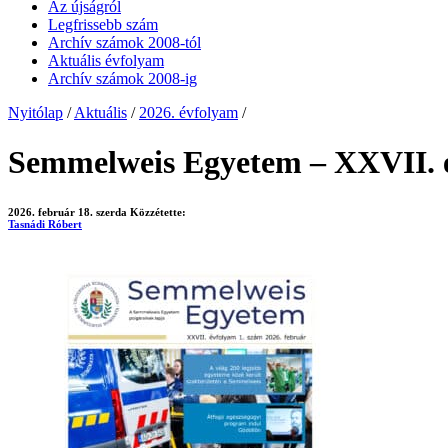
Az újságról
Legfrissebb szám
Archív számok 2008-tól
Aktuális évfolyam
Archív számok 2008-ig
Nyitólap
/
Aktuális
/
2026. évfolyam
/
Semmelweis Egyetem – XXVII. é
2026. február 18. szerda
Közzétette:
Tasnádi Róbert