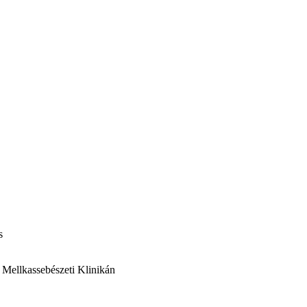
is
a Mellkassebészeti Klinikán