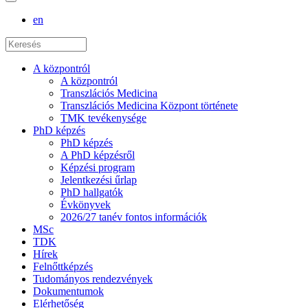
en
A központról
A központról
Transzlációs Medicina
Transzlációs Medicina Központ története
TMK tevékenysége
PhD képzés
PhD képzés
A PhD képzésről
Képzési program
Jelentkezési űrlap
PhD hallgatók
Évkönyvek
2026/27 tanév fontos információk
MSc
TDK
Hírek
Felnőttképzés
Tudományos rendezvények
Dokumentumok
Elérhetőség