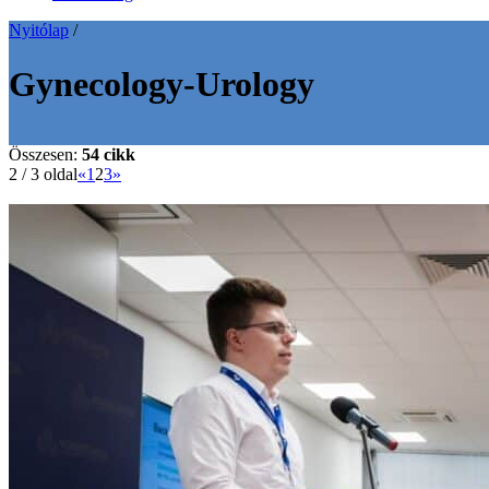
Nyitólap
/
Gynecology-Urology
Összesen:
54 cikk
2 / 3 oldal
«
1
2
3
»