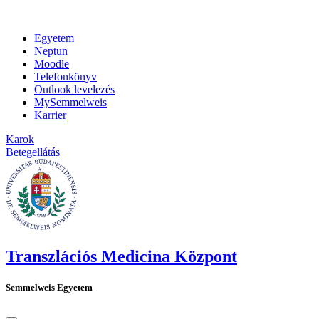
Egyetem
Neptun
Moodle
Telefonkönyv
Outlook levelezés
MySemmelweis
Karrier
Karok
Betegellátás
Transzlációs Medicina Központ
Semmelweis Egyetem