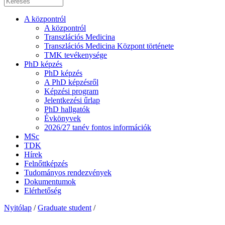
A központról
A központról
Transzlációs Medicina
Transzlációs Medicina Központ története
TMK tevékenysége
PhD képzés
PhD képzés
A PhD képzésről
Képzési program
Jelentkezési űrlap
PhD hallgatók
Évkönyvek
2026/27 tanév fontos információk
MSc
TDK
Hírek
Felnőttképzés
Tudományos rendezvények
Dokumentumok
Elérhetőség
Nyitólap
/
Graduate student
/