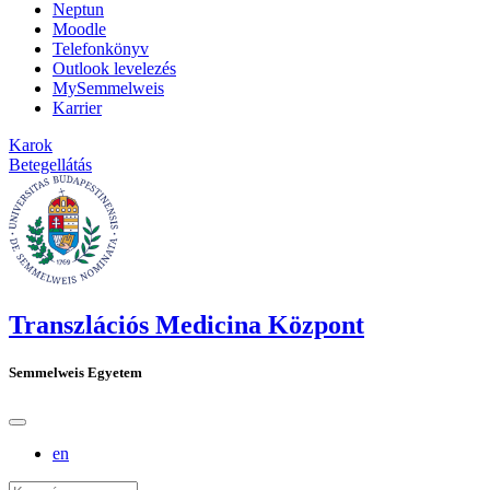
Neptun
Moodle
Telefonkönyv
Outlook levelezés
MySemmelweis
Karrier
Karok
Betegellátás
Transzlációs Medicina Központ
Semmelweis Egyetem
en