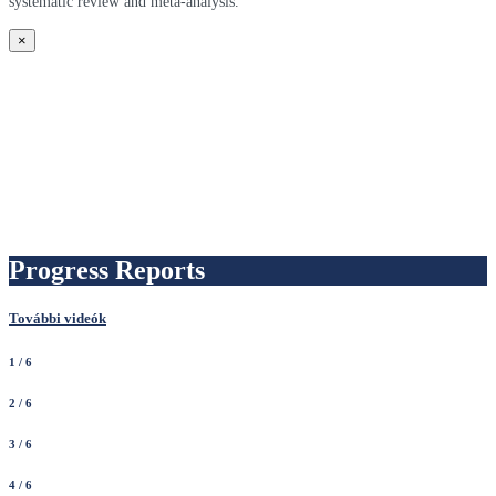
systematic review and meta-analysis.
×
Progress Reports
További videók
1
/ 6
2
/ 6
3
/ 6
4
/ 6