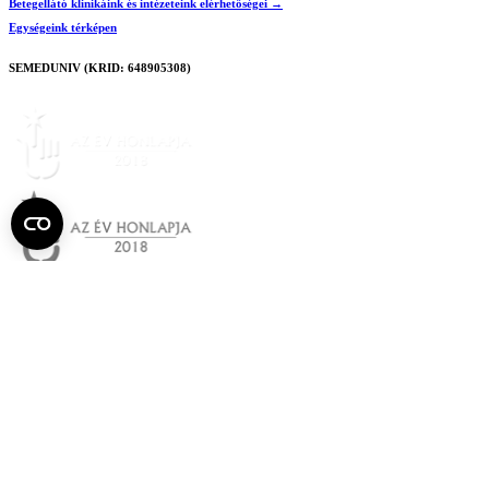
Betegellátó klinikáink és intézeteink elérhetőségei →
Egységeink térképen
SEMEDUNIV (KRID: 648905308)