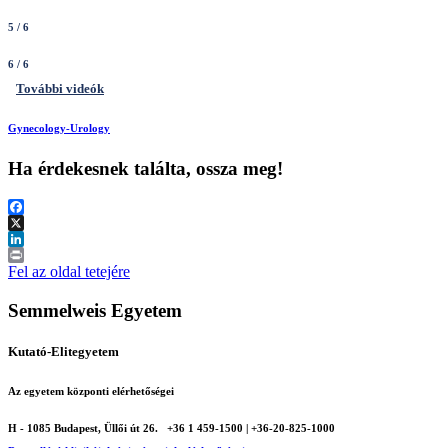
5
/ 6
6
/ 6
További videók
Gynecology-Urology
Ha érdekesnek találta, ossza meg!
Facebook
X
LinkedIn
Print
Fel az oldal tetejére
Semmelweis Egyetem
Kutató-Elitegyetem
Az egyetem központi elérhetőségei
H - 1085 Budapest, Üllői út 26.
+36 1 459-1500 | +36-20-825-1000