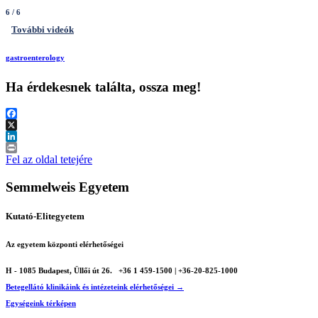
6
/ 6
További videók
gastroenterology
Ha érdekesnek találta, ossza meg!
Facebook
X
LinkedIn
Print
Fel az oldal tetejére
Semmelweis Egyetem
Kutató-Elitegyetem
Az egyetem központi elérhetőségei
H - 1085 Budapest, Üllői út 26.
+36 1 459-1500 | +36-20-825-1000
Betegellátó klinikáink és intézeteink elérhetőségei →
Egységeink térképen