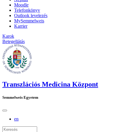
Moodle
Telefonkönyv
Outlook levelezés
MySemmelweis
Karrier
Karok
Betegellátás
Transzlációs Medicina Központ
Semmelweis Egyetem
en