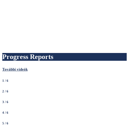
Progress Reports
További videók
1
/ 6
2
/ 6
3
/ 6
4
/ 6
5
/ 6