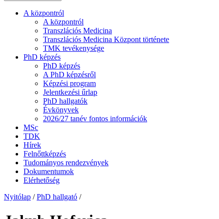
A központról
A központról
Transzlációs Medicina
Transzlációs Medicina Központ története
TMK tevékenysége
PhD képzés
PhD képzés
A PhD képzésről
Képzési program
Jelentkezési űrlap
PhD hallgatók
Évkönyvek
2026/27 tanév fontos információk
MSc
TDK
Hírek
Felnőttképzés
Tudományos rendezvények
Dokumentumok
Elérhetőség
Nyitólap
/
PhD hallgató
/