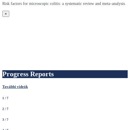
Risk factors for microscopic colitis: a systematic review and meta–analysis.
×
Progress Reports
További videók
1
/ 7
2
/ 7
3
/ 7