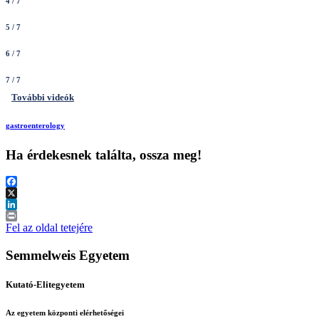
4
/ 7
5
/ 7
6
/ 7
7
/ 7
További videók
gastroenterology
Ha érdekesnek találta, ossza meg!
Facebook
X
LinkedIn
Print
Fel az oldal tetejére
Semmelweis Egyetem
Kutató-Elitegyetem
Az egyetem központi elérhetőségei