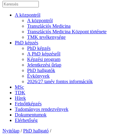
A központról
A központról
Transzlációs Medicina
Transzlációs Medicina Központ története
TMK tevékenysége
PhD képzés
PhD képzés
A PhD képzésről
Képzési program
Jelentkezési űrlap
PhD hallgatók
Évkönyvek
2026/27 tanév fontos információk
MSc
TDK
Hírek
Felnőttképzés
Tudományos rendezvények
Dokumentumok
Elérhetőség
Nyitólap
/
PhD hallgató
/