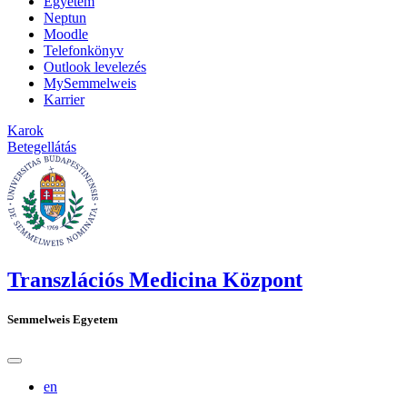
Egyetem
Neptun
Moodle
Telefonkönyv
Outlook levelezés
MySemmelweis
Karrier
Karok
Betegellátás
Transzlációs Medicina Központ
Semmelweis Egyetem
en