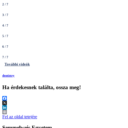
2
/ 7
3
/ 7
4
/ 7
5
/ 7
6
/ 7
7
/ 7
További videók
dentistry
Ha érdekesnek találta, ossza meg!
Facebook
X
LinkedIn
Print
Fel az oldal tetejére
Semmelweis Egyetem