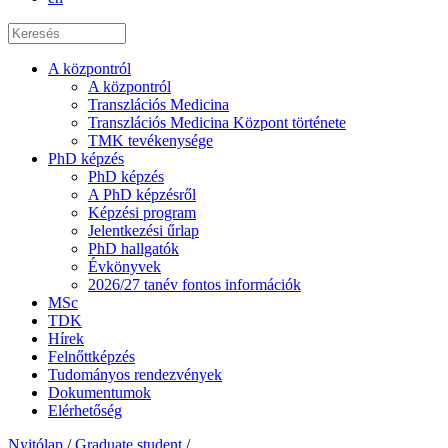
A központról
A központról
Transzlációs Medicina
Transzlációs Medicina Központ története
TMK tevékenysége
PhD képzés
PhD képzés
A PhD képzésről
Képzési program
Jelentkezési űrlap
PhD hallgatók
Évkönyvek
2026/27 tanév fontos információk
MSc
TDK
Hírek
Felnőttképzés
Tudományos rendezvények
Dokumentumok
Elérhetőség
Nyitólap
/
Graduate student
/