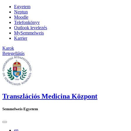
Egyetem
Neptun
Moodle
Telefonkönyv
Outlook levelezés
MySemmelweis
Karrier
Karok
Betegellátás
Transzlációs Medicina Központ
Semmelweis Egyetem
en