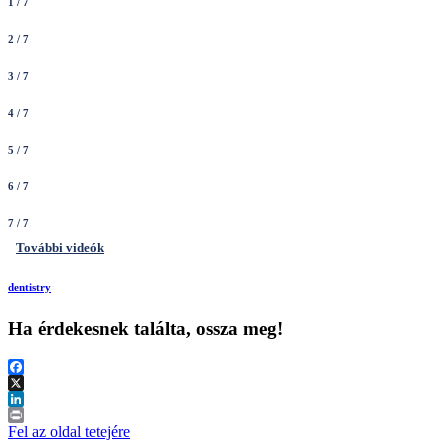
1
/ 7
2
/ 7
3
/ 7
4
/ 7
5
/ 7
6
/ 7
7
/ 7
További videók
dentistry
Ha érdekesnek találta, ossza meg!
Facebook
X
LinkedIn
Print
Fel az oldal tetejére