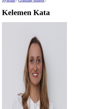
Nyitólap
/
Graduate student
/
Kelemen Kata