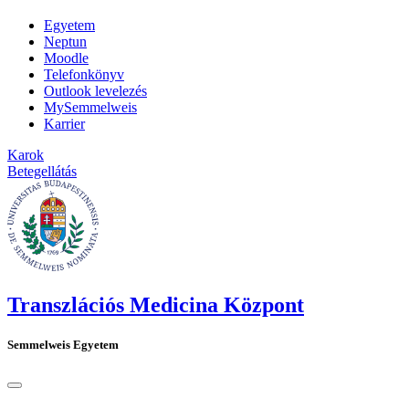
Egyetem
Neptun
Moodle
Telefonkönyv
Outlook levelezés
MySemmelweis
Karrier
Karok
Betegellátás
Transzlációs Medicina Központ
Semmelweis Egyetem