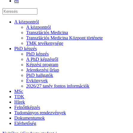
en
A központról
A központról
Transzlációs Medicina
Transzlációs Medicina Központ története
TMK tevékenysége
PhD képzés
PhD képzés
A PhD képzésről
Képzési program
Jelentkezési űrlap
PhD hallgatók
Évkönyvek
2026/27 tanév fontos információk
MSc
TDK
Hírek
Felnőttképzés
Tudományos rendezvények
Dokumentumok
Elérhetőség