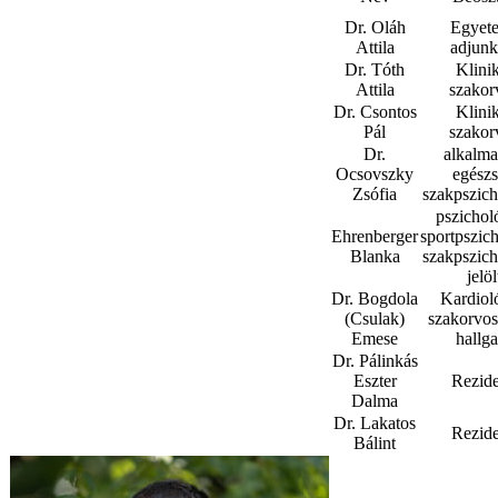
Dr. Oláh
Egyet
Attila
adjunk
Dr. Tóth
Klinik
Attila
szakor
Dr. Csontos
Klinik
Pál
szakor
Dr.
alkalma
Ocsovszky
egész
Zsófia
szakpszic
pszichol
Ehrenberger
sportpszich
Blanka
szakpszic
jelöl
Dr. Bogdola
Kardiol
(Csulak)
szakorvo
Emese
hallga
Dr. Pálinkás
Eszter
Rezid
Dalma
Dr. Lakatos
Rezid
Bálint