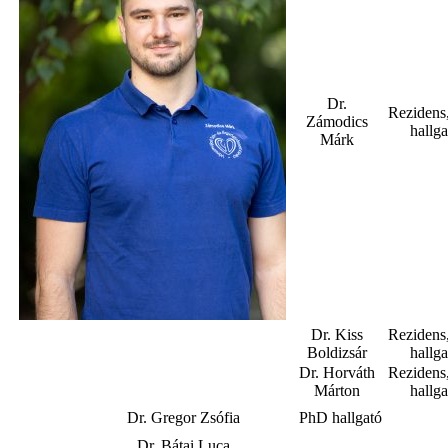
Dr.
Rezidens
Zámodics
hallga
Márk
Dr. Kiss
Rezidens
Boldizsár
hallga
Dr. Horváth
Rezidens
Márton
hallga
Dr. Gregor Zsófia
PhD hallgató
Dr. Bátai Luca