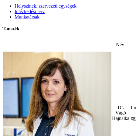
Helyszínek, szervezeti egységek
Intézkedési terv
Munkatársak
Tanszék
Név
Dr.
Ta
Vágó
eg
Hajnalka