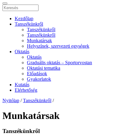
Kezdőlap
Tanszékünkről
Tanszékünkről
Tanszékünkről
Munkatársak
Helyszínek, szervezeti egységek
Oktatás
Oktatás
Graduális oktatás – Sportorvostan
Oktatási tematika
Előadások
Gyakorlatok
Kutatás
Elérhetőség
Nyitólap
/
Tanszékünkről
/
Munkatársak
Tanszékünkről