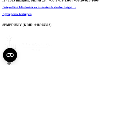
H - 1085 Budapest, Üllői út 26.
+36 1 459-1500 | +36-20-825-1000
Betegellátó klinikáink és intézeteink elérhetőségei →
Egységeink térképen
SEMEDUNIV (KRID: 648905308)