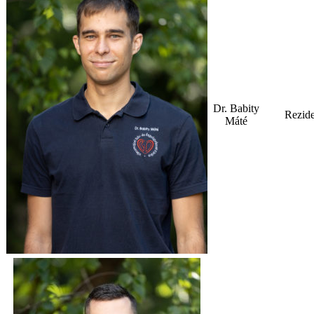
Dr. Babity
Rezid
Máté