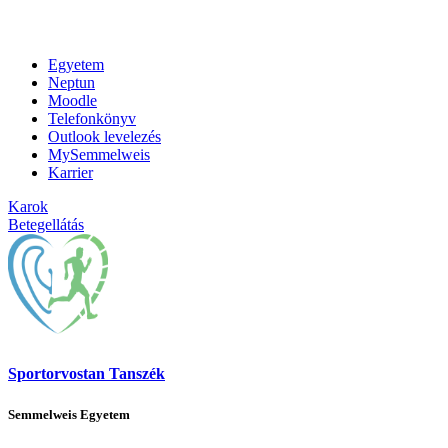
Egyetem
Neptun
Moodle
Telefonkönyv
Outlook levelezés
MySemmelweis
Karrier
Karok
Betegellátás
Sportorvostan Tanszék
Semmelweis Egyetem