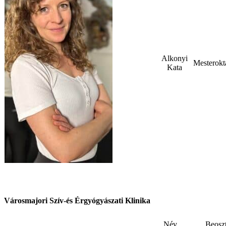
Alkonyi
Mesterokt
Kata
Városmajori Szív-és Érgyógyászati Klinika
Név
Beosz