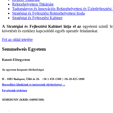
Rektorhelyettesi Titkárság
Tudományos és Innovációs Rektorhelyettesi és Üzletfejlesztés
Stratégiai és Fejlesztési Rektorhelyettesi Iroda
Stratégiai és Fejlesztési Kabinet
A Stratégiai és Fejlesztési Kabinet látja el az
egyetemi szintű fe
követését és ezekhez kapcsolódó egyéb operatív feladatokat.
Fel az oldal tetejére
Semmelweis Egyetem
Kutató-Elitegyetem
Az egyetem központi elérhetőségei
H - 1085 Budapest, Üllői út 26.
+36 1 459-1500 | +36-20-825-1000
Betegellátó klinikáink és intézeteink elérhetőségei →
Egységeink térképen
SEMEDUNIV (KRID: 648905308)