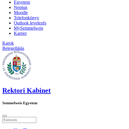
Egyetem
Neptun
Moodle
Telefonkönyv
Outlook levelezés
MySemmelweis
Karrier
Karok
Betegellátás
Rektori Kabinet
Semmelweis Egyetem