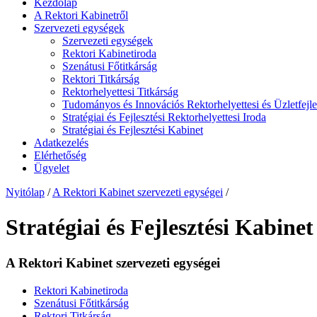
Kezdőlap
A Rektori Kabinetről
Szervezeti egységek
Szervezeti egységek
Rektori Kabinetiroda
Szenátusi Főtitkárság
Rektori Titkárság
Rektorhelyettesi Titkárság
Tudományos és Innovációs Rektorhelyettesi és Üzletfejl
Stratégiai és Fejlesztési Rektorhelyettesi Iroda
Stratégiai és Fejlesztési Kabinet
Adatkezelés
Elérhetőség
Ügyelet
Nyitólap
/
A Rektori Kabinet szervezeti egységei
/
Stratégiai és Fejlesztési Kabinet
A Rektori Kabinet szervezeti egységei
Rektori Kabinetiroda
Szenátusi Főtitkárság
Rektori Titkárság