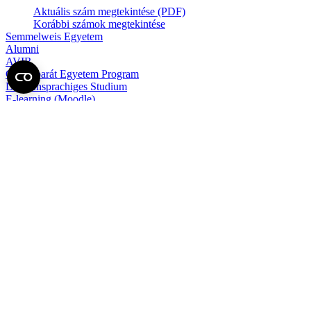
Aktuális szám megtekintése (PDF)
Korábbi számok megtekintése
Semmelweis Egyetem
Alumni
AVIR
Családbarát Egyetem Program
Deutschsprachiges Studium
E-learning (Moodle)
E-tárhely
English Language Program
Esélyegyenlőség és Etikai Kódex
Eseménynaptár
HÖK
Karrier
Kedvezmények
Könyvtár
Körlevelek, utasítások
Közbeszerzések
Közérdekű adatok
Minőségpolitika
MySemmelweis
Nemzetközi Mobilitás
Neptun
Online Outlook levelezés