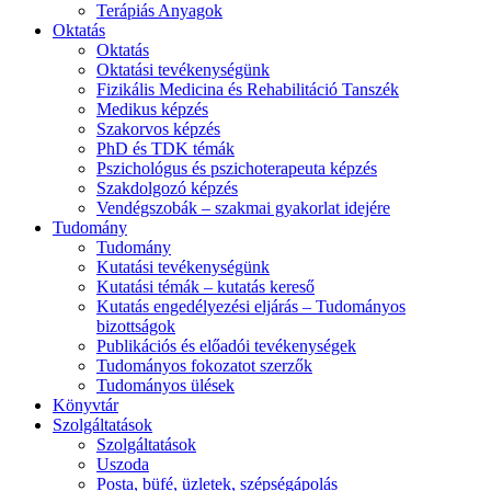
Terápiás Anyagok
Oktatás
Oktatás
Oktatási tevékenységünk
Fizikális Medicina és Rehabilitáció Tanszék
Medikus képzés
Szakorvos képzés
PhD és TDK témák
Pszichológus és pszichoterapeuta képzés
Szakdolgozó képzés
Vendégszobák – szakmai gyakorlat idejére
Tudomány
Tudomány
Kutatási tevékenységünk
Kutatási témák – kutatás kereső
Kutatás engedélyezési eljárás – Tudományos
bizottságok
Publikációs és előadói tevékenységek
Tudományos fokozatot szerzők
Tudományos ülések
Könyvtár
Szolgáltatások
Szolgáltatások
Uszoda
Posta, büfé, üzletek, szépségápolás