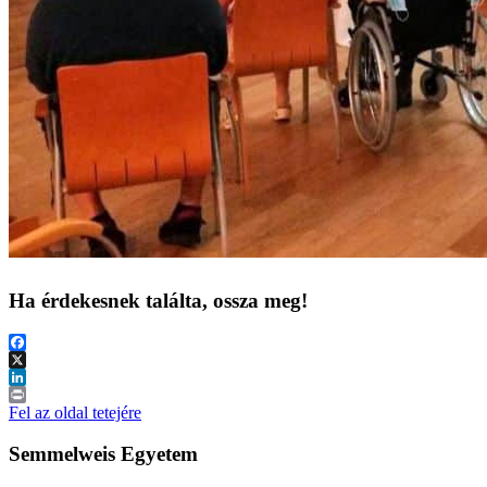
Ha érdekesnek találta, ossza meg!
Facebook
X
LinkedIn
Print
Fel az oldal tetejére
Semmelweis Egyetem