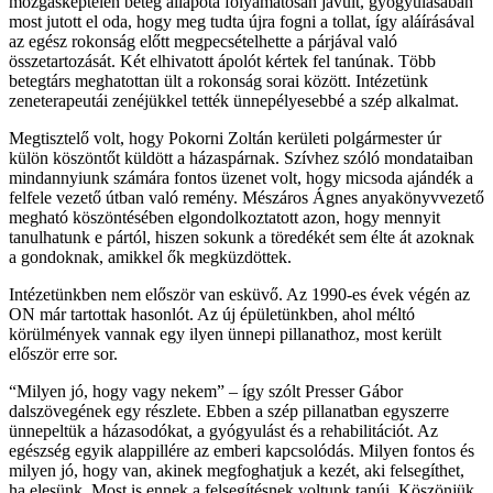
mozgásképtelen beteg állapota folyamatosan javult, gyógyulásában
most jutott el oda, hogy meg tudta újra fogni a tollat, így aláírásával
az egész rokonság előtt megpecsételhette a párjával való
összetartozását. Két elhivatott ápolót kértek fel tanúnak. Több
betegtárs meghatottan ült a rokonság sorai között. Intézetünk
zeneterapeutái zenéjükkel tették ünnepélyesebbé a szép alkalmat.
Megtisztelő volt, hogy Pokorni Zoltán kerületi polgármester úr
külön köszöntőt küldött a házaspárnak. Szívhez szóló mondataiban
mindannyiunk számára fontos üzenet volt, hogy micsoda ajándék a
felfele vezető útban való remény. Mészáros Ágnes anyakönyvvezető
megható köszöntésében elgondolkoztatott azon, hogy mennyit
tanulhatunk e pártól, hiszen sokunk a töredékét sem élte át azoknak
a gondoknak, amikkel ők megküzdöttek.
Intézetünkben nem először van esküvő. Az 1990-es évek végén az
ON már tartottak hasonlót. Az új épületünkben, ahol méltó
körülmények vannak egy ilyen ünnepi pillanathoz, most került
először erre sor.
“Milyen jó, hogy vagy nekem” – így szólt Presser Gábor
dalszövegének egy részlete. Ebben a szép pillanatban egyszerre
ünnepeltük a házasodókat, a gyógyulást és a rehabilitációt. Az
egészség egyik alappillére az emberi kapcsolódás. Milyen fontos és
milyen jó, hogy van, akinek megfoghatjuk a kezét, aki felsegíthet,
ha elesünk. Most is ennek a felsegítésnek voltunk tanúi. Köszönjük