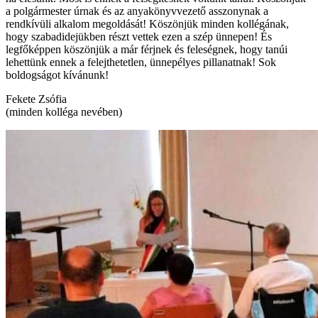
a polgármester úrnak és az anyakönyvvezető asszonynak a
rendkívüli alkalom megoldását! Köszönjük minden kollégának,
hogy szabadidejükben részt vettek ezen a szép ünnepen! És
legfőképpen köszönjük a már férjnek és feleségnek, hogy tanúi
lehettünk ennek a felejthetetlen, ünnepélyes pillanatnak! Sok
boldogságot kívánunk!
Fekete Zsófia
(minden kolléga nevében)