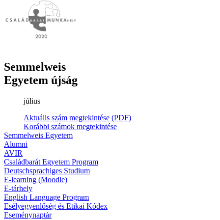
Semmelweis
Egyetem újság
július
Aktuális szám megtekintése (PDF)
Korábbi számok megtekintése
Semmelweis Egyetem
Alumni
AVIR
Családbarát Egyetem Program
Deutschsprachiges Studium
E-learning (Moodle)
E-tárhely
English Language Program
Esélyegyenlőség és Etikai Kódex
Eseménynaptár