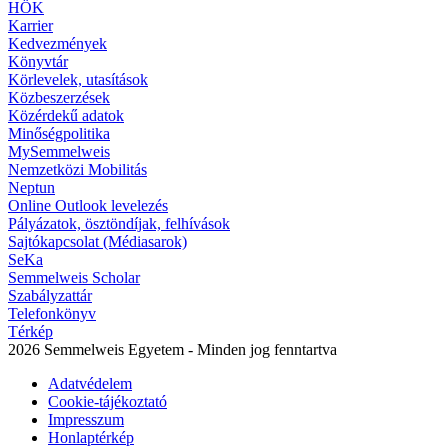
HÖK
Karrier
Kedvezmények
Könyvtár
Körlevelek, utasítások
Közbeszerzések
Közérdekű adatok
Minőségpolitika
MySemmelweis
Nemzetközi Mobilitás
Neptun
Online Outlook levelezés
Pályázatok, ösztöndíjak, felhívások
Sajtókapcsolat (Médiasarok)
SeKa
Semmelweis Scholar
Szabályzattár
Telefonkönyv
Térkép
2026 Semmelweis Egyetem - Minden jog fenntartva
Adatvédelem
Cookie-tájékoztató
Impresszum
Honlaptérkép