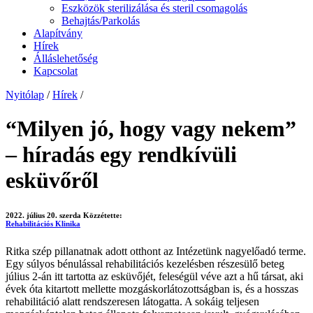
Eszközök sterilizálása és steril csomagolás
Behajtás/Parkolás
Alapítvány
Hírek
Álláslehetőség
Kapcsolat
Nyitólap
/
Hírek
/
“Milyen jó, hogy vagy nekem”
– híradás egy rendkívüli
esküvőről
2022. július 20. szerda
Közzétette:
Rehabilitációs Klinika
Ritka szép pillanatnak adott otthont az Intézetünk nagyelőadó terme.
Egy súlyos bénulással rehabilitációs kezelésben részesülő beteg
július 2-án itt tartotta az esküvőjét, feleségül véve azt a hű társat, aki
évek óta kitartott mellette mozgáskorlátozottságban is, és a hosszas
rehabilitáció alatt rendszeresen látogatta. A sokáig teljesen