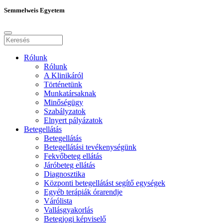
Semmelweis Egyetem
Rólunk
Rólunk
A Klinikáról
Történetünk
Munkatársaknak
Minőségügy
Szabályzatok
Elnyert pályázatok
Betegellátás
Betegellátás
Betegellátási tevékenységünk
Fekvőbeteg ellátás
Járóbeteg ellátás
Diagnosztika
Központi betegellátást segítő egységek
Egyéb terápiák órarendje
Várólista
Vallásgyakorlás
Betegjogi képviselő