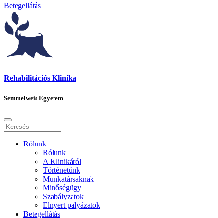
Betegellátás
Rehabilitációs Klinika
Semmelweis Egyetem
Rólunk
Rólunk
A Klinikáról
Történetünk
Munkatársaknak
Minőségügy
Szabályzatok
Elnyert pályázatok
Betegellátás