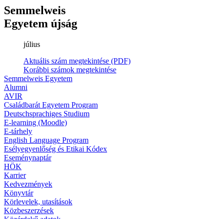
Semmelweis
Egyetem újság
július
Aktuális szám megtekintése (PDF)
Korábbi számok megtekintése
Semmelweis Egyetem
Alumni
AVIR
Családbarát Egyetem Program
Deutschsprachiges Studium
E-learning (Moodle)
E-tárhely
English Language Program
Esélyegyenlőség és Etikai Kódex
Eseménynaptár
HÖK
Karrier
Kedvezmények
Könyvtár
Körlevelek, utasítások
Közbeszerzések