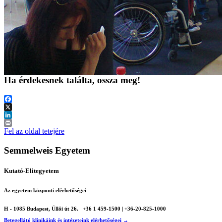
Ha érdekesnek találta, ossza meg!
Facebook
X
LinkedIn
Print
Fel az oldal tetejére
Semmelweis Egyetem
Kutató-Elitegyetem
Az egyetem központi elérhetőségei
H - 1085 Budapest, Üllői út 26.
+36 1 459-1500 | +36-20-825-1000
Betegellátó klinikáink és intézeteink elérhetőségei →