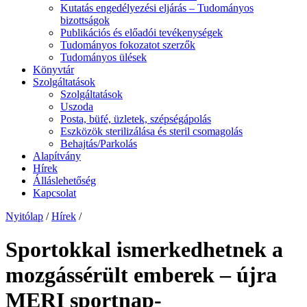
Kutatás engedélyezési eljárás – Tudományos
bizottságok
Publikációs és előadói tevékenységek
Tudományos fokozatot szerzők
Tudományos ülések
Könyvtár
Szolgáltatások
Szolgáltatások
Uszoda
Posta, büfé, üzletek, szépségápolás
Eszközök sterilizálása és steril csomagolás
Behajtás/Parkolás
Alapítvány
Hírek
Álláslehetőség
Kapcsolat
Nyitólap
/
Hírek
/
Sportokkal ismerkedhetnek a
mozgássérült emberek – újra
MERI sportnap-