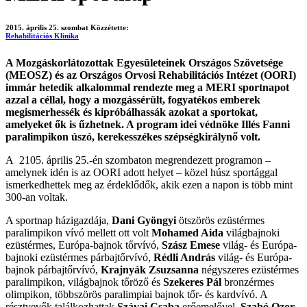
2015. április 25. szombat
Közzétette:
Rehabilitációs Klinika
A Mozgáskorlátozottak Egyesületeinek Országos Szövetsége
(MEOSZ) és az Országos Orvosi Rehabilitációs Intézet (OORI)
immár hetedik alkalommal rendezte meg a MERI sportnapot
azzal a céllal, hogy a mozgássérült, fogyatékos emberek
megismerhessék és kipróbálhassák azokat a sportokat,
amelyeket ők is űzhetnek. A program idei védnöke Illés Fanni
paralimpikon úszó, kerekesszékes szépségkirálynő volt.
A 2105. április 25.-én szombaton megrendezett programon –
amelynek idén is az OORI adott helyet – közel húsz sportággal
ismerkedhettek meg az érdeklődők, akik ezen a napon is több mint
300-an voltak.
A sportnap házigazdája,
Dani Gyöngyi
ötszörös ezüstérmes
paralimpikon vívó mellett ott volt
Mohamed Aida
világbajnoki
ezüstérmes, Európa-bajnok tőrvívó,
Szász Emese
világ- és Európa-
bajnoki ezüstérmes párbajtőrvívó,
Rédli András
világ- és Európa-
bajnok párbajtőrvívó,
Krajnyák Zsuzsanna
négyszeres ezüstérmes
paralimpikon, világbajnok tőröző és
Szekeres Pál
bronzérmes
olimpikon, többszörös paralimpiai bajnok tőr- és kardvívó. A
résztvevők találkozhattak
Szávai Csaba
erőemelővel,
Szabó Ozor