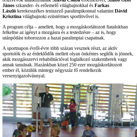
János
szkander- és erőemelő világbajnokkal és
Farkas
László
kerekesszékes teniszező paralimpikonnal valamint
Dávid
Krisztina
világbajnoki ezüstérmes sportlövővel is.
A program célja – amellett, hogy a mozgáskorlátozott fiatalokban
felkeltse az igényt a mozgásra és a testedzésre – az is, hogy
utánpótlást toborozzon a hazai paralimpiai csapatnak.
A sportnapon évről-évre több százan vesznek részt, az aktív
sportolók és az érdeklődők mellett olyan önkéntes segítők is jönnek,
akik mozgásszervi rehabilitációval foglalkozó szakemberek vagy
annak tanulnak. Hazánkban közel 250 ezer mozgáskorlátozott
ember él, közülük mintegy négyszáz fő rendelkezik
versenyigazolvánnyal.