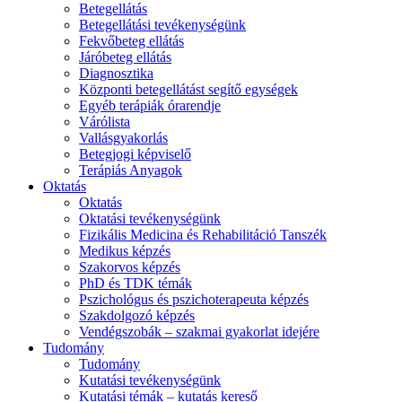
Betegellátás
Betegellátási tevékenységünk
Fekvőbeteg ellátás
Járóbeteg ellátás
Diagnosztika
Központi betegellátást segítő egységek
Egyéb terápiák órarendje
Várólista
Vallásgyakorlás
Betegjogi képviselő
Terápiás Anyagok
Oktatás
Oktatás
Oktatási tevékenységünk
Fizikális Medicina és Rehabilitáció Tanszék
Medikus képzés
Szakorvos képzés
PhD és TDK témák
Pszichológus és pszichoterapeuta képzés
Szakdolgozó képzés
Vendégszobák – szakmai gyakorlat idejére
Tudomány
Tudomány
Kutatási tevékenységünk
Kutatási témák – kutatás kereső