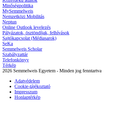
Közérdekű adatok
Minőségpolitika
MySemmelweis
Nemzetközi Mobilitás
Neptun
Online Outlook levelezés
Pályázatok, ösztöndíjak, felhívások
Sajtókapcsolat (Médiasarok)
SeKa
Semmelweis Scholar
Szabályzattár
Telefonkönyv
Térkép
2026 Semmelweis Egyetem - Minden jog fenntartva
Adatvédelem
Cookie-tájékoztató
Impresszum
Honlaptérkép