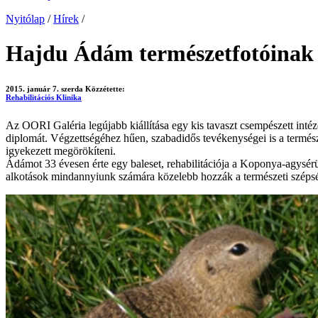
Nyitólap
/
Hírek
/
Hajdu Ádám természetfotóinak k
2015. január 7. szerda
Közzétette:
Rehabilitációs Klinika
Az OORI Galéria legújabb kiállítása egy kis tavaszt csempészett in
diplomát. Végzettségéhez hűen, szabadidős tevékenységei is a természet
igyekezett megörökíteni.
Ádámot 33 évesen érte egy baleset, rehabilitációja a Koponya-agysérül
alkotások mindannyiunk számára közelebb hozzák a természeti szépsége