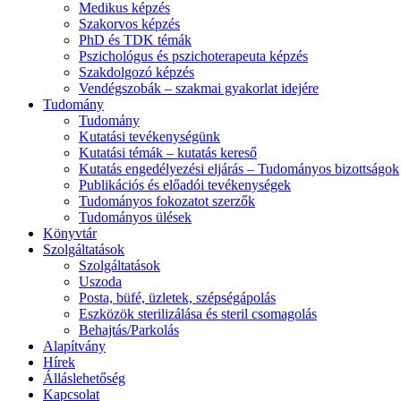
Medikus képzés
Szakorvos képzés
PhD és TDK témák
Pszichológus és pszichoterapeuta képzés
Szakdolgozó képzés
Vendégszobák – szakmai gyakorlat idejére
Tudomány
Tudomány
Kutatási tevékenységünk
Kutatási témák – kutatás kereső
Kutatás engedélyezési eljárás – Tudományos bizottságok
Publikációs és előadói tevékenységek
Tudományos fokozatot szerzők
Tudományos ülések
Könyvtár
Szolgáltatások
Szolgáltatások
Uszoda
Posta, büfé, üzletek, szépségápolás
Eszközök sterilizálása és steril csomagolás
Behajtás/Parkolás
Alapítvány
Hírek
Álláslehetőség
Kapcsolat