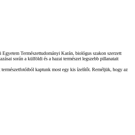
ni Egyetem Természettudományi Karán, biológus szakon szerzett
ásai során a külföldi és a hazai természet legszebb pillanatait
t természetfotóiból kaptunk most egy kis ízelítőt. Reméljük, hogy az