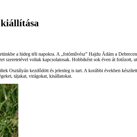
iállítása
tézetünkbe a hideg téli napokra. A „fotóművész” Hajdu Ádám a Debrece
 szeretetével voltak kapcsolatosak. Hobbiként sok éven át fotózott, utaz
tek Osztályán kezdődött és jelenleg is tart. A korábbi években készítet
ket, tájakat, virágokat, kisállatokat.