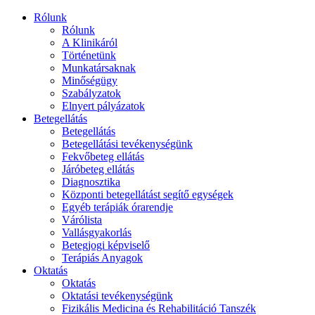
Rólunk
Rólunk
A Klinikáról
Történetünk
Munkatársaknak
Minőségügy
Szabályzatok
Elnyert pályázatok
Betegellátás
Betegellátás
Betegellátási tevékenységünk
Fekvőbeteg ellátás
Járóbeteg ellátás
Diagnosztika
Központi betegellátást segítő egységek
Egyéb terápiák órarendje
Várólista
Vallásgyakorlás
Betegjogi képviselő
Terápiás Anyagok
Oktatás
Oktatás
Oktatási tevékenységünk
Fizikális Medicina és Rehabilitáció Tanszék